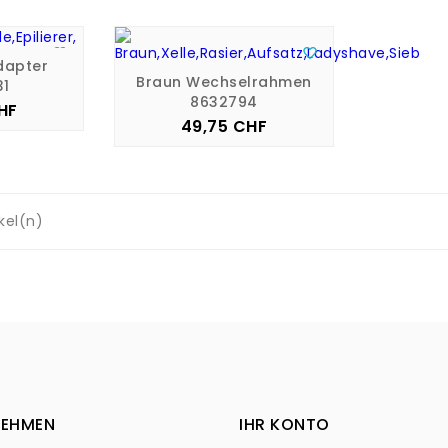


dapter
Braun Wechselrahmen
31
8632794
HF
is
49,75 CHF
Preis
ikel(n)
NEHMEN
IHR KONTO