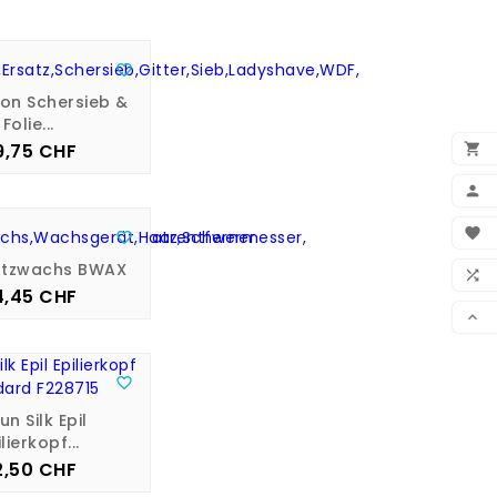

on Schersieb &
Folie...
9,75 CHF

Preis

BEN


WUN
atzwachs BWAX

4,45 CHF
Preis
VER


un Silk Epil
lierkopf...
2,50 CHF
Preis