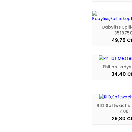
Babyliss Epil
3518750
49,75 C
Pre
Philips Ladys
34,40 C
Pre
RIO Softwachs
400
29,80 C
Pre