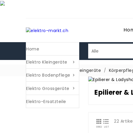
Ho
Home
Elektro Kleingeräte

Startseite
Elektro Kleingeräte
Körperpfle
Elektro Bodenpflege

Elektro Grossgeräte

Epilierer 
Elektro-Ersatzteile


22 Artik
GRID
LIST