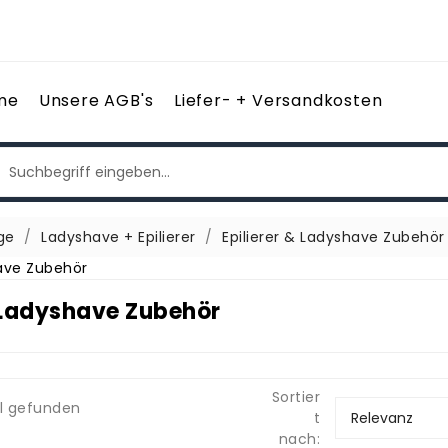
me
Unsere AGB's
Liefer- + Versandkosten
ge
Ladyshave + Epilierer
Epilierer & Ladyshave Zubehör
& Ladyshave Zubehör
Sortier
el gefunden
t
Relevanz
nach: