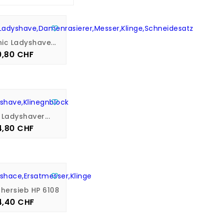

ic Ladyshave...
9,80 CHF
Preis

s Ladyshaver...
4,80 CHF
Preis

chersieb HP 6108
4,40 CHF
Preis