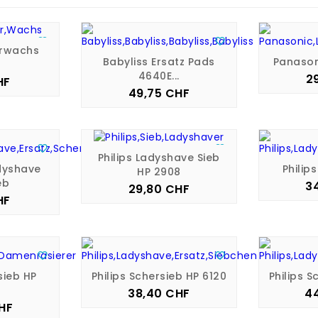


urwachs
Babyliss Ersatz Pads
Panason
4640E...
2
HF
is
49,75 CHF
Preis


Philips Ladyshave Sieb
dyshave
Philip
HP 2908
eb
3
29,80 CHF
Preis
HF
is


sieb HP
Philips Schersieb HP 6120
Philips S
38,40 CHF
4
Preis
HF
is