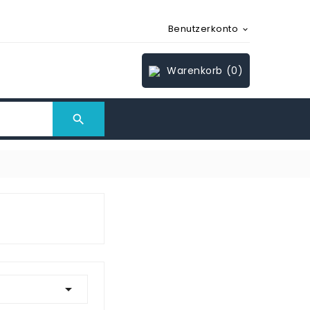
Benutzerkonto

Warenkorb
(0)

