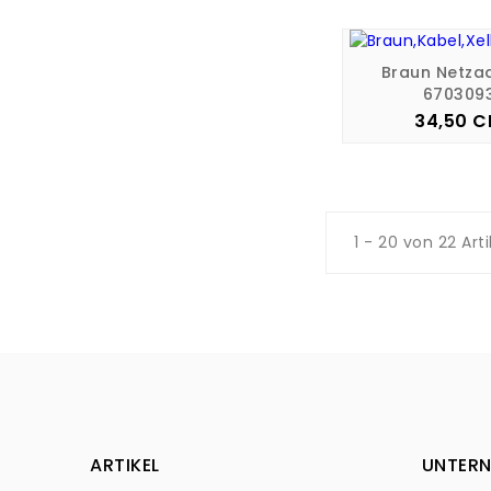
Braun Netza
670309
34,50 C
Pre
1 - 20 von 22 Art
ARTIKEL
UNTER