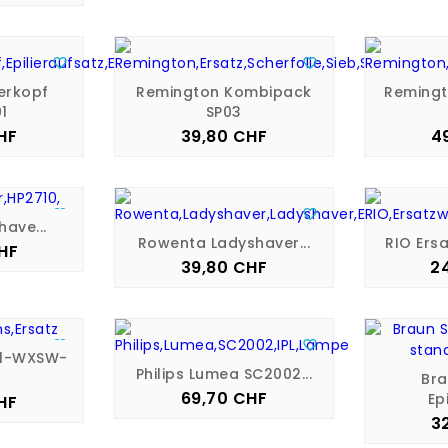


ierkopf
Remington Kombipack
Remingt
1
SP03
HF
39,80 CHF
4
is
Preis


have...
Rowenta Ladyshaver...
RIO Ers
HF
is
39,80 CHF
2
Preis


 1-WXSW-
Philips Lumea SC2002...
Bra
69,70 CHF
Preis
Epi
HF
is
3