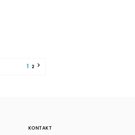

1
2
KONTAKT