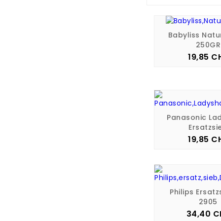
Babyliss Nat
250GR
19,85 C
Pre
Panasonic La
Ersatzsi
19,85 C
Pre
Philips Ersatz
2905
34,40 C
Pre