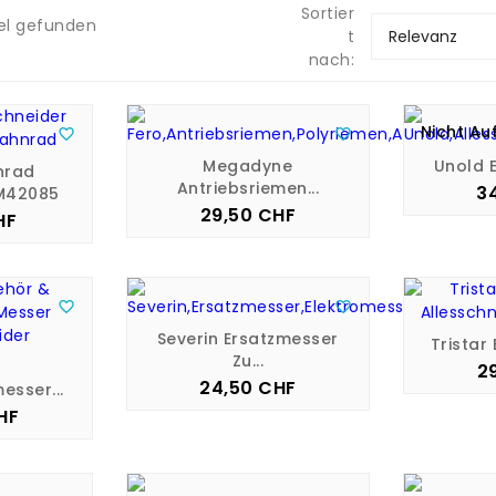
Sortier
kel gefunden
t
Relevanz
nach:
Nicht Au


Megadyne
Unold E
nrad
Antriebsriemen...
3
M42085
29,50 CHF
Preis
HF
is


Severin Ersatzmesser
Tristar 
Zu...
2
24,50 CHF
Preis
esser...
HF
is