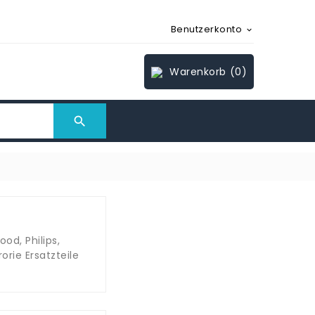
Benutzerkonto

Warenkorb
(0)

od, Philips,
orie Ersatzteile