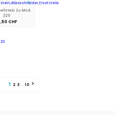

eifstein Zu Mod.
220
8,50 CHF
Preis

1
2
3
…
10