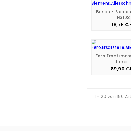
Bosch - Siemen
H3103
18,75 C
Pre
Fero Ersatzmes
Iama...
89,90 C
Pre
1 - 20 von 186 Ar