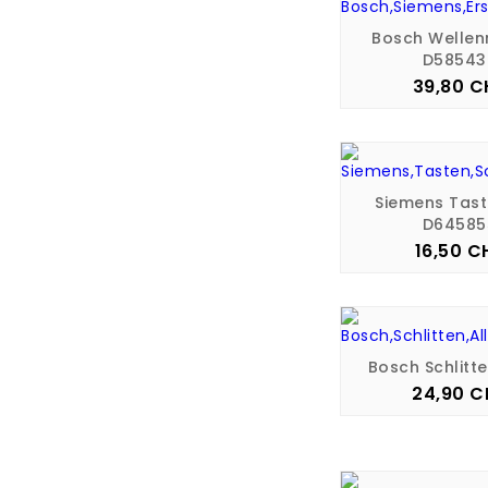
Bosch Welle
D58543
39,80 C
Pre
Siemens Tast
D64585
16,50 C
Pre
Bosch Schlitt
24,90 C
Pre