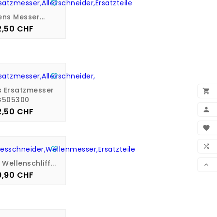

ns Messer...
2,50 CHF
Preis

s Ersatzmesser

G505300

2,50 CHF
Preis
BEN

WUN


VER
Wellenschliff...

9,90 CHF
Preis