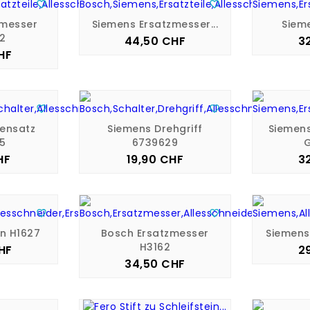


nmesser
Siemens Ersatzmesser...
Sieme
2
44,50 CHF
3
Preis
HF
is


ensatz
Siemens Drehgriff
Siemen
5
6739629
HF
19,90 CHF
3
is
Preis


en H1627
Bosch Ersatzmesser
Siemens 
H3162
HF
2
is
34,50 CHF
Preis