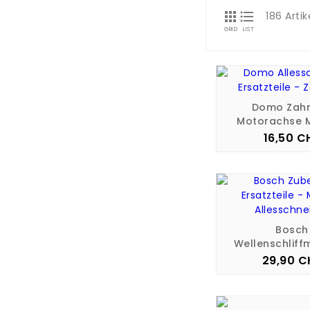


186 Arti
GRID
LIST
Domo Zah
Motorachse 
16,50 C
Pre
Bosch
Wellenschliffm
29,90 C
Pre