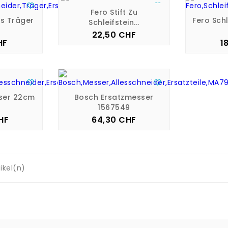


Fero Stift Zu
s Träger
Fero Schl
Schleifstein...
22,50 CHF
Preis
HF
1
is


ser 22cm
Bosch Ersatzmesser
1567549
HF
64,30 CHF
is
Preis
tikel(n)