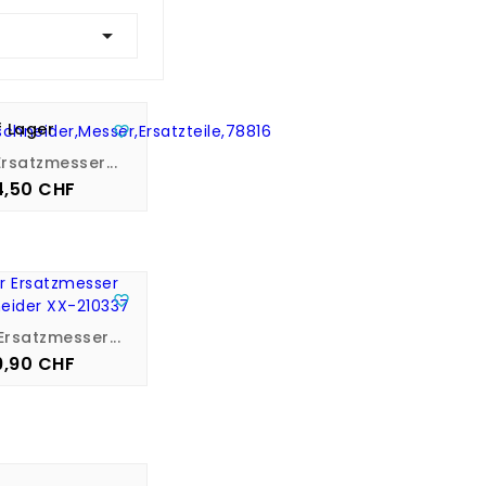

f Lager

rsatzmesser...
4,50 CHF
Preis

Ersatzmesser...
9,90 CHF
Preis