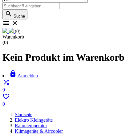

Suche


(0)
Warenkorb
(0)
Kein Produkt im Warenkorb

Anmelden

0

0
Startseite
Elektro Kleingeräte
Raumtemperatur
Klimageräte & Aircooler