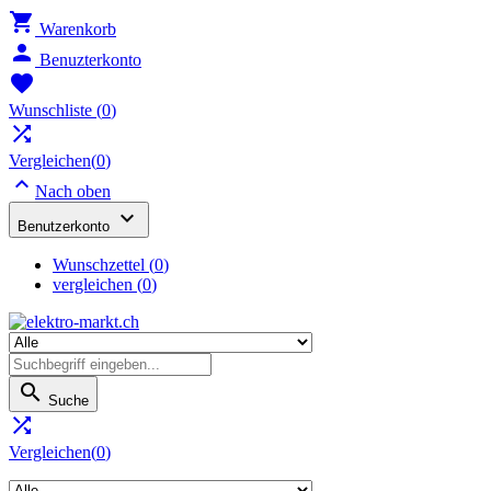

Warenkorb

Benuzterkonto

Wunschliste
(
0
)

Vergleichen(
0
)

Nach oben

Benutzerkonto
Wunschzettel
(
0
)
vergleichen (
0
)

Suche

Vergleichen(
0
)