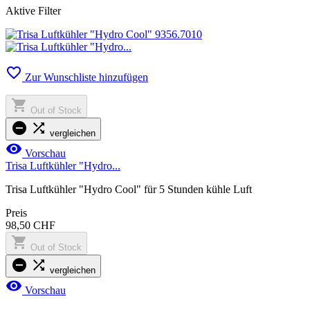
Aktive Filter

Zur Wunschliste hinzufügen

Out of Stock


vergleichen

Vorschau
Trisa Luftkühler "Hydro...
Trisa Luftkühler "Hydro Cool" für 5 Stunden kühle Luft
Preis
98,50 CHF

Out of Stock


vergleichen

Vorschau