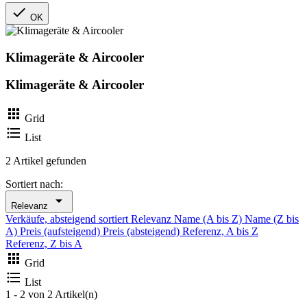

OK
Klimageräte & Aircooler
Klimageräte & Aircooler

Grid

List
2 Artikel gefunden
Sortiert nach:

Relevanz
Verkäufe, absteigend sortiert
Relevanz
Name (A bis Z)
Name (Z bis
A)
Preis (aufsteigend)
Preis (absteigend)
Referenz, A bis Z
Referenz, Z bis A

Grid

List
1 - 2 von 2 Artikel(n)