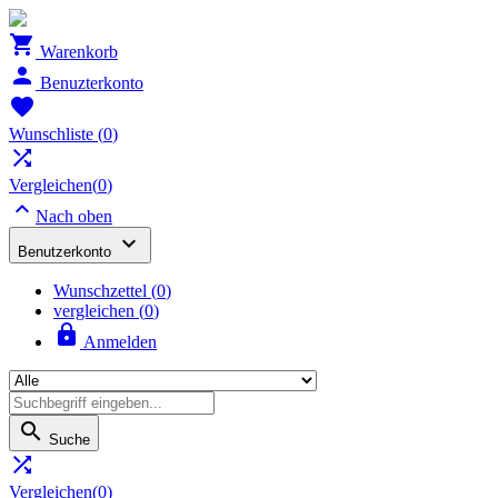

Warenkorb

Benuzterkonto

Wunschliste
(
0
)

Vergleichen(
0
)

Nach oben

Benutzerkonto
Wunschzettel
(
0
)
vergleichen (
0
)

Anmelden

Suche

Vergleichen(
0
)