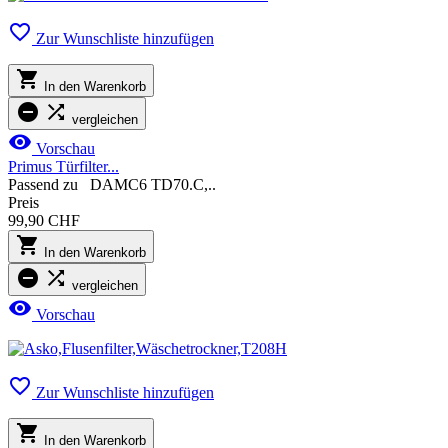

Zur Wunschliste hinzufügen

In den Warenkorb


vergleichen

Vorschau
Primus Türfilter...
Passend zu DAMC6 TD70.C,..
Preis
99,90 CHF

In den Warenkorb


vergleichen

Vorschau

Zur Wunschliste hinzufügen

In den Warenkorb