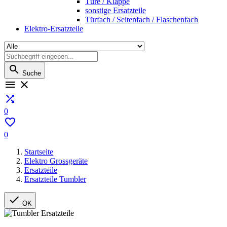
Türe / Klappe
sonstige Ersatzteile
Türfach / Seitenfach / Flaschenfach
Elektro-Ersatzteile

Suche



0

0
Startseite
Elektro Grossgeräte
Ersatzteile
Ersatzteile Tumbler

OK