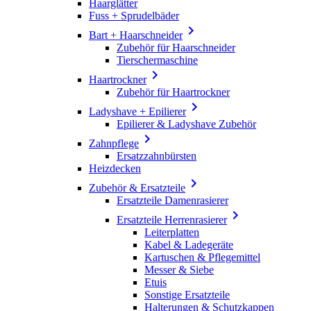
Haarglätter
Fuss + Sprudelbäder

Bart + Haarschneider
Zubehör für Haarschneider
Tierschermaschine

Haartrockner
Zubehör für Haartrockner

Ladyshave + Epilierer
Epilierer & Ladyshave Zubehör

Zahnpflege
Ersatzzahnbürsten
Heizdecken

Zubehör & Ersatzteile
Ersatzteile Damenrasierer

Ersatzteile Herrenrasierer
Leiterplatten
Kabel & Ladegeräte
Kartuschen & Pflegemittel
Messer & Siebe
Etuis
Sonstige Ersatzteile
Halterungen & Schutzkappen