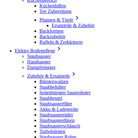
Küchenbereich
Küchenhilfen
Tee Zubereitung

Pfannen & Töpfe
Ersatzteile & Zubehör
Backformen
Backzubehör
Raffeln & Zerkleinern

Elektro Bodenpflege
Staubsauger
Handsauger
Dampfreiniger

Zubehör & Ersatzteile
Bürstenwalzen
Staubbehälter
Seitenbürsten Saugroboter
Staubbeutel
Staubsaugerfilter
Akku & Ladegeräte
Staubsaugerräder
Staubsaugerdüsen
Staubsaugerschlauch
Turbobürsten
Staubsauger Rohre