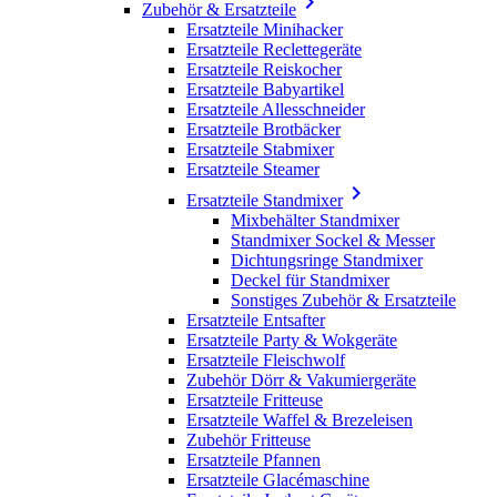

Zubehör & Ersatzteile
Ersatzteile Minihacker
Ersatzteile Reclettegeräte
Ersatzteile Reiskocher
Ersatzteile Babyartikel
Ersatzteile Allesschneider
Ersatzteile Brotbäcker
Ersatzteile Stabmixer
Ersatzteile Steamer

Ersatzteile Standmixer
Mixbehälter Standmixer
Standmixer Sockel & Messer
Dichtungsringe Standmixer
Deckel für Standmixer
Sonstiges Zubehör & Ersatzteile
Ersatzteile Entsafter
Ersatzteile Party & Wokgeräte
Ersatzteile Fleischwolf
Zubehör Dörr & Vakumiergeräte
Ersatzteile Fritteuse
Ersatzteile Waffel & Brezeleisen
Zubehör Fritteuse
Ersatzteile Pfannen
Ersatzteile Glacémaschine