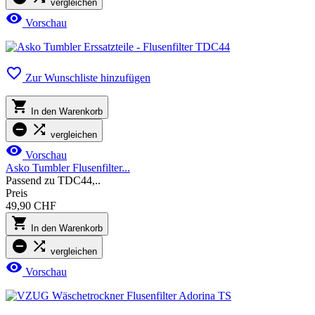
vergleichen

Vorschau

Zur Wunschliste hinzufügen

In den Warenkorb


vergleichen

Vorschau
Asko Tumbler Flusenfilter...
Passend zu TDC44,..
Preis
49,90 CHF

In den Warenkorb


vergleichen

Vorschau