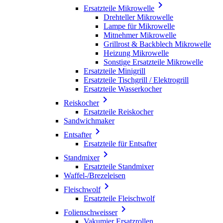

Ersatzteile Mikrowelle
Drehteller Mikrowelle
Lampe für Mikrowelle
Mitnehmer Mikrowelle
Grillrost & Backblech Mikrowelle
Heizung Mikrowelle
Sonstige Ersatzteile Mikrowelle
Ersatzteile Minigrill
Ersatzteile Tischgrill / Elektrogrill
Ersatzteile Wasserkocher

Reiskocher
Ersatzteile Reiskocher
Sandwichmaker

Entsafter
Ersatzteile für Entsafter

Standmixer
Ersatzteile Standmixer
Waffel-/Brezeleisen

Fleischwolf
Ersatzteile Fleischwolf

Folienschweisser
Vakumier Ersatzrollen