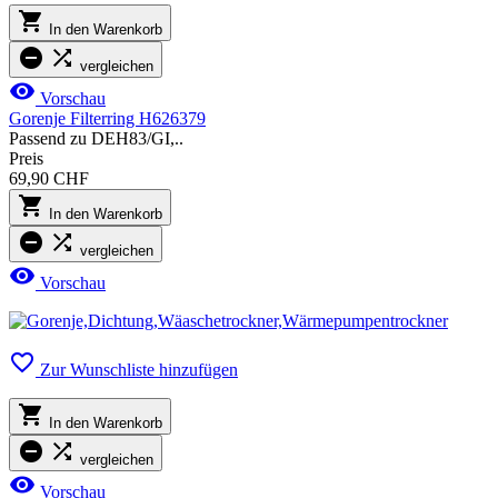

In den Warenkorb


vergleichen

Vorschau
Gorenje Filterring H626379
Passend zu DEH83/GI,..
Preis
69,90 CHF

In den Warenkorb


vergleichen

Vorschau

Zur Wunschliste hinzufügen

In den Warenkorb


vergleichen

Vorschau