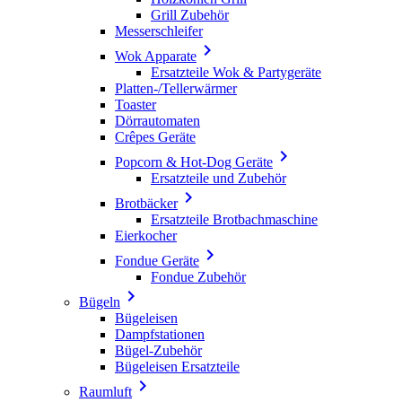
Grill Zubehör
Messerschleifer

Wok Apparate
Ersatzteile Wok & Partygeräte
Platten-/Tellerwärmer
Toaster
Dörrautomaten
Crêpes Geräte

Popcorn & Hot-Dog Geräte
Ersatzteile und Zubehör

Brotbäcker
Ersatzteile Brotbachmaschine
Eierkocher

Fondue Geräte
Fondue Zubehör

Bügeln
Bügeleisen
Dampfstationen
Bügel-Zubehör
Bügeleisen Ersatzteile

Raumluft