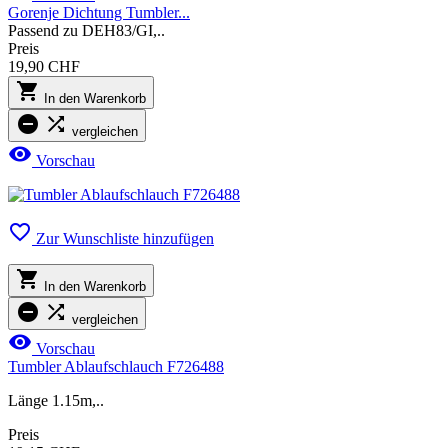
Gorenje Dichtung Tumbler...
Passend zu DEH83/GI,..
Preis
19,90 CHF

In den Warenkorb


vergleichen

Vorschau

Zur Wunschliste hinzufügen

In den Warenkorb


vergleichen

Vorschau
Tumbler Ablaufschlauch F726488
Länge 1.15m,..
Preis