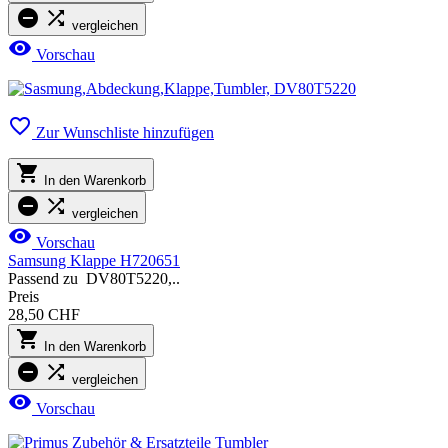


vergleichen

Vorschau

Zur Wunschliste hinzufügen

In den Warenkorb


vergleichen

Vorschau
Samsung Klappe H720651
Passend zu DV80T5220,..
Preis
28,50 CHF

In den Warenkorb


vergleichen

Vorschau