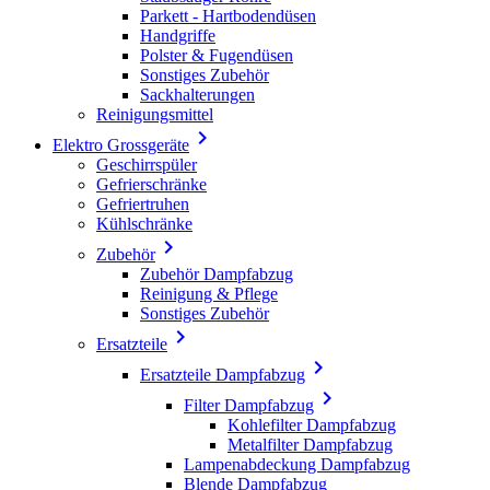
Parkett - Hartbodendüsen
Handgriffe
Polster & Fugendüsen
Sonstiges Zubehör
Sackhalterungen
Reinigungsmittel

Elektro Grossgeräte
Geschirrspüler
Gefrierschränke
Gefriertruhen
Kühlschränke

Zubehör
Zubehör Dampfabzug
Reinigung & Pflege
Sonstiges Zubehör

Ersatzteile

Ersatzteile Dampfabzug

Filter Dampfabzug
Kohlefilter Dampfabzug
Metalfilter Dampfabzug
Lampenabdeckung Dampfabzug
Blende Dampfabzug