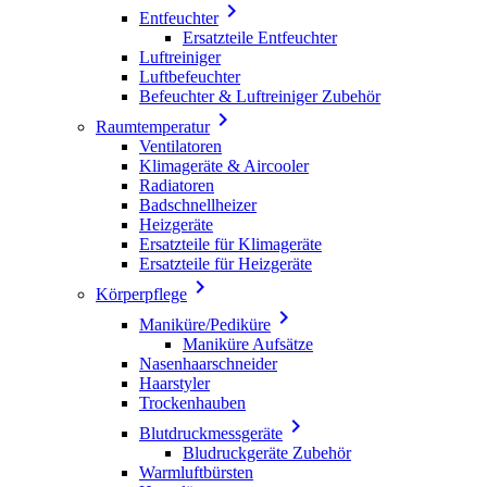

Entfeuchter
Ersatzteile Entfeuchter
Luftreiniger
Luftbefeuchter
Befeuchter & Luftreiniger Zubehör

Raumtemperatur
Ventilatoren
Klimageräte & Aircooler
Radiatoren
Badschnellheizer
Heizgeräte
Ersatzteile für Klimageräte
Ersatzteile für Heizgeräte

Körperpflege

Maniküre/Pediküre
Maniküre Aufsätze
Nasenhaarschneider
Haarstyler
Trockenhauben

Blutdruckmessgeräte
Bludruckgeräte Zubehör
Warmluftbürsten