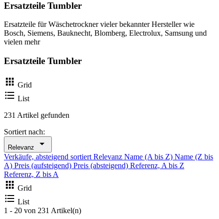
Ersatzteile Tumbler
Ersatzteile für Wäschetrockner vieler bekannter Hersteller wie
Bosch, Siemens, Bauknecht, Blomberg, Electrolux, Samsung und
vielen mehr
Ersatzteile Tumbler

Grid

List
231 Artikel gefunden
Sortiert nach:

Relevanz
Verkäufe, absteigend sortiert
Relevanz
Name (A bis Z)
Name (Z bis
A)
Preis (aufsteigend)
Preis (absteigend)
Referenz, A bis Z
Referenz, Z bis A

Grid

List
1 - 20 von 231 Artikel(n)