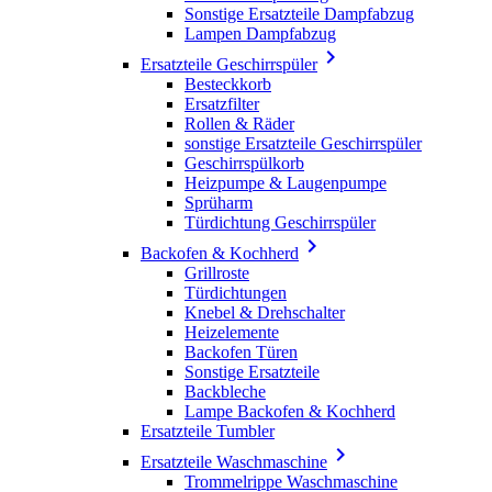
Sonstige Ersatzteile Dampfabzug
Lampen Dampfabzug

Ersatzteile Geschirrspüler
Besteckkorb
Ersatzfilter
Rollen & Räder
sonstige Ersatzteile Geschirrspüler
Geschirrspülkorb
Heizpumpe & Laugenpumpe
Sprüharm
Türdichtung Geschirrspüler

Backofen & Kochherd
Grillroste
Türdichtungen
Knebel & Drehschalter
Heizelemente
Backofen Türen
Sonstige Ersatzteile
Backbleche
Lampe Backofen & Kochherd
Ersatzteile Tumbler

Ersatzteile Waschmaschine
Trommelrippe Waschmaschine