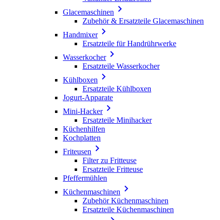

Glacemaschinen
Zubehör & Ersatzteile Glacemaschinen

Handmixer
Ersatzteile für Handrührwerke

Wasserkocher
Ersatzteile Wasserkocher

Kühlboxen
Ersatzteile Kühlboxen
Jogurt-Apparate

Mini-Hacker
Ersatzteile Minihacker
Küchenhilfen
Kochplatten

Friteusen
Filter zu Fritteuse
Ersatzteile Fritteuse
Pfeffermühlen

Küchenmaschinen
Zubehör Küchenmaschinen
Ersatzteile Küchenmaschinen
