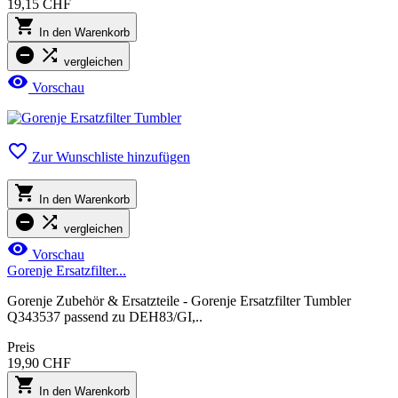
19,15 CHF

In den Warenkorb


vergleichen

Vorschau

Zur Wunschliste hinzufügen

In den Warenkorb


vergleichen

Vorschau
Gorenje Ersatzfilter...
Gorenje Zubehör & Ersatzteile - Gorenje Ersatzfilter Tumbler
Q343537 passend zu DEH83/GI,..
Preis
19,90 CHF

In den Warenkorb