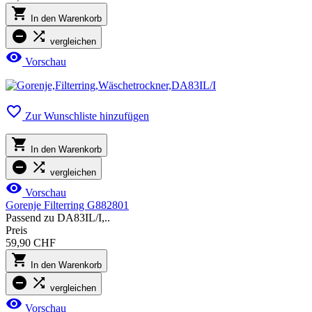

In den Warenkorb


vergleichen

Vorschau

Zur Wunschliste hinzufügen

In den Warenkorb


vergleichen

Vorschau
Gorenje Filterring G882801
Passend zu DA83IL/I,..
Preis
59,90 CHF

In den Warenkorb


vergleichen

Vorschau