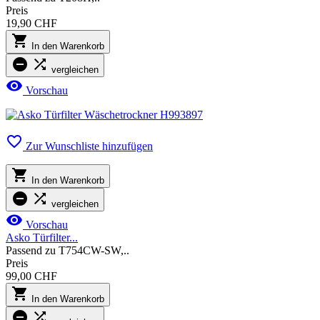
Preis
19,90 CHF

In den Warenkorb


vergleichen

Vorschau

Zur Wunschliste hinzufügen

In den Warenkorb


vergleichen

Vorschau
Asko Türfilter...
Passend zu T754CW-SW,..
Preis
99,00 CHF

In den Warenkorb

