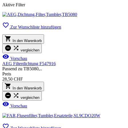
Aktive Filter

Zur Wunschliste hinzufügen

In den Warenkorb


vergleichen

Vorschau
AEG Filterdichtung F547916
Passend zu TB5080,..
Preis
28,50 CHF

In den Warenkorb


vergleichen

Vorschau
