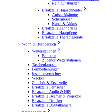
Reinigunsbürsten

Ersatzteile Haarschneider
Aufsteckkämme
Schermesser
Kabel & Akkus
Ersatzteile Zahnpflege
Ersatzteile Haarpflege
Ersatzteile Therapiegeräte

Wohn & Bürobereich

Wetterstationen
Batterien
Zubehör Wetterstationen
Taschenlampen
Fernbedienungen
Insektenvernichter
Wecker
Zubehör & Ersatzteile
Ersatzteile Fernseher
Ersatzteile Audio & HiFi
Ersatzteile Beamer & Projektor
Ersatzteile Drucker
Ersatzteile Digitalkamera
