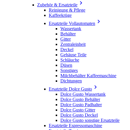

Zubehör & Ersatzteile
Reinigung & Pflege
Kaffeekrüge

Ersatzteile Vollautomaten
Wassertank
Behälter
Gitter
Zentraleinheit
Deckel
Gehäuse Teile
Schläuche
Düsen
Sonstiges
Milchbehälter Kaffeemaschine
Dichtungen

Ersatzteile Dolce Gusto
Dolce Gusto Wassertank
Dolce Gusto Behälter
Dolce Gusto Padhalter
Dolce Gusto Gitter
Dolce Gusto Deckel
Dolce Gusto sonstige Ersatzteile
Ersatzteile Espressomaschine