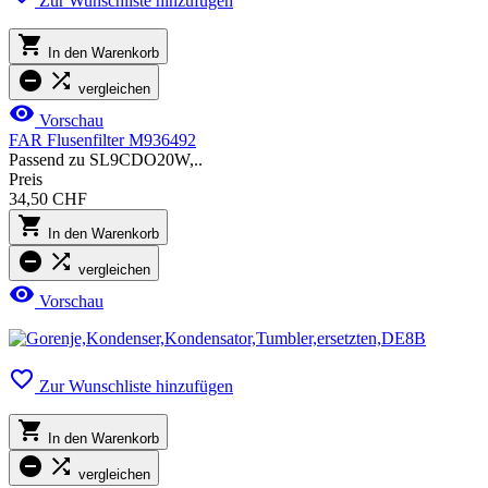
Zur Wunschliste hinzufügen

In den Warenkorb


vergleichen

Vorschau
FAR Flusenfilter M936492
Passend zu SL9CDO20W,..
Preis
34,50 CHF

In den Warenkorb


vergleichen

Vorschau

Zur Wunschliste hinzufügen

In den Warenkorb


vergleichen