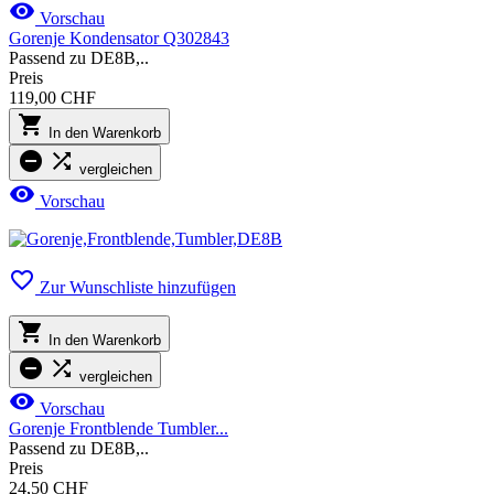

Vorschau
Gorenje Kondensator Q302843
Passend zu DE8B,..
Preis
119,00 CHF

In den Warenkorb


vergleichen

Vorschau

Zur Wunschliste hinzufügen

In den Warenkorb


vergleichen

Vorschau
Gorenje Frontblende Tumbler...
Passend zu DE8B,..
Preis
24,50 CHF