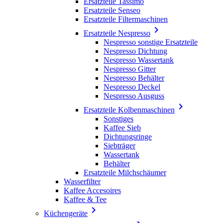
Ersatzteile Tassimo
Ersatzteile Senseo
Ersatzteile Filtermaschinen

Ersatzteile Nespresso
Nespresso sonstige Ersatzteile
Nespresso Dichtung
Nespresso Wassertank
Nespresso Gitter
Nespresso Behälter
Nespresso Deckel
Nespresso Ausguss

Ersatzteile Kolbenmaschinen
Sonstiges
Kaffee Sieb
Dichtungsringe
Siebträger
Wassertank
Behälter
Ersatzteile Milchschäumer
Wasserfilter
Kaffee Accesoires
Kaffee & Tee

Küchengeräte