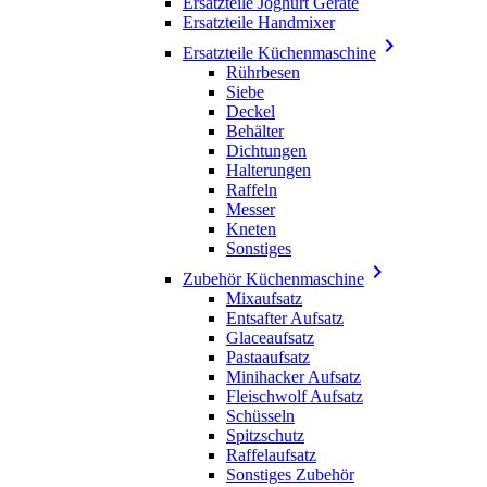
Ersatzteile Joghurt Geräte
Ersatzteile Handmixer

Ersatzteile Küchenmaschine
Rührbesen
Siebe
Deckel
Behälter
Dichtungen
Halterungen
Raffeln
Messer
Kneten
Sonstiges

Zubehör Küchenmaschine
Mixaufsatz
Entsafter Aufsatz
Glaceaufsatz
Pastaaufsatz
Minihacker Aufsatz
Fleischwolf Aufsatz
Schüsseln
Spitzschutz
Raffelaufsatz
Sonstiges Zubehör