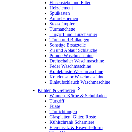
Flusensiebe und Filter
Heizelement
Spülkasten
Antriebsriemen
Stossdämpfer
Türmanchette
Türgriff und Türscharnier
Türen und Bullaugen
Sonstige Ersatzteile
Zu und Ablauf Schläuche
Pumpe Waschmaschine
Drehschalter Waschmaschine
Feder Waschmaschine
Kohlebürste Waschmaschine
Kondensator Waschmaschine
Einlaufschlauch Waschmaschine

Kühlen & Gefrieren
Wannen, Körbe & Schubladen
Türgriff
Füsse
Türdichtungen
Glasplatten, Gitter, Roste
Kühlschrank Scharniere
Eiereinsatz & Eiswürfelform