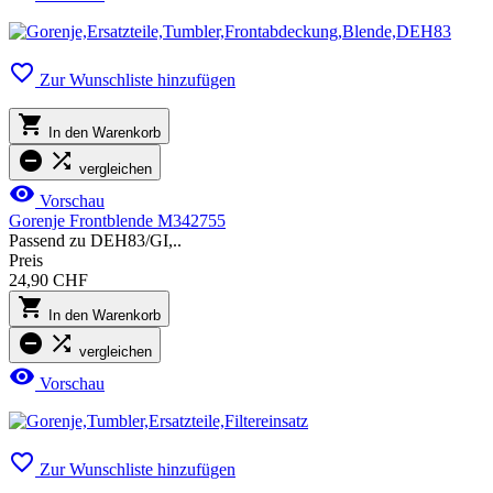

Zur Wunschliste hinzufügen

In den Warenkorb


vergleichen

Vorschau
Gorenje Frontblende M342755
Passend zu DEH83/GI,..
Preis
24,90 CHF

In den Warenkorb


vergleichen

Vorschau

Zur Wunschliste hinzufügen