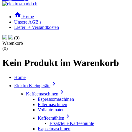

Home
Unsere AGB's
Liefer- + Versandkosten
(0)
Warenkorb
(0)
Kein Produkt im Warenkorb
Home

Elektro Kleingeräte

Kaffeemaschinen
Espressomaschinen
Filtermaschinen
Vollautomaten

Kaffeemühlen
Ersatzteile Kaffeemühle
Kapselmaschinen