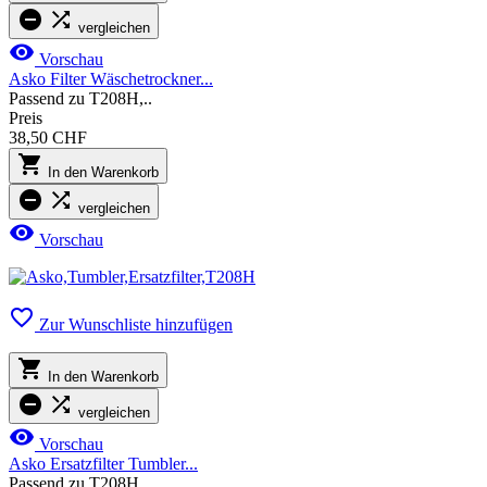


vergleichen

Vorschau
Asko Filter Wäschetrockner...
Passend zu T208H,..
Preis
38,50 CHF

In den Warenkorb


vergleichen

Vorschau

Zur Wunschliste hinzufügen

In den Warenkorb


vergleichen

Vorschau
Asko Ersatzfilter Tumbler...
Passend zu T208H,..