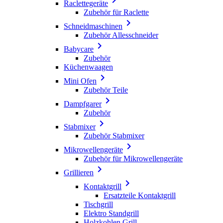
Raclettegeräte
Zubehör für Raclette

Schneidmaschinen
Zubehör Allesschneider

Babycare
Zubehör
Küchenwaagen

Mini Ofen
Zubehör Teile

Dampfgarer
Zubehör

Stabmixer
Zubehör Stabmixer

Mikrowellengeräte
Zubehör für Mikrowellengeräte

Grillieren

Kontaktgrill
Ersatzteile Kontaktgrill
Tischgrill
Elektro Standgrill
Holzkohlen Grill