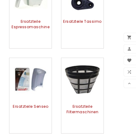
Ersatzteile
Ersatzteile Tassimo
Espressomaschine


BEN

WUN

VER

Ersatzteile Senseo
Ersatzteile
Filtermaschinen