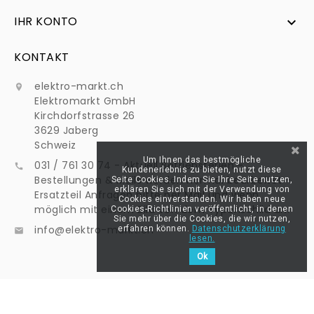
IHR KONTO

KONTAKT
elektro-markt.ch

Elektromarkt GmbH
Kirchdorfstrasse 26
3629 Jaberg
Schweiz
Um Ihnen das bestmögliche
031 / 761 30 74 - Aktuell Betriebsferien -

Kundenerlebnis zu bieten, nutzt diese
Bestellungen & Mails werden normal bearbeitet -
Seite Cookies. Indem Sie Ihre Seite nutzen,
erklären Sie sich mit der Verwendung von
Ersatzteil Anfragen bitte per Mail und wenn
Cookies einverstanden. Wir haben neue
möglich mit einem Bild von dem Typenschild an:
Cookies-Richtlinien veröffentlicht, in denen
Sie mehr über die Cookies, die wir nutzen,
info@elektro-markt.ch
erfahren können.
Datenschutzerklärung

lesen.
Ok
@Elektro-Markt