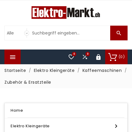

0
0



(0)

Startseite
Elektro Kleingeräte
Kaffeemaschinen
Zubehör & Ersatzteile
Home

Elektro Kleingeräte