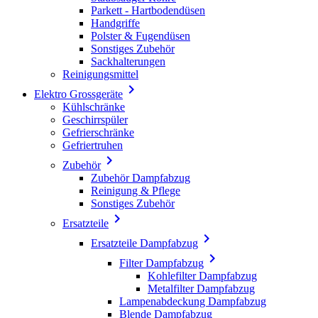
Parkett - Hartbodendüsen
Handgriffe
Polster & Fugendüsen
Sonstiges Zubehör
Sackhalterungen
Reinigungsmittel

Elektro Grossgeräte
Kühlschränke
Geschirrspüler
Gefrierschränke
Gefriertruhen

Zubehör
Zubehör Dampfabzug
Reinigung & Pflege
Sonstiges Zubehör

Ersatzteile

Ersatzteile Dampfabzug

Filter Dampfabzug
Kohlefilter Dampfabzug
Metalfilter Dampfabzug
Lampenabdeckung Dampfabzug
Blende Dampfabzug