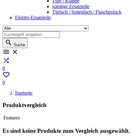
Türe / Klappe
sonstige Ersatzteile
Türfach / Seitenfach / Flaschenfach
Elektro-Ersatzteile

Suche



0

0
Startseite
Produktvergleich
Features
Es sind keine Produkte zum Vergleich ausgewählt.