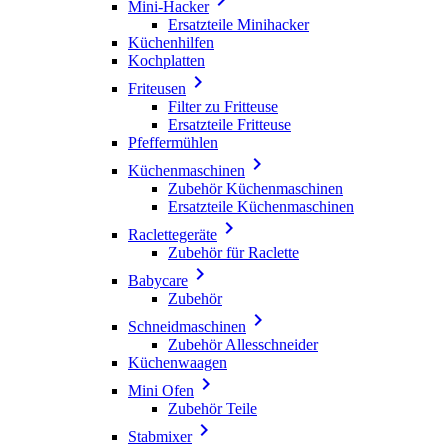
Mini-Hacker
Ersatzteile Minihacker
Küchenhilfen
Kochplatten

Friteusen
Filter zu Fritteuse
Ersatzteile Fritteuse
Pfeffermühlen

Küchenmaschinen
Zubehör Küchenmaschinen
Ersatzteile Küchenmaschinen

Raclettegeräte
Zubehör für Raclette

Babycare
Zubehör

Schneidmaschinen
Zubehör Allesschneider
Küchenwaagen

Mini Ofen
Zubehör Teile

Stabmixer