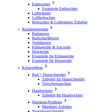

Entfeuchter
Ersatzteile Entfeuchter
Luftreiniger
Luftbefeuchter
Befeuchter & Luftreiniger Zubehör

Raumtemperatur
Radiatoren
Badschnellheizer
Ventilatoren
Klimageräte & Aircooler
Heizgeräte
Ersatzteile für Klimageräte
Ersatzteile für Heizgeräte

Körperpflege

Bart + Haarschneider
Zubehör für Haarschneider
Tierschermaschine

Haartrockner
Zubehör für Haartrockner

Maniküre/Pediküre
Maniküre Aufsätze
Nasenhaarschneider