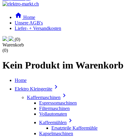

Home
Unsere AGB's
Liefer- + Versandkosten
(0)
Warenkorb
(0)
Kein Produkt im Warenkorb
Home

Elektro Kleingeräte

Kaffeemaschinen
Espressomaschinen
Filtermaschinen
Vollautomaten

Kaffeemühlen
Ersatzteile Kaffeemühle
Kapselmaschinen