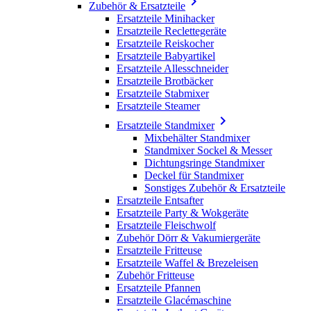

Zubehör & Ersatzteile
Ersatzteile Minihacker
Ersatzteile Reclettegeräte
Ersatzteile Reiskocher
Ersatzteile Babyartikel
Ersatzteile Allesschneider
Ersatzteile Brotbäcker
Ersatzteile Stabmixer
Ersatzteile Steamer

Ersatzteile Standmixer
Mixbehälter Standmixer
Standmixer Sockel & Messer
Dichtungsringe Standmixer
Deckel für Standmixer
Sonstiges Zubehör & Ersatzteile
Ersatzteile Entsafter
Ersatzteile Party & Wokgeräte
Ersatzteile Fleischwolf
Zubehör Dörr & Vakumiergeräte
Ersatzteile Fritteuse
Ersatzteile Waffel & Brezeleisen
Zubehör Fritteuse
Ersatzteile Pfannen
Ersatzteile Glacémaschine