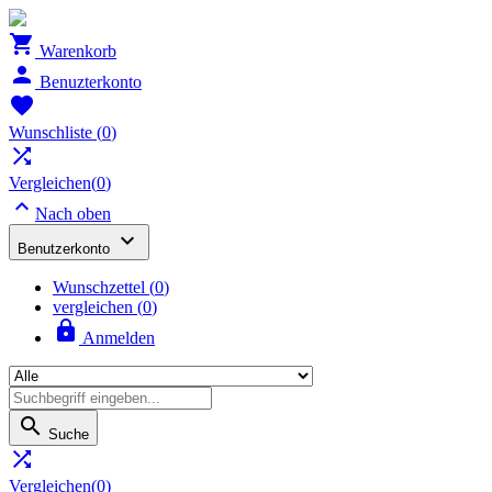

Warenkorb

Benuzterkonto

Wunschliste
(
0
)

Vergleichen(
0
)

Nach oben

Benutzerkonto
Wunschzettel
(
0
)
vergleichen (
0
)

Anmelden

Suche

Vergleichen(
0
)