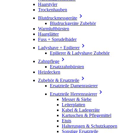
Haarstyler
Trockenhauben

Blutdruckmessgeräte
Bludruckgeräte Zubehör
Warmluftbürsten
Haarglätter
Fuss + Sprudelbäder

Ladyshave + Epilierer
Epilierer & Ladyshave Zubehör

Zahnpflege
Ersatzzahnbürsten
Heizdecken

Zubehör & Ersatzteile
Ersatzteile Damenrasierer

Ersatzteile Herrenrasierer
Messer & Siebe
Leiterplatten
Kabel & Ladegeräte
Kartuschen & Pflegemittel
Etuis
Halterungen & Schutzkappen
Sonstige Ersatzteile