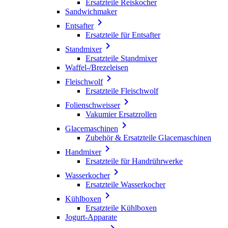
Ersatzteile Reiskocher
Sandwichmaker

Entsafter
Ersatzteile für Entsafter

Standmixer
Ersatzteile Standmixer
Waffel-/Brezeleisen

Fleischwolf
Ersatzteile Fleischwolf

Folienschweisser
Vakumier Ersatzrollen

Glacemaschinen
Zubehör & Ersatzteile Glacemaschinen

Handmixer
Ersatzteile für Handrührwerke

Wasserkocher
Ersatzteile Wasserkocher

Kühlboxen
Ersatzteile Kühlboxen
Jogurt-Apparate
