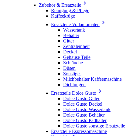

Zubehör & Ersatzteile
Reinigung & Pflege
Kaffeekrüge

Ersatzteile Vollautomaten
Wassertank
Behälter
Gitter
Zentraleinheit
Deckel
Gehäuse Teile
Schläuche
Düsen
Sonstiges
Milchbehälter Kaffeemaschine
Dichtungen

Ersatzteile Dolce Gusto
Dolce Gusto Gitter
Dolce Gusto Deckel
Dolce Gusto Wassertank
Dolce Gusto Behälter
Dolce Gusto Padhalter
Dolce Gusto sonstige Ersatzteile
Ersatzteile Espressomaschine