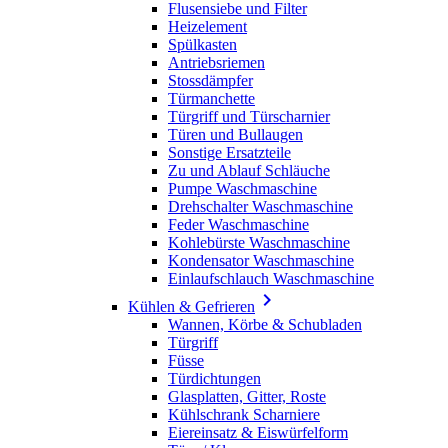
Flusensiebe und Filter
Heizelement
Spülkasten
Antriebsriemen
Stossdämpfer
Türmanchette
Türgriff und Türscharnier
Türen und Bullaugen
Sonstige Ersatzteile
Zu und Ablauf Schläuche
Pumpe Waschmaschine
Drehschalter Waschmaschine
Feder Waschmaschine
Kohlebürste Waschmaschine
Kondensator Waschmaschine
Einlaufschlauch Waschmaschine

Kühlen & Gefrieren
Wannen, Körbe & Schubladen
Türgriff
Füsse
Türdichtungen
Glasplatten, Gitter, Roste
Kühlschrank Scharniere
Eiereinsatz & Eiswürfelform