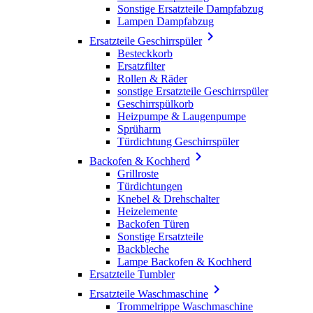
Sonstige Ersatzteile Dampfabzug
Lampen Dampfabzug

Ersatzteile Geschirrspüler
Besteckkorb
Ersatzfilter
Rollen & Räder
sonstige Ersatzteile Geschirrspüler
Geschirrspülkorb
Heizpumpe & Laugenpumpe
Sprüharm
Türdichtung Geschirrspüler

Backofen & Kochherd
Grillroste
Türdichtungen
Knebel & Drehschalter
Heizelemente
Backofen Türen
Sonstige Ersatzteile
Backbleche
Lampe Backofen & Kochherd
Ersatzteile Tumbler

Ersatzteile Waschmaschine
Trommelrippe Waschmaschine