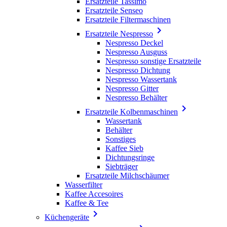
Ersatzteile Tassimo
Ersatzteile Senseo
Ersatzteile Filtermaschinen

Ersatzteile Nespresso
Nespresso Deckel
Nespresso Ausguss
Nespresso sonstige Ersatzteile
Nespresso Dichtung
Nespresso Wassertank
Nespresso Gitter
Nespresso Behälter

Ersatzteile Kolbenmaschinen
Wassertank
Behälter
Sonstiges
Kaffee Sieb
Dichtungsringe
Siebträger
Ersatzteile Milchschäumer
Wasserfilter
Kaffee Accesoires
Kaffee & Tee

Küchengeräte