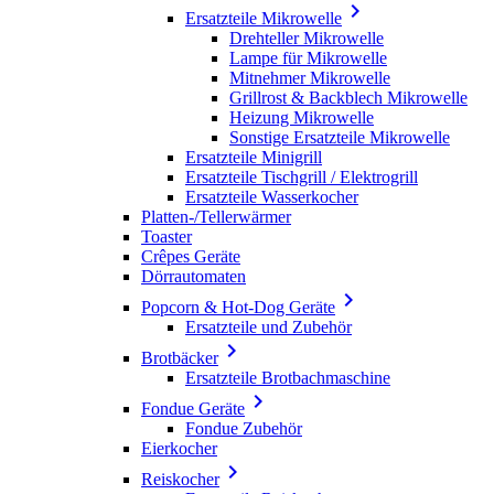

Ersatzteile Mikrowelle
Drehteller Mikrowelle
Lampe für Mikrowelle
Mitnehmer Mikrowelle
Grillrost & Backblech Mikrowelle
Heizung Mikrowelle
Sonstige Ersatzteile Mikrowelle
Ersatzteile Minigrill
Ersatzteile Tischgrill / Elektrogrill
Ersatzteile Wasserkocher
Platten-/Tellerwärmer
Toaster
Crêpes Geräte
Dörrautomaten

Popcorn & Hot-Dog Geräte
Ersatzteile und Zubehör

Brotbäcker
Ersatzteile Brotbachmaschine

Fondue Geräte
Fondue Zubehör
Eierkocher

Reiskocher