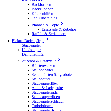
Küchenbereich
Backformen
Backzubehör
Küchenhilfen
Tee Zubereitung

Pfannen & Töpfe
Ersatzteile & Zubehör
Raffeln & Zerkleinern

Elektro Bodenpflege
Staubsauger
Handsauger
Dampfreiniger

Zubehör & Ersatzteile
Bürstenwalzen
Staubbehälter
Seitenbürsten Saugroboter
Staubbeutel
Staubsaugerfilter
Akku & Ladegeräte
Staubsaugerräder
Staubsaugerdüsen
Staubsaugerschlauch
Turbobürsten
Staubsauger Rohre