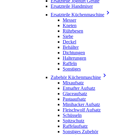
Ersatzteile Joghurt Geräte
Ersatzteile Handmixer

Ersatzteile Küchenmaschine
Messer
Kneten
Rührbesen
Siebe
Deckel
Behälter
Dichtungen
Halterungen
Raffeln
Sonstiges

Zubehör Küchenmaschine
Mixaufsatz
Entsafter Aufsatz
Glaceaufsatz
Pastaaufsatz
Minihacker Aufsatz
Fleischwolf Aufsatz
Schüsseln
Spitzschutz
Raffelaufsatz
Sonstiges Zubehör