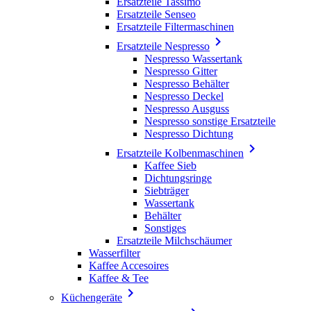
Ersatzteile Tassimo
Ersatzteile Senseo
Ersatzteile Filtermaschinen

Ersatzteile Nespresso
Nespresso Wassertank
Nespresso Gitter
Nespresso Behälter
Nespresso Deckel
Nespresso Ausguss
Nespresso sonstige Ersatzteile
Nespresso Dichtung

Ersatzteile Kolbenmaschinen
Kaffee Sieb
Dichtungsringe
Siebträger
Wassertank
Behälter
Sonstiges
Ersatzteile Milchschäumer
Wasserfilter
Kaffee Accesoires
Kaffee & Tee

Küchengeräte