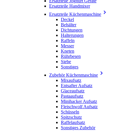
Ersatzteile Joghurt Geräte
Ersatzteile Handmixer

Ersatzteile Küchenmaschine
Deckel
Behälter
Dichtungen
Halterungen
Raffeln
Messer
Kneten
Rührbesen
Siebe
Sonstiges

Zubehör Küchenmaschine
Mixaufsatz
Entsafter Aufsatz
Glaceaufsatz
Pastaaufsatz
Minihacker Aufsatz
Fleischwolf Aufsatz
Schüsseln
Spitzschutz
Raffelaufsatz
Sonstiges Zubehör