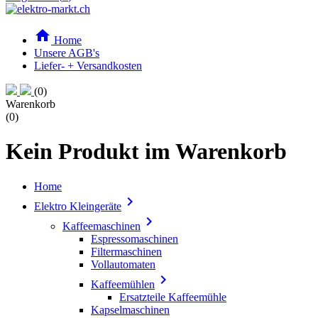

Home
Unsere AGB's
Liefer- + Versandkosten
(0)
Warenkorb
(0)
Kein Produkt im Warenkorb
Home

Elektro Kleingeräte

Kaffeemaschinen
Espressomaschinen
Filtermaschinen
Vollautomaten

Kaffeemühlen
Ersatzteile Kaffeemühle
Kapselmaschinen