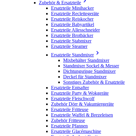

Zubehör & Ersatzteile
Ersatzteile Minihacker
Ersatzteile Reclettegeräte
Ersatzteile Reiskocher
Ersatzteile Babyartikel
Ersatzteile Allesschneider
Ersatzteile Brotbäcker
Ersatzteile Stabmixer
Ersatzteile Steamer

Ersatzteile Standmixer
Mixbehälter Standmixer
Standmixer Sockel & Messer
Dichtungsringe Standmixer
Deckel für Standmixer
Sonstiges Zubehör & Ersatzteile
Ersatzteile Entsafter
Ersatzteile Party & Wokgeräte
Ersatzteile Fleischwolf
Zubehör Dörr & Vakumiergeräte
Ersatzteile Fritteuse
Ersatzteile Waffel & Brezeleisen
Zubehör Fritteuse
Ersatzteile Pfannen
Ersatzteile Glacémaschine