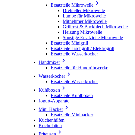

Ersatzteile Mikrowelle
Drehteller Mikrowelle
Lampe für Mikrowelle
Mitnehmer Mikrowelle
Grillrost & Backblech Mikrowelle
Heizung Mikrowelle
Sonstige Ersatzteile Mikrowelle
Ersatzteile Minigrill
Ersatzteile Tischgrill / Elektrogrill
Ersatzteile Wasserkocher

Handmixer
Ersatzteile für Handrührwerke

Wasserkocher
Ersatzteile Wasserkocher

Kühlboxen
Ersatzteile Kühlboxen
Jogurt-Apparate

Mini-Hacker
Ersatzteile Minihacker
Küchenhilfen
Kochplatten

Friteusen