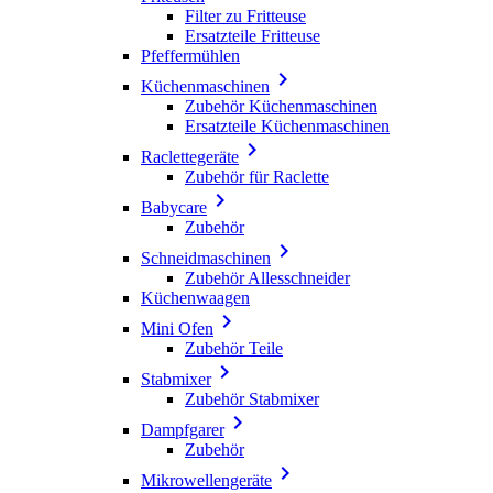
Filter zu Fritteuse
Ersatzteile Fritteuse
Pfeffermühlen

Küchenmaschinen
Zubehör Küchenmaschinen
Ersatzteile Küchenmaschinen

Raclettegeräte
Zubehör für Raclette

Babycare
Zubehör

Schneidmaschinen
Zubehör Allesschneider
Küchenwaagen

Mini Ofen
Zubehör Teile

Stabmixer
Zubehör Stabmixer

Dampfgarer
Zubehör

Mikrowellengeräte