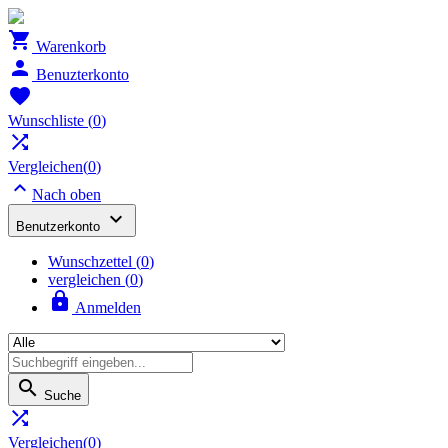

Warenkorb

Benuzterkonto

Wunschliste
(
0
)

Vergleichen(
0
)

Nach oben

Benutzerkonto
Wunschzettel
(
0
)
vergleichen (
0
)

Anmelden

Suche

Vergleichen(
0
)