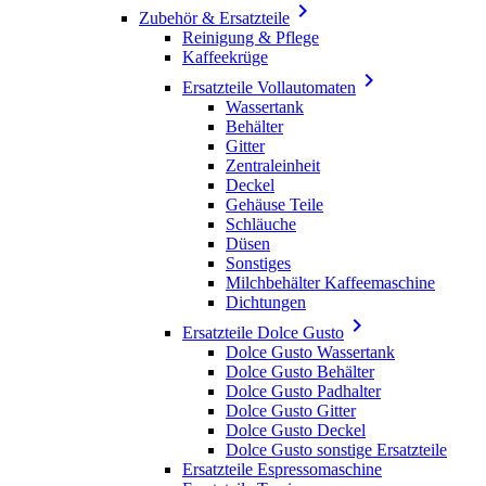

Zubehör & Ersatzteile
Reinigung & Pflege
Kaffeekrüge

Ersatzteile Vollautomaten
Wassertank
Behälter
Gitter
Zentraleinheit
Deckel
Gehäuse Teile
Schläuche
Düsen
Sonstiges
Milchbehälter Kaffeemaschine
Dichtungen

Ersatzteile Dolce Gusto
Dolce Gusto Wassertank
Dolce Gusto Behälter
Dolce Gusto Padhalter
Dolce Gusto Gitter
Dolce Gusto Deckel
Dolce Gusto sonstige Ersatzteile
Ersatzteile Espressomaschine