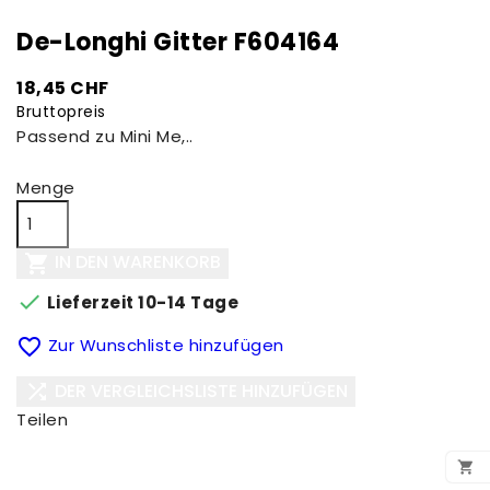
De-Longhi Gitter F604164
18,45 CHF
Bruttopreis
Passend zu Mini Me,..
Menge
IN DEN WARENKORB


Lieferzeit 10-14 Tage

Zur Wunschliste hinzufügen
DER VERGLEICHSLISTE HINZUFÜGEN

Teilen
