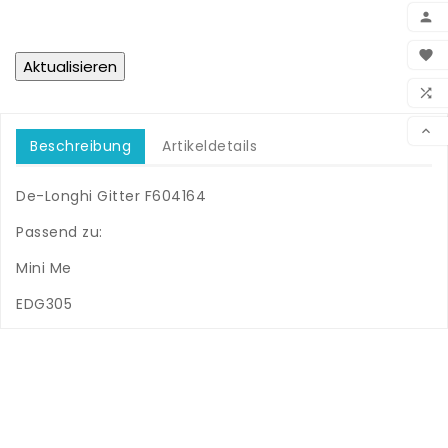

BEN

WUN

VER

Beschreibung
Artikeldetails
De-Longhi Gitter F604164
Passend zu:
Mini Me
EDG305