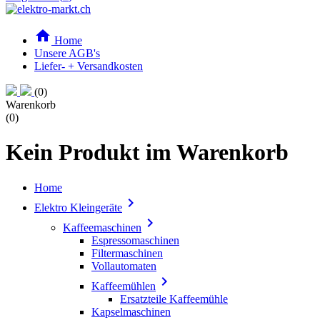

Home
Unsere AGB's
Liefer- + Versandkosten
(0)
Warenkorb
(0)
Kein Produkt im Warenkorb
Home

Elektro Kleingeräte

Kaffeemaschinen
Espressomaschinen
Filtermaschinen
Vollautomaten

Kaffeemühlen
Ersatzteile Kaffeemühle
Kapselmaschinen