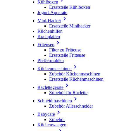
Kühlboxen
Ersatzteile Kühlboxen
Jogurt-Apparate

Mini-Hacker
Ersatzteile Minihacker
Küchenhilfen
Kochplatten

Friteusen
Filter zu Fritteuse
Ersatzteile Fritteuse
Pfeffermühlen

Küchenmaschinen
Zubehör Küchenmaschinen
Ersatzteile Küchenmaschinen

Raclettegeräte
Zubehör für Raclette

Schneidmaschinen
Zubehör Allesschneider

Babycare
Zubehör
Küchenwaagen
