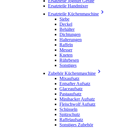
Ersatzteile Joghurt Geräte
Ersatzteile Handmixer

Ersatzteile Küchenmaschine
Siebe
Deckel
Behälter
Dichtungen
Halterungen
Raffeln
Messer
Kneten
Rührbesen
Sonstiges

Zubehör Küchenmaschine
Mixaufsatz
Entsafter Aufsatz
Glaceaufsatz
Pastaaufsatz
Minihacker Aufsatz
Fleischwolf Aufsatz
Schüsseln
Spitzschutz
Raffelaufsatz
Sonstiges Zubehör