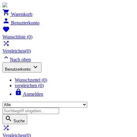

Warenkorb

Benuzterkonto

Wunschliste
(
0
)

Vergleichen(
0
)

Nach oben

Benutzerkonto
Wunschzettel
(
0
)
vergleichen (
0
)

Anmelden

Suche

Vergleichen(
0
)