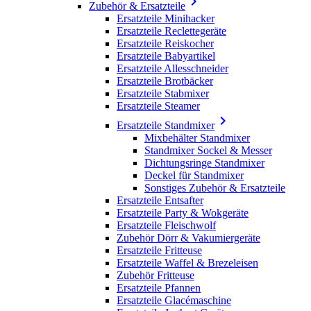

Zubehör & Ersatzteile
Ersatzteile Minihacker
Ersatzteile Reclettegeräte
Ersatzteile Reiskocher
Ersatzteile Babyartikel
Ersatzteile Allesschneider
Ersatzteile Brotbäcker
Ersatzteile Stabmixer
Ersatzteile Steamer

Ersatzteile Standmixer
Mixbehälter Standmixer
Standmixer Sockel & Messer
Dichtungsringe Standmixer
Deckel für Standmixer
Sonstiges Zubehör & Ersatzteile
Ersatzteile Entsafter
Ersatzteile Party & Wokgeräte
Ersatzteile Fleischwolf
Zubehör Dörr & Vakumiergeräte
Ersatzteile Fritteuse
Ersatzteile Waffel & Brezeleisen
Zubehör Fritteuse
Ersatzteile Pfannen
Ersatzteile Glacémaschine