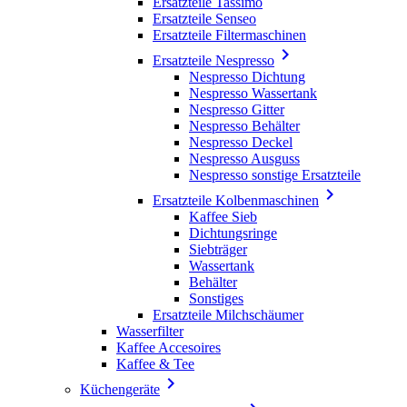
Ersatzteile Tassimo
Ersatzteile Senseo
Ersatzteile Filtermaschinen

Ersatzteile Nespresso
Nespresso Dichtung
Nespresso Wassertank
Nespresso Gitter
Nespresso Behälter
Nespresso Deckel
Nespresso Ausguss
Nespresso sonstige Ersatzteile

Ersatzteile Kolbenmaschinen
Kaffee Sieb
Dichtungsringe
Siebträger
Wassertank
Behälter
Sonstiges
Ersatzteile Milchschäumer
Wasserfilter
Kaffee Accesoires
Kaffee & Tee

Küchengeräte