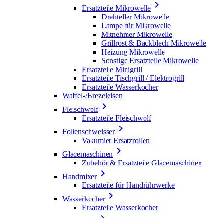

Ersatzteile Mikrowelle
Drehteller Mikrowelle
Lampe für Mikrowelle
Mitnehmer Mikrowelle
Grillrost & Backblech Mikrowelle
Heizung Mikrowelle
Sonstige Ersatzteile Mikrowelle
Ersatzteile Minigrill
Ersatzteile Tischgrill / Elektrogrill
Ersatzteile Wasserkocher
Waffel-/Brezeleisen

Fleischwolf
Ersatzteile Fleischwolf

Folienschweisser
Vakumier Ersatzrollen

Glacemaschinen
Zubehör & Ersatzteile Glacemaschinen

Handmixer
Ersatzteile für Handrührwerke

Wasserkocher
Ersatzteile Wasserkocher
