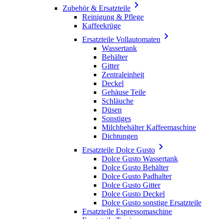

Zubehör & Ersatzteile
Reinigung & Pflege
Kaffeekrüge

Ersatzteile Vollautomaten
Wassertank
Behälter
Gitter
Zentraleinheit
Deckel
Gehäuse Teile
Schläuche
Düsen
Sonstiges
Milchbehälter Kaffeemaschine
Dichtungen

Ersatzteile Dolce Gusto
Dolce Gusto Wassertank
Dolce Gusto Behälter
Dolce Gusto Padhalter
Dolce Gusto Gitter
Dolce Gusto Deckel
Dolce Gusto sonstige Ersatzteile
Ersatzteile Espressomaschine