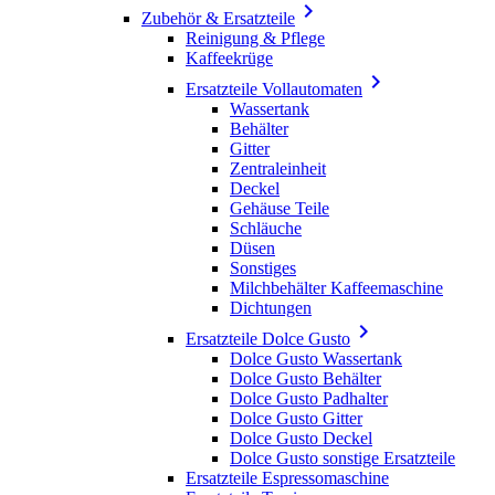

Zubehör & Ersatzteile
Reinigung & Pflege
Kaffeekrüge

Ersatzteile Vollautomaten
Wassertank
Behälter
Gitter
Zentraleinheit
Deckel
Gehäuse Teile
Schläuche
Düsen
Sonstiges
Milchbehälter Kaffeemaschine
Dichtungen

Ersatzteile Dolce Gusto
Dolce Gusto Wassertank
Dolce Gusto Behälter
Dolce Gusto Padhalter
Dolce Gusto Gitter
Dolce Gusto Deckel
Dolce Gusto sonstige Ersatzteile
Ersatzteile Espressomaschine