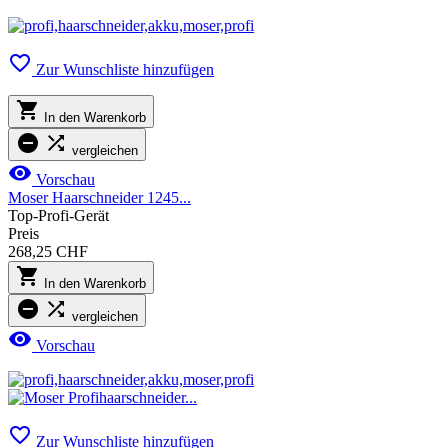

Zur Wunschliste hinzufügen

In den Warenkorb


vergleichen

Vorschau
Moser Haarschneider 1245...
Top-Profi-Gerät
Preis
268,25 CHF

In den Warenkorb


vergleichen

Vorschau

Zur Wunschliste hinzufügen