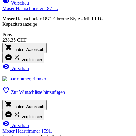

Vorschau
Moser Haarschneider 1871...
Moser Haarschneidr 1871 Chrome Style - Mit LED-
Kapazitätsanzeige
Preis
238,35 CHF

In den Warenkorb


vergleichen

Vorschau

Zur Wunschliste hinzufügen

In den Warenkorb


vergleichen

Vorschau
Moser Haartrimmer 1591...