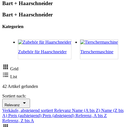
Bart + Haarschneider
Bart + Haarschneider
Kategorien
Zubehör für Haarschneider
Tierschermaschine

Grid

List
42 Artikel gefunden
Sortiert nach:

Relevanz
Verkäufe, absteigend sortiert
Relevanz
Name (A bis Z)
Name (Z bis
A)
Preis (aufsteigend)
Preis (absteigend)
Referenz, A bis Z
Referenz, Z bis A
