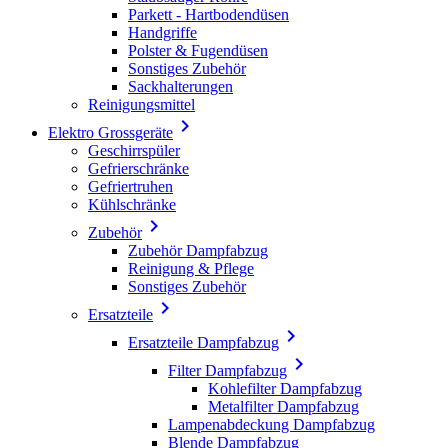
Parkett - Hartbodendüsen
Handgriffe
Polster & Fugendüsen
Sonstiges Zubehör
Sackhalterungen
Reinigungsmittel

Elektro Grossgeräte
Geschirrspüler
Gefrierschränke
Gefriertruhen
Kühlschränke

Zubehör
Zubehör Dampfabzug
Reinigung & Pflege
Sonstiges Zubehör

Ersatzteile

Ersatzteile Dampfabzug

Filter Dampfabzug
Kohlefilter Dampfabzug
Metalfilter Dampfabzug
Lampenabdeckung Dampfabzug
Blende Dampfabzug