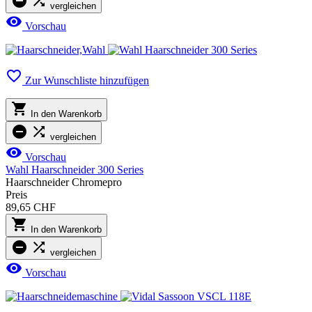


vergleichen

Vorschau

Zur Wunschliste hinzufügen

In den Warenkorb


vergleichen

Vorschau
Wahl Haarschneider 300 Series
Haarschneider Chromepro
Preis
89,65 CHF

In den Warenkorb


vergleichen

Vorschau