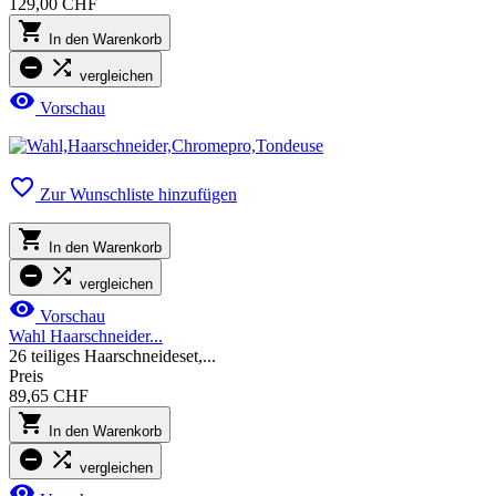
129,00 CHF

In den Warenkorb


vergleichen

Vorschau

Zur Wunschliste hinzufügen

In den Warenkorb


vergleichen

Vorschau
Wahl Haarschneider...
26 teiliges Haarschneideset,...
Preis
89,65 CHF

In den Warenkorb


vergleichen
