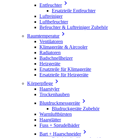

Entfeuchter
Ersatzteile Entfeuchter
Luftreiniger
Luftbefeuchter
Befeuchter & Luftreiniger Zubehör

Raumtemperatur
Ventilatoren
Klimageräte & Aircooler
Radiatoren
Badschnellheizer
Heizgeräte
Ersatzteile für Klimageräte
Ersatzteile für Heizgeräte

Körperpflege
Haarstyler
Trockenhauben

Blutdruckmessgeräte
Bludruckgeräte Zubehör
Warmluftbürsten
Haarglätter
Fuss + Sprudelbäder

Bart + Haarschneider