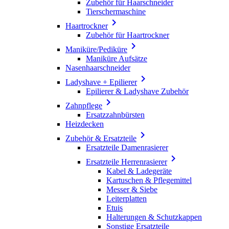
Zubehör für Haarschneider
Tierschermaschine

Haartrockner
Zubehör für Haartrockner

Maniküre/Pediküre
Maniküre Aufsätze
Nasenhaarschneider

Ladyshave + Epilierer
Epilierer & Ladyshave Zubehör

Zahnpflege
Ersatzzahnbürsten
Heizdecken

Zubehör & Ersatzteile
Ersatzteile Damenrasierer

Ersatzteile Herrenrasierer
Kabel & Ladegeräte
Kartuschen & Pflegemittel
Messer & Siebe
Leiterplatten
Etuis
Halterungen & Schutzkappen
Sonstige Ersatzteile