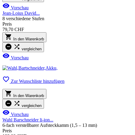

Vorschau
Jean-Loius David...
8 verschiedene Stufen
Preis
79,70 CHF

In den Warenkorb


vergleichen

Vorschau

Zur Wunschliste hinzufügen

In den Warenkorb


vergleichen

Vorschau
Wahl Barschneider li-ion...
6-fach verstellbarer Aufsteckkamm (1,5 – 13 mm)
Preis