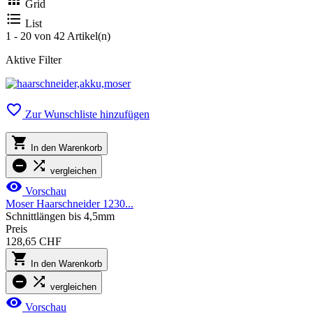
Grid

List
1 - 20 von 42 Artikel(n)
Aktive Filter

Zur Wunschliste hinzufügen

In den Warenkorb


vergleichen

Vorschau
Moser Haarschneider 1230...
Schnittlängen bis 4,5mm
Preis
128,65 CHF

In den Warenkorb


vergleichen

Vorschau