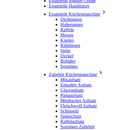
Ersatzteile Joghurt Geräte
Ersatzteile Handmixer

Ersatzteile Küchenmaschine
Dichtungen
Halterungen
Raffeln
Messer
Kneten
Rührbesen
Siebe
Deckel
Behälter
Sonstiges

Zubehör Küchenmaschine
Mixaufsatz
Entsafter Aufsatz
Glaceaufsatz
Pastaaufsatz
Minihacker Aufsatz
Fleischwolf Aufsatz
Schüsseln
Spitzschutz
Raffelaufsatz
Sonstiges Zubehör