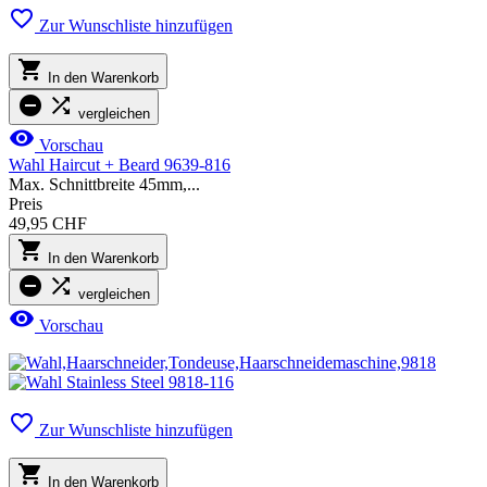

Zur Wunschliste hinzufügen

In den Warenkorb


vergleichen

Vorschau
Wahl Haircut + Beard 9639-816
Max. Schnittbreite 45mm,...
Preis
49,95 CHF

In den Warenkorb


vergleichen

Vorschau

Zur Wunschliste hinzufügen

In den Warenkorb