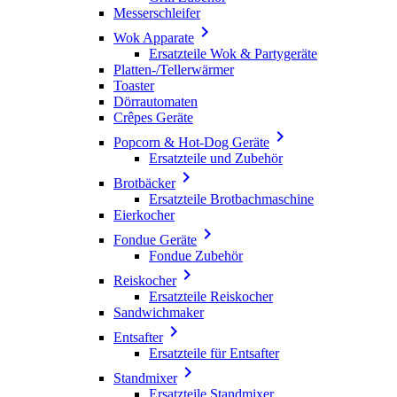
Messerschleifer

Wok Apparate
Ersatzteile Wok & Partygeräte
Platten-/Tellerwärmer
Toaster
Dörrautomaten
Crêpes Geräte

Popcorn & Hot-Dog Geräte
Ersatzteile und Zubehör

Brotbäcker
Ersatzteile Brotbachmaschine
Eierkocher

Fondue Geräte
Fondue Zubehör

Reiskocher
Ersatzteile Reiskocher
Sandwichmaker

Entsafter
Ersatzteile für Entsafter

Standmixer
Ersatzteile Standmixer