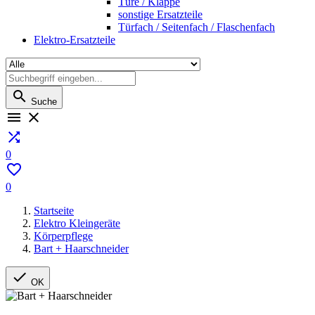
Türe / Klappe
sonstige Ersatzteile
Türfach / Seitenfach / Flaschenfach
Elektro-Ersatzteile

Suche



0

0
Startseite
Elektro Kleingeräte
Körperpflege
Bart + Haarschneider

OK