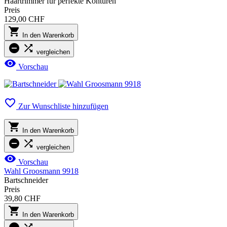
Haartrimmer für perfekte Konturen
Preis
129,00 CHF

In den Warenkorb


vergleichen

Vorschau

Zur Wunschliste hinzufügen

In den Warenkorb


vergleichen

Vorschau
Wahl Groosmann 9918
Bartschneider
Preis
39,80 CHF

In den Warenkorb