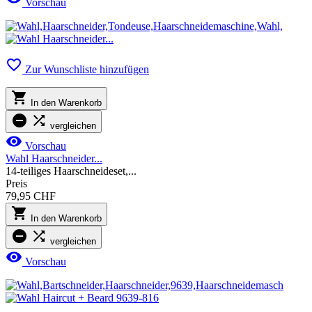
Vorschau

Zur Wunschliste hinzufügen

In den Warenkorb


vergleichen

Vorschau
Wahl Haarschneider...
14-teiliges Haarschneideset,...
Preis
79,95 CHF

In den Warenkorb


vergleichen

Vorschau