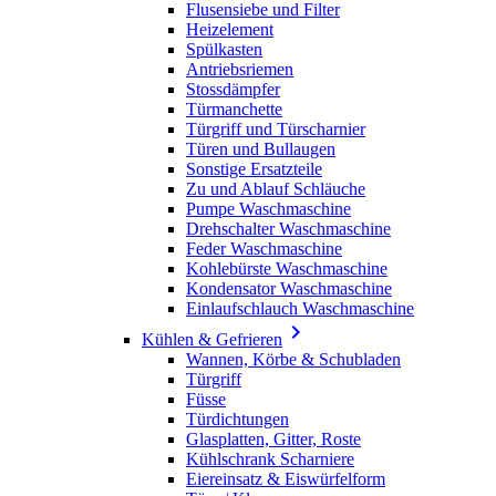
Flusensiebe und Filter
Heizelement
Spülkasten
Antriebsriemen
Stossdämpfer
Türmanchette
Türgriff und Türscharnier
Türen und Bullaugen
Sonstige Ersatzteile
Zu und Ablauf Schläuche
Pumpe Waschmaschine
Drehschalter Waschmaschine
Feder Waschmaschine
Kohlebürste Waschmaschine
Kondensator Waschmaschine
Einlaufschlauch Waschmaschine

Kühlen & Gefrieren
Wannen, Körbe & Schubladen
Türgriff
Füsse
Türdichtungen
Glasplatten, Gitter, Roste
Kühlschrank Scharniere
Eiereinsatz & Eiswürfelform