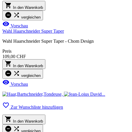

In den Warenkorb


vergleichen

Vorschau
Wahl Haarschneider Super Taper
Wahl Haarschneider Super Taper - Chom Design
Preis
109,00 CHF

In den Warenkorb


vergleichen

Vorschau

Zur Wunschliste hinzufügen

In den Warenkorb


vergleichen