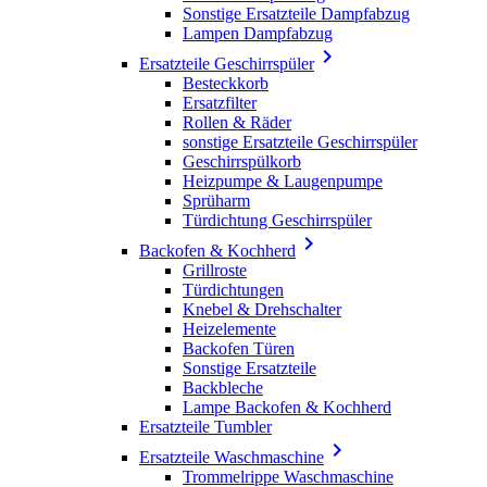
Sonstige Ersatzteile Dampfabzug
Lampen Dampfabzug

Ersatzteile Geschirrspüler
Besteckkorb
Ersatzfilter
Rollen & Räder
sonstige Ersatzteile Geschirrspüler
Geschirrspülkorb
Heizpumpe & Laugenpumpe
Sprüharm
Türdichtung Geschirrspüler

Backofen & Kochherd
Grillroste
Türdichtungen
Knebel & Drehschalter
Heizelemente
Backofen Türen
Sonstige Ersatzteile
Backbleche
Lampe Backofen & Kochherd
Ersatzteile Tumbler

Ersatzteile Waschmaschine
Trommelrippe Waschmaschine