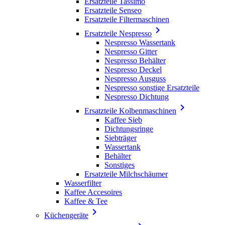
Ersatzteile Tassimo
Ersatzteile Senseo
Ersatzteile Filtermaschinen

Ersatzteile Nespresso
Nespresso Wassertank
Nespresso Gitter
Nespresso Behälter
Nespresso Deckel
Nespresso Ausguss
Nespresso sonstige Ersatzteile
Nespresso Dichtung

Ersatzteile Kolbenmaschinen
Kaffee Sieb
Dichtungsringe
Siebträger
Wassertank
Behälter
Sonstiges
Ersatzteile Milchschäumer
Wasserfilter
Kaffee Accesoires
Kaffee & Tee

Küchengeräte