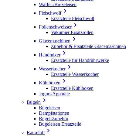
Waffel-/Brezeleisen

Fleischwolf
Ersatzteile Fleischwolf

Folienschweisser
Vakumier Ersatzrollen

Glacemaschinen
Zubehör & Ersatzteile Glacemaschinen

Handmixer
Ersatzteile für Handrührwerke

Wasserkocher
Ersatzteile Wasserkocher

Kühlboxen
Ersatzteile Kühlboxen
Jogurt-Apparate

Bügeln
Bügeleisen
Dampfstationen
Bügel-Zubehör
Bügeleisen Ersatzteile

Raumluft