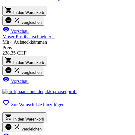

In den Warenkorb


vergleichen

Vorschau
Moser Profihaarschneider...
Mit 4 Aufsteckkämmen
Preis
238,35 CHF

In den Warenkorb


vergleichen

Vorschau

Zur Wunschliste hinzufügen

In den Warenkorb


vergleichen