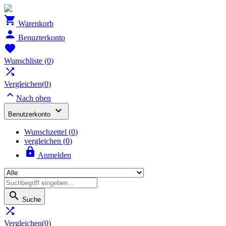

Warenkorb

Benuzterkonto

Wunschliste
(
0
)

Vergleichen(
0
)

Nach oben

Benutzerkonto
Wunschzettel
(
0
)
vergleichen (
0
)

Anmelden

Suche

Vergleichen(
0
)