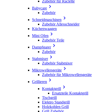
Zubehör für Raclette

Babycare
Zubehör

Schneidmaschinen
Zubehör Allesschneider
Küchenwaagen

Mini Ofen
Zubehör Teile

Dampfgarer
Zubehör

Stabmixer
Zubehör Stabmixer

Mikrowellengeräte
Zubehör für Mikrowellengeräte

Grillieren

Kontaktgrill
Ersatzteile Kontaktgrill
Tischgrill
Elektro Standgrill
Holzkohlen Grill
Grill Zubehör