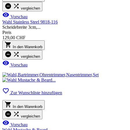


vergleichen

Vorschau
Wahl Stainless Steel 9818-116
Scheidebreite 3cm,...
Preis
129,00 CHF

In den Warenkorb


vergleichen

Vorschau

Zur Wunschliste hinzufügen

In den Warenkorb


vergleichen

Vorschau
Wahl Mustache & Beard...