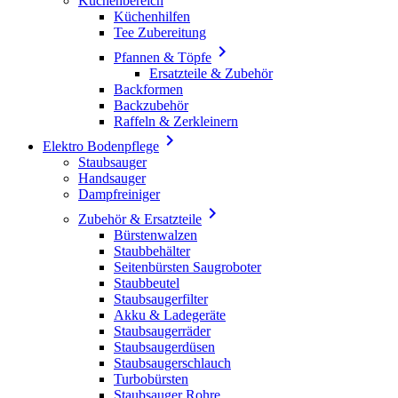
Küchenbereich
Küchenhilfen
Tee Zubereitung

Pfannen & Töpfe
Ersatzteile & Zubehör
Backformen
Backzubehör
Raffeln & Zerkleinern

Elektro Bodenpflege
Staubsauger
Handsauger
Dampfreiniger

Zubehör & Ersatzteile
Bürstenwalzen
Staubbehälter
Seitenbürsten Saugroboter
Staubbeutel
Staubsaugerfilter
Akku & Ladegeräte
Staubsaugerräder
Staubsaugerdüsen
Staubsaugerschlauch
Turbobürsten
Staubsauger Rohre