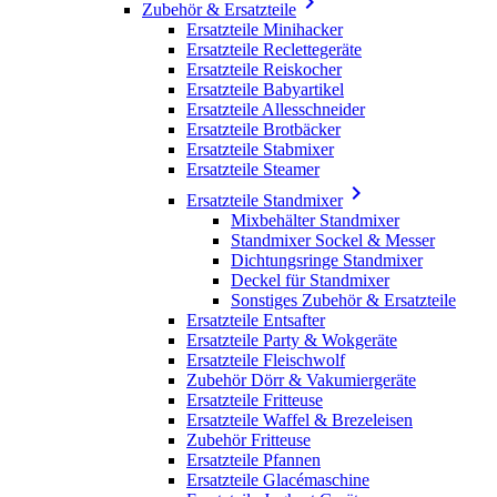

Zubehör & Ersatzteile
Ersatzteile Minihacker
Ersatzteile Reclettegeräte
Ersatzteile Reiskocher
Ersatzteile Babyartikel
Ersatzteile Allesschneider
Ersatzteile Brotbäcker
Ersatzteile Stabmixer
Ersatzteile Steamer

Ersatzteile Standmixer
Mixbehälter Standmixer
Standmixer Sockel & Messer
Dichtungsringe Standmixer
Deckel für Standmixer
Sonstiges Zubehör & Ersatzteile
Ersatzteile Entsafter
Ersatzteile Party & Wokgeräte
Ersatzteile Fleischwolf
Zubehör Dörr & Vakumiergeräte
Ersatzteile Fritteuse
Ersatzteile Waffel & Brezeleisen
Zubehör Fritteuse
Ersatzteile Pfannen
Ersatzteile Glacémaschine