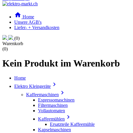

Home
Unsere AGB's
Liefer- + Versandkosten
(0)
Warenkorb
(0)
Kein Produkt im Warenkorb
Home

Elektro Kleingeräte

Kaffeemaschinen
Espressomaschinen
Filtermaschinen
Vollautomaten

Kaffeemühlen
Ersatzteile Kaffeemühle
Kapselmaschinen