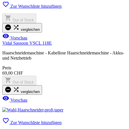

Zur Wunschliste hinzufügen

Out of Stock


vergleichen

Vorschau
Vidal Sassoon VSCL 118E
Haarschneidemaschine - Kabellose Haarschneidemaschine - Akku-
und Netzbetrieb
Preis
69,00 CHF

Out of Stock


vergleichen

Vorschau

Zur Wunschliste hinzufügen