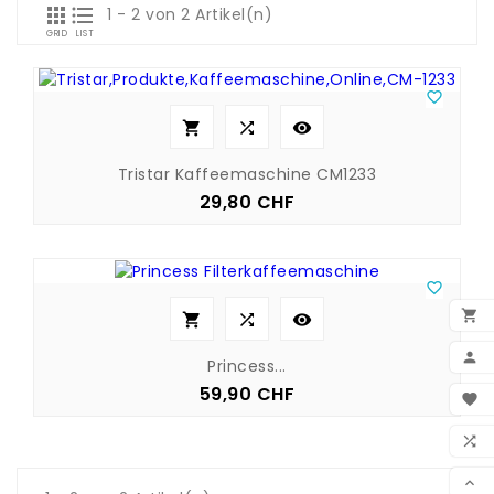


1 - 2 von 2 Artikel(n)
GRID
LIST




Tristar Kaffeemaschine CM1233
29,80 CHF
Preis






Princess...
BEN
59,90 CHF
Preis

WUN

VER
