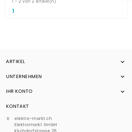
1 - 2 von 2 Artikel(n)
1
ARTIKEL

UNTERNEHMEN

IHR KONTO

KONTAKT
elektro-markt.ch

Elektromarkt GmbH
Kirchdorfstrasse 26