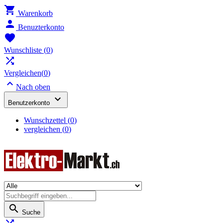

Warenkorb

Benuzterkonto

Wunschliste
(
0
)

Vergleichen(
0
)

Nach oben

Benutzerkonto
Wunschzettel
(
0
)
vergleichen (
0
)

Suche