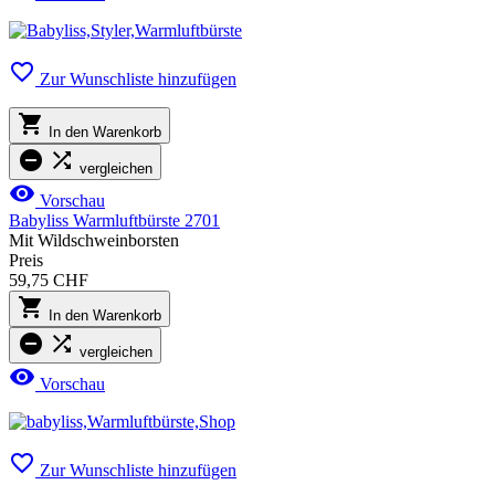

Zur Wunschliste hinzufügen

In den Warenkorb


vergleichen

Vorschau
Babyliss Warmluftbürste 2701
Mit Wildschweinborsten
Preis
59,75 CHF

In den Warenkorb


vergleichen

Vorschau

Zur Wunschliste hinzufügen