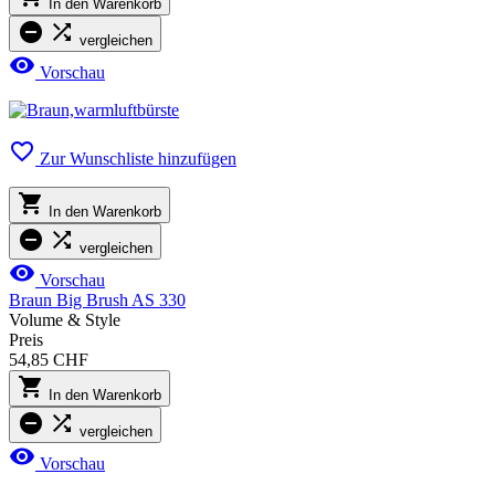
In den Warenkorb


vergleichen

Vorschau

Zur Wunschliste hinzufügen

In den Warenkorb


vergleichen

Vorschau
Braun Big Brush AS 330
Volume & Style
Preis
54,85 CHF

In den Warenkorb


vergleichen

Vorschau