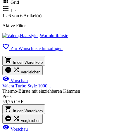

Grid

List
1 - 6 von 6 Artikel(n)
Aktive Filter

Zur Wunschliste hinzufügen

In den Warenkorb


vergleichen

Vorschau
Valera Turbo Style 1000...
Thermo-Bürste mit einziehbaren Kämmen
Preis
59,75 CHF

In den Warenkorb


vergleichen

Vorschau