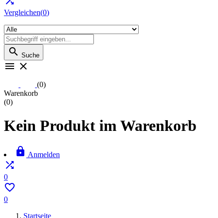

Vergleichen(
0
)

Suche


(0)
Warenkorb
(0)
Kein Produkt im Warenkorb

Anmelden

0

0
Startseite