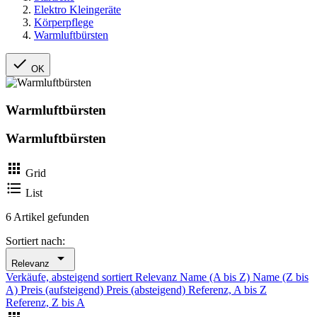
Elektro Kleingeräte
Körperpflege
Warmluftbürsten

OK
Warmluftbürsten
Warmluftbürsten

Grid

List
6 Artikel gefunden
Sortiert nach:

Relevanz
Verkäufe, absteigend sortiert
Relevanz
Name (A bis Z)
Name (Z bis
A)
Preis (aufsteigend)
Preis (absteigend)
Referenz, A bis Z
Referenz, Z bis A