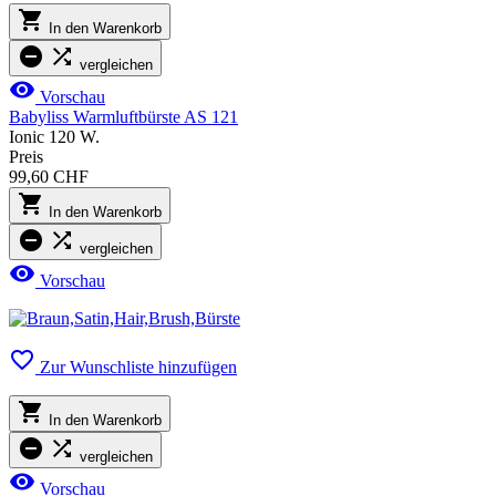

In den Warenkorb


vergleichen

Vorschau
Babyliss Warmluftbürste AS 121
Ionic 120 W.
Preis
99,60 CHF

In den Warenkorb


vergleichen

Vorschau

Zur Wunschliste hinzufügen

In den Warenkorb


vergleichen

Vorschau