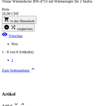
Tristar Wärmedecke BW-4753 mit Wärmeregler für 2 Stufen
Preis
26,90 CHF

In den Warenkorb


vergleichen

Vorschau
Neu
1 - 8 von 8 Artikel(n)
1

Zum Seitenanfang
Artikel


Artikel