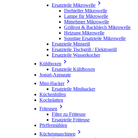

Ersatzteile Mikrowelle
Drehteller Mikrowelle
Lampe für Mikrowelle
Mitnehmer Mikrowelle
Grillrost & Backblech Mikrowelle
Heizung Mikrowelle
Sonstige Ersatzteile Mikrowelle
Ersatzteile Minigrill
Ersatzteile Tischgrill / Elektrogrill
Ersatzteile Wasserkocher

Kühlboxen
Ersatzteile Kühlboxen
Jogurt-Apparate

Mini-Hacker
Ersatzteile Minihacker
Küchenhilfen
Kochplatten

Friteusen
Filter zu Fritteuse
Ersatzteile Fritteuse
Pfeffermühlen

Küchenmaschinen