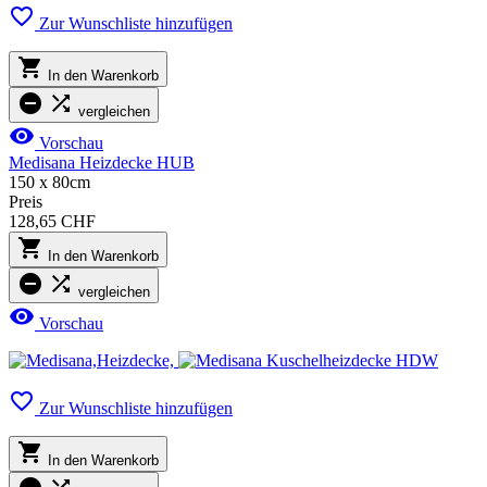

Zur Wunschliste hinzufügen

In den Warenkorb


vergleichen

Vorschau
Medisana Heizdecke HUB
150 x 80cm
Preis
128,65 CHF

In den Warenkorb


vergleichen

Vorschau

Zur Wunschliste hinzufügen

In den Warenkorb