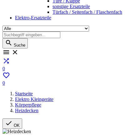
Türe / Klappe
sonstige Ersatzteile
Türfach / Seitenfach / Flaschenfach
Elektro-Ersatzteile

Suche



0

0
Startseite
Elektro Kleingeräte
Körperpflege
Heizdecken

OK