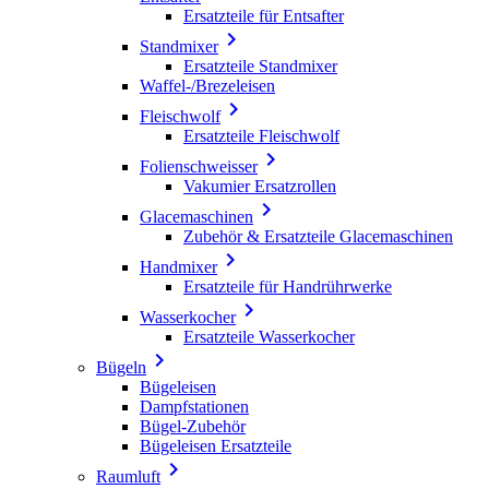
Ersatzteile für Entsafter

Standmixer
Ersatzteile Standmixer
Waffel-/Brezeleisen

Fleischwolf
Ersatzteile Fleischwolf

Folienschweisser
Vakumier Ersatzrollen

Glacemaschinen
Zubehör & Ersatzteile Glacemaschinen

Handmixer
Ersatzteile für Handrührwerke

Wasserkocher
Ersatzteile Wasserkocher

Bügeln
Bügeleisen
Dampfstationen
Bügel-Zubehör
Bügeleisen Ersatzteile

Raumluft