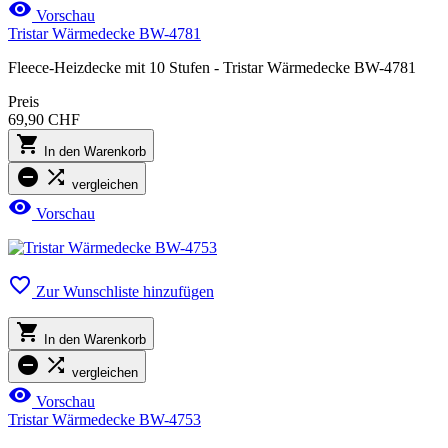

Vorschau
Tristar Wärmedecke BW-4781
Fleece-Heizdecke mit 10 Stufen - Tristar Wärmedecke BW-4781
Preis
69,90 CHF

In den Warenkorb


vergleichen

Vorschau

Zur Wunschliste hinzufügen

In den Warenkorb


vergleichen

Vorschau
Tristar Wärmedecke BW-4753