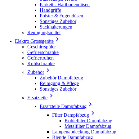
Parkett - Hartbodendüsen
Handgriffe
Polster & Fugendüsen
Sonstiges Zubehör
Sackhalterungen
Reinigungsmittel

Elektro Grossgeräte
Geschirrspüler
Gefrierschränke
Gefriertruhen
Kühlschränke

Zubehör
Zubehör Dampfabzug
Reinigung & Pflege
Sonstiges Zubehör

Ersatzteile

Ersatzteile Dampfabzug

Filter Dampfabzug
Kohlefilter Dampfabzug
Metalfilter Dampfabzug
Lampenabdeckung Dampfabzug
Blende Dampfabzug