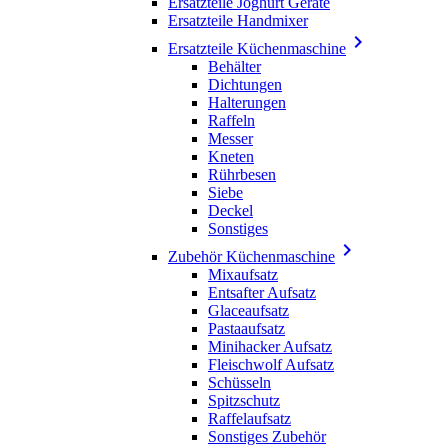
Ersatzteile Joghurt Geräte
Ersatzteile Handmixer

Ersatzteile Küchenmaschine
Behälter
Dichtungen
Halterungen
Raffeln
Messer
Kneten
Rührbesen
Siebe
Deckel
Sonstiges

Zubehör Küchenmaschine
Mixaufsatz
Entsafter Aufsatz
Glaceaufsatz
Pastaaufsatz
Minihacker Aufsatz
Fleischwolf Aufsatz
Schüsseln
Spitzschutz
Raffelaufsatz
Sonstiges Zubehör