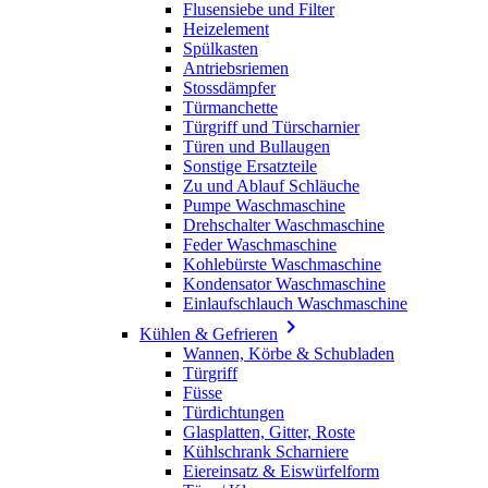
Flusensiebe und Filter
Heizelement
Spülkasten
Antriebsriemen
Stossdämpfer
Türmanchette
Türgriff und Türscharnier
Türen und Bullaugen
Sonstige Ersatzteile
Zu und Ablauf Schläuche
Pumpe Waschmaschine
Drehschalter Waschmaschine
Feder Waschmaschine
Kohlebürste Waschmaschine
Kondensator Waschmaschine
Einlaufschlauch Waschmaschine

Kühlen & Gefrieren
Wannen, Körbe & Schubladen
Türgriff
Füsse
Türdichtungen
Glasplatten, Gitter, Roste
Kühlschrank Scharniere
Eiereinsatz & Eiswürfelform