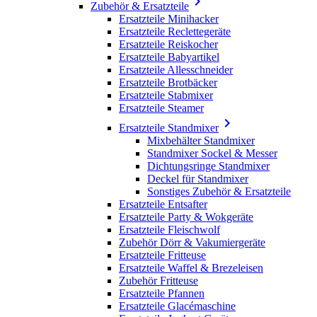

Zubehör & Ersatzteile
Ersatzteile Minihacker
Ersatzteile Reclettegeräte
Ersatzteile Reiskocher
Ersatzteile Babyartikel
Ersatzteile Allesschneider
Ersatzteile Brotbäcker
Ersatzteile Stabmixer
Ersatzteile Steamer

Ersatzteile Standmixer
Mixbehälter Standmixer
Standmixer Sockel & Messer
Dichtungsringe Standmixer
Deckel für Standmixer
Sonstiges Zubehör & Ersatzteile
Ersatzteile Entsafter
Ersatzteile Party & Wokgeräte
Ersatzteile Fleischwolf
Zubehör Dörr & Vakumiergeräte
Ersatzteile Fritteuse
Ersatzteile Waffel & Brezeleisen
Zubehör Fritteuse
Ersatzteile Pfannen
Ersatzteile Glacémaschine