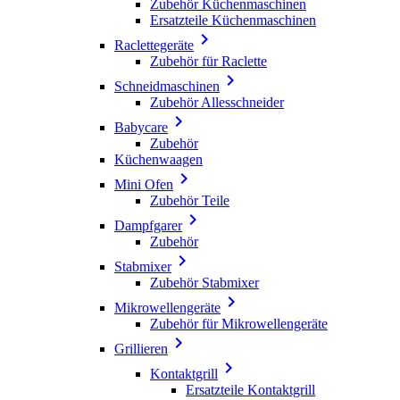
Zubehör Küchenmaschinen
Ersatzteile Küchenmaschinen

Raclettegeräte
Zubehör für Raclette

Schneidmaschinen
Zubehör Allesschneider

Babycare
Zubehör
Küchenwaagen

Mini Ofen
Zubehör Teile

Dampfgarer
Zubehör

Stabmixer
Zubehör Stabmixer

Mikrowellengeräte
Zubehör für Mikrowellengeräte

Grillieren

Kontaktgrill
Ersatzteile Kontaktgrill