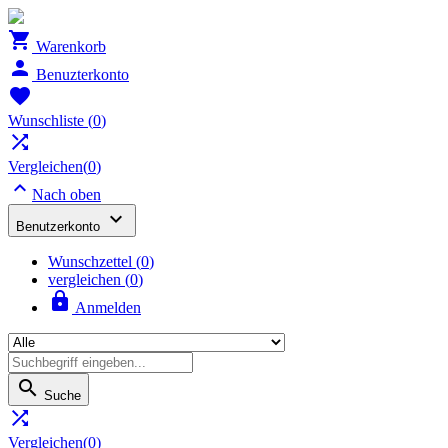

Warenkorb

Benuzterkonto

Wunschliste
(
0
)

Vergleichen(
0
)

Nach oben

Benutzerkonto
Wunschzettel
(
0
)
vergleichen (
0
)

Anmelden

Suche

Vergleichen(
0
)