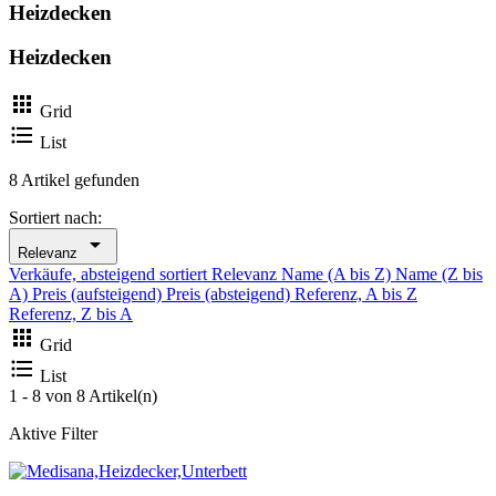
Heizdecken
Heizdecken

Grid

List
8 Artikel gefunden
Sortiert nach:

Relevanz
Verkäufe, absteigend sortiert
Relevanz
Name (A bis Z)
Name (Z bis
A)
Preis (aufsteigend)
Preis (absteigend)
Referenz, A bis Z
Referenz, Z bis A

Grid

List
1 - 8 von 8 Artikel(n)
Aktive Filter