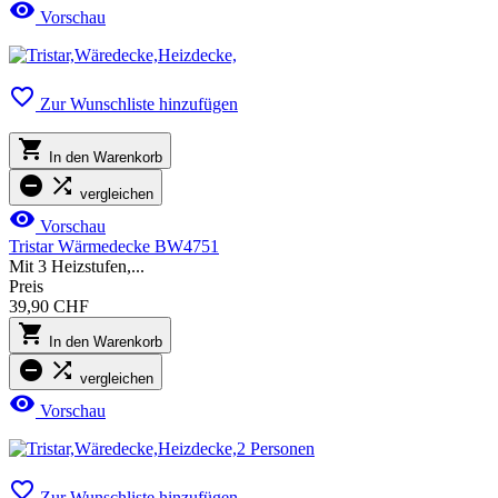

Vorschau

Zur Wunschliste hinzufügen

In den Warenkorb


vergleichen

Vorschau
Tristar Wärmedecke BW4751
Mit 3 Heizstufen,...
Preis
39,90 CHF

In den Warenkorb


vergleichen

Vorschau

Zur Wunschliste hinzufügen