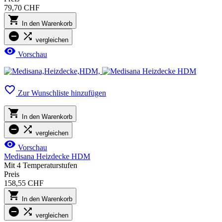
79,70 CHF

In den Warenkorb


vergleichen

Vorschau

Zur Wunschliste hinzufügen

In den Warenkorb


vergleichen

Vorschau
Medisana Heizdecke HDM
Mit 4 Temperaturstufen
Preis
158,55 CHF

In den Warenkorb


vergleichen