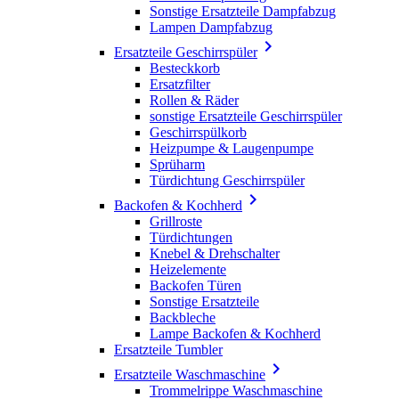
Sonstige Ersatzteile Dampfabzug
Lampen Dampfabzug

Ersatzteile Geschirrspüler
Besteckkorb
Ersatzfilter
Rollen & Räder
sonstige Ersatzteile Geschirrspüler
Geschirrspülkorb
Heizpumpe & Laugenpumpe
Sprüharm
Türdichtung Geschirrspüler

Backofen & Kochherd
Grillroste
Türdichtungen
Knebel & Drehschalter
Heizelemente
Backofen Türen
Sonstige Ersatzteile
Backbleche
Lampe Backofen & Kochherd
Ersatzteile Tumbler

Ersatzteile Waschmaschine
Trommelrippe Waschmaschine