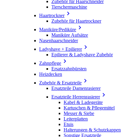
Zubehör für Haarschneider
Tierschermaschine

Haartrockner
Zubehör für Haartrockner

Maniküre/Pediküre
Maniküre Aufsätze
Nasenhaarschneider

Ladyshave + Epilierer
Epilierer & Ladyshave Zubehör

Zahnpflege
Ersatzzahnbürsten
Heizdecken

Zubehör & Ersatzteile
Ersatzteile Damenrasierer

Ersatzteile Herrenrasierer
Kabel & Ladegeräte
Kartuschen & Pflegemittel
Messer & Siebe
Leiterplatten
Etuis
Halterungen & Schutzkappen
Sonstige Ersatzteile