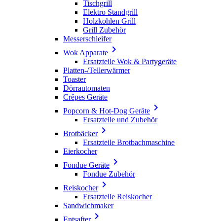
Tischgrill
Elektro Standgrill
Holzkohlen Grill
Grill Zubehör
Messerschleifer

Wok Apparate
Ersatzteile Wok & Partygeräte
Platten-/Tellerwärmer
Toaster
Dörrautomaten
Crêpes Geräte

Popcorn & Hot-Dog Geräte
Ersatzteile und Zubehör

Brotbäcker
Ersatzteile Brotbachmaschine
Eierkocher

Fondue Geräte
Fondue Zubehör

Reiskocher
Ersatzteile Reiskocher
Sandwichmaker

Entsafter