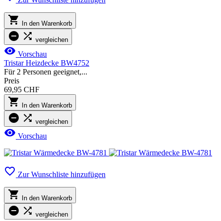

In den Warenkorb


vergleichen

Vorschau
Tristar Heizdecke BW4752
Für 2 Personen geeignet,...
Preis
69,95 CHF

In den Warenkorb


vergleichen

Vorschau

Zur Wunschliste hinzufügen

In den Warenkorb


vergleichen