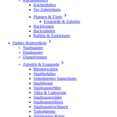
Küchenbereich
Küchenhilfen
Tee Zubereitung

Pfannen & Töpfe
Ersatzteile & Zubehör
Backformen
Backzubehör
Raffeln & Zerkleinern

Elektro Bodenpflege
Staubsauger
Handsauger
Dampfreiniger

Zubehör & Ersatzteile
Bürstenwalzen
Staubbehälter
Seitenbürsten Saugroboter
Staubbeutel
Staubsaugerfilter
Akku & Ladegeräte
Staubsaugerräder
Staubsaugerdüsen
Staubsaugerschlauch
Turbobürsten
Staubsauger Rohre