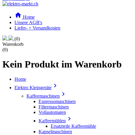

Home
Unsere AGB's
Liefer- + Versandkosten
(0)
Warenkorb
(0)
Kein Produkt im Warenkorb
Home

Elektro Kleingeräte

Kaffeemaschinen
Espressomaschinen
Filtermaschinen
Vollautomaten

Kaffeemühlen
Ersatzteile Kaffeemühle
Kapselmaschinen