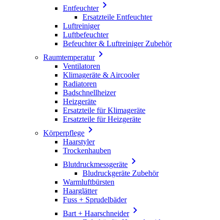

Entfeuchter
Ersatzteile Entfeuchter
Luftreiniger
Luftbefeuchter
Befeuchter & Luftreiniger Zubehör

Raumtemperatur
Ventilatoren
Klimageräte & Aircooler
Radiatoren
Badschnellheizer
Heizgeräte
Ersatzteile für Klimageräte
Ersatzteile für Heizgeräte

Körperpflege
Haarstyler
Trockenhauben

Blutdruckmessgeräte
Bludruckgeräte Zubehör
Warmluftbürsten
Haarglätter
Fuss + Sprudelbäder

Bart + Haarschneider