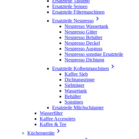
Ersatzteile Tassimo
Ersatzteile Senseo
Ersatzteile Filtermaschinen

Ersatzteile Nespresso
Nespresso Wassertank
Nespresso Gitter
Nespresso Behälter
Nespresso Deckel
Nespresso Ausguss
Nespresso sonstige Ersatzteile
Nespresso Dichtung

Ersatzteile Kolbenmaschinen
Kaffee Sieb
Dichtungsringe
Siebträger
Wassertank
Behälter
Sonstiges
Ersatzteile Milchschäumer
Wasserfilter
Kaffee Accesoires
Kaffee & Tee

Küchengeräte