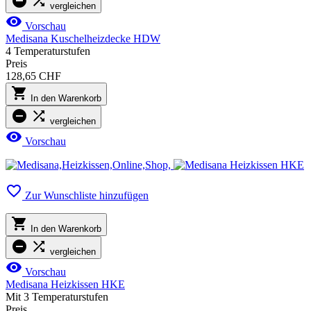


vergleichen

Vorschau
Medisana Kuschelheizdecke HDW
4 Temperaturstufen
Preis
128,65 CHF

In den Warenkorb


vergleichen

Vorschau

Zur Wunschliste hinzufügen

In den Warenkorb


vergleichen

Vorschau
Medisana Heizkissen HKE
Mit 3 Temperaturstufen
Preis