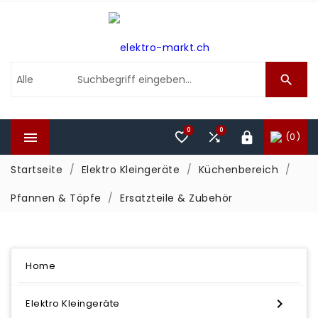

0
0



(0)

Startseite
Elektro Kleingeräte
Küchenbereich
Pfannen & Töpfe
Ersatzteile & Zubehör
Home

Elektro Kleingeräte