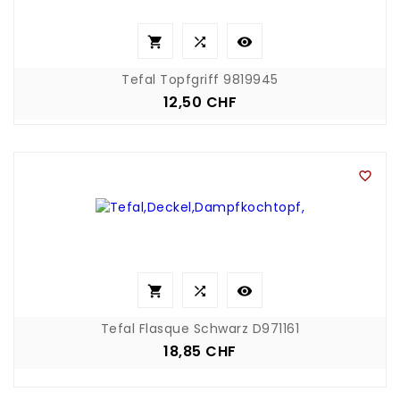



Tefal Topfgriff 9819945
12,50 CHF
Preis




Tefal Flasque Schwarz D971161
18,85 CHF
Preis