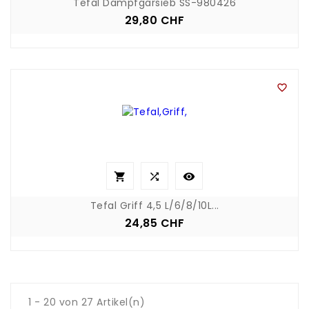
Tefal Dampfgarsieb SS-980426
29,80 CHF
Preis




Tefal Griff 4,5 L/6/8/10L...
24,85 CHF
Preis
1 - 20 von 27 Artikel(n)