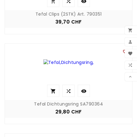



Tefal Clips (2STK) Art. 790351
39,70 CHF
Preis


BEN


WUN

VER




Tefal Dichtungsring SA790364
29,80 CHF
Preis