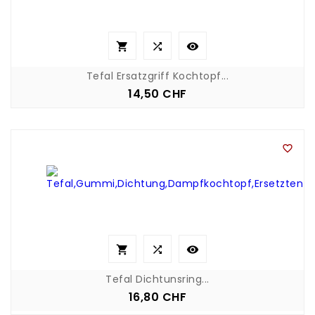



Tefal Ersatzgriff Kochtopf...
14,50 CHF
Preis




Tefal Dichtunsring...
16,80 CHF
Preis