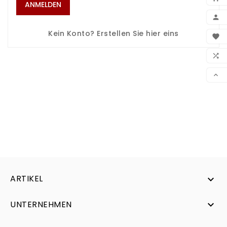
ANMELDEN

BEN
Kein Konto? Erstellen Sie hier eins

WUN

VER

ARTIKEL

UNTERNEHMEN
