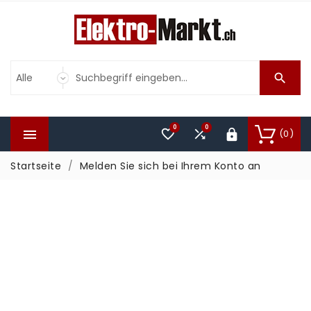

0
0



(0)

Startseite
Melden Sie sich bei Ihrem Konto an