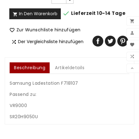

Lieferzeit 10-14 Tage
In Den Warenkorb


Zur Wunschliste hinzufügen


Der Vergleichsliste hinzufügen
BEN


WUN

VER
Beschreibung
Artikeldetails

Samsung Ladestation F718107
Passend zu:
VR9000
SR20H9050U