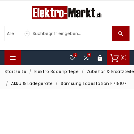

0
0



(0)

Startseite
Elektro Bodenpflege
Zubehör & Ersatzteile
Akku & Ladegeräte
Samsung Ladestation F718107