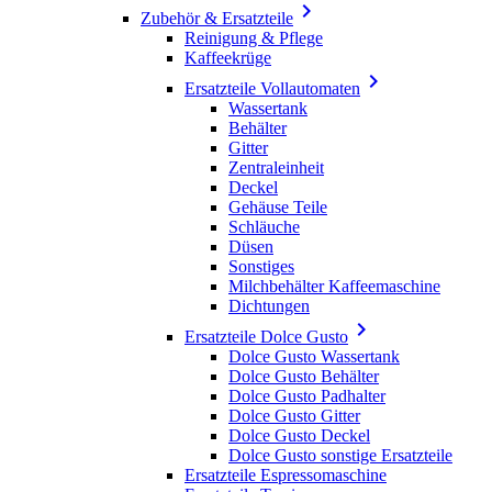

Zubehör & Ersatzteile
Reinigung & Pflege
Kaffeekrüge

Ersatzteile Vollautomaten
Wassertank
Behälter
Gitter
Zentraleinheit
Deckel
Gehäuse Teile
Schläuche
Düsen
Sonstiges
Milchbehälter Kaffeemaschine
Dichtungen

Ersatzteile Dolce Gusto
Dolce Gusto Wassertank
Dolce Gusto Behälter
Dolce Gusto Padhalter
Dolce Gusto Gitter
Dolce Gusto Deckel
Dolce Gusto sonstige Ersatzteile
Ersatzteile Espressomaschine