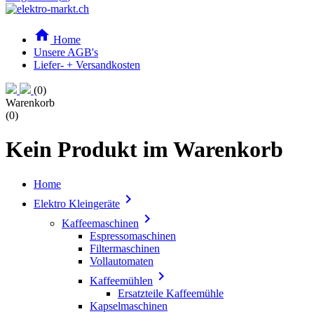

Home
Unsere AGB's
Liefer- + Versandkosten
(0)
Warenkorb
(0)
Kein Produkt im Warenkorb
Home

Elektro Kleingeräte

Kaffeemaschinen
Espressomaschinen
Filtermaschinen
Vollautomaten

Kaffeemühlen
Ersatzteile Kaffeemühle
Kapselmaschinen