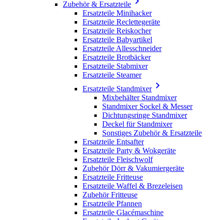

Zubehör & Ersatzteile
Ersatzteile Minihacker
Ersatzteile Reclettegeräte
Ersatzteile Reiskocher
Ersatzteile Babyartikel
Ersatzteile Allesschneider
Ersatzteile Brotbäcker
Ersatzteile Stabmixer
Ersatzteile Steamer

Ersatzteile Standmixer
Mixbehälter Standmixer
Standmixer Sockel & Messer
Dichtungsringe Standmixer
Deckel für Standmixer
Sonstiges Zubehör & Ersatzteile
Ersatzteile Entsafter
Ersatzteile Party & Wokgeräte
Ersatzteile Fleischwolf
Zubehör Dörr & Vakumiergeräte
Ersatzteile Fritteuse
Ersatzteile Waffel & Brezeleisen
Zubehör Fritteuse
Ersatzteile Pfannen
Ersatzteile Glacémaschine