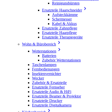
Reinigunsbürsten

Ersatzteile Haarschneider
Aufsteckkämme
Schermesser
Kabel & Akkus
Ersatzteile Zahnpflege
Ersatzteile Haarpflege
Ersatzteile Therapiegeräte

Wohn & Bürobereich

Wetterstationen
Batterien
Zubehör Wetterstationen
Taschenlampen
Fernbedienungen
Insektenvernichter
Wecker
Zubehör & Ersatzteile
Ersatzteile Fernseher
Ersatzteile Audio & HiFi
Ersatzteile Beamer & Projektor
Ersatzteile Drucker
Ersatzteile Digitalkamera
