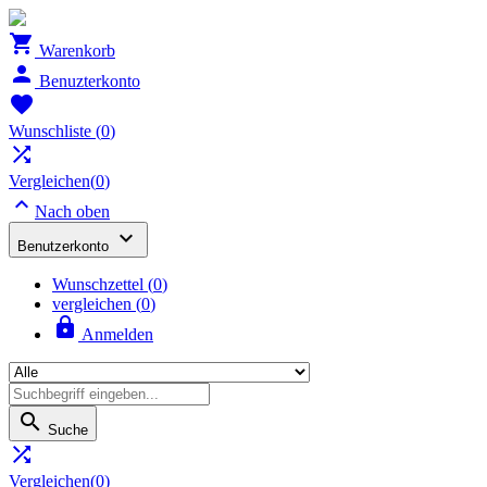

Warenkorb

Benuzterkonto

Wunschliste
(
0
)

Vergleichen(
0
)

Nach oben

Benutzerkonto
Wunschzettel
(
0
)
vergleichen (
0
)

Anmelden

Suche

Vergleichen(
0
)