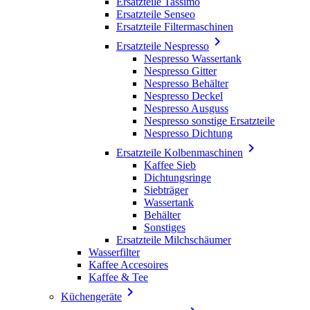
Ersatzteile Tassimo
Ersatzteile Senseo
Ersatzteile Filtermaschinen

Ersatzteile Nespresso
Nespresso Wassertank
Nespresso Gitter
Nespresso Behälter
Nespresso Deckel
Nespresso Ausguss
Nespresso sonstige Ersatzteile
Nespresso Dichtung

Ersatzteile Kolbenmaschinen
Kaffee Sieb
Dichtungsringe
Siebträger
Wassertank
Behälter
Sonstiges
Ersatzteile Milchschäumer
Wasserfilter
Kaffee Accesoires
Kaffee & Tee

Küchengeräte