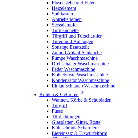
Flusensiebe und Filter
Heizelement
Spülkasten
Antriebsriemen
Stossdämpfer
Türmanchette
Türgriff und Türscharnier
Türen und Bullaugen
Sonstige Ersatzteile
Zu und Ablauf Schläuche
Pumpe Waschmaschine
Drehschalter Waschmaschine
Feder Waschmaschine
Kohlebürste Waschmaschine
Kondensator Waschmaschine
Einlaufschlauch Waschmaschine

Kühlen & Gefrieren
Wannen, Körbe & Schubladen
Türgriff
Füsse
Türdichtungen
Glasplatten, Gitter, Roste
Kühlschrank Scharniere
Eiereinsatz & Eiswürfelform