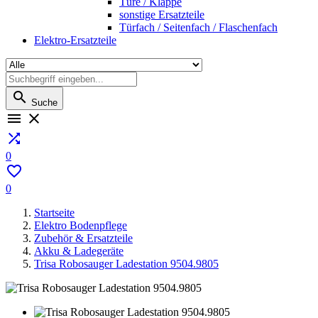
Türe / Klappe
sonstige Ersatzteile
Türfach / Seitenfach / Flaschenfach
Elektro-Ersatzteile

Suche



0

0
Startseite
Elektro Bodenpflege
Zubehör & Ersatzteile
Akku & Ladegeräte
Trisa Robosauger Ladestation 9504.9805