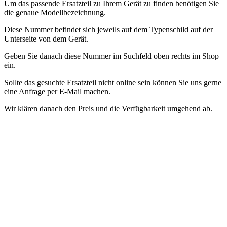
Um das passende Ersatzteil zu Ihrem Gerät zu finden benötigen Sie
die genaue Modellbezeichnung.
Diese Nummer befindet sich jeweils auf dem Typenschild auf der
Unterseite von dem Gerät.
Geben Sie danach diese Nummer im Suchfeld oben rechts im Shop
ein.
Sollte das gesuchte Ersatzteil nicht online sein können Sie uns gerne
eine Anfrage per E-Mail machen.
Wir klären danach den Preis und die Verfügbarkeit umgehend ab.
.
Ladestation Ladegerät Basisstation
Trisa Zubehör und Ersatzteile Robotersauger
Wir führen bei uns im Shop Ersatzteile für die Saugroboter von
Trisa.
Um das passende Ersatzteil zu Ihrem Gerät zu finden benötigen Sie
die genaue Modellbezeichnung.