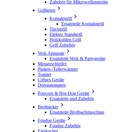
Zubehör für Mikrowellengeräte

Grillieren

Kontaktgrill
Ersatzteile Kontaktgrill
Tischgrill
Elektro Standgrill
Holzkohlen Grill
Grill Zubehör

Wok Apparate
Ersatzteile Wok & Partygeräte
Messerschleifer
Platten-/Tellerwärmer
Toaster
Crêpes Geräte
Dörrautomaten

Popcorn & Hot-Dog Geräte
Ersatzteile und Zubehör

Brotbäcker
Ersatzteile Brotbachmaschine

Fondue Geräte
Fondue Zubehör
Eierkocher