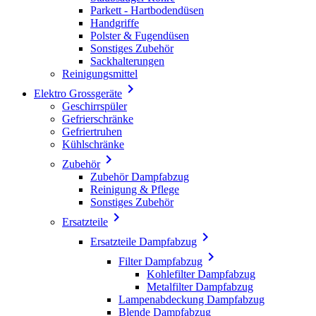
Parkett - Hartbodendüsen
Handgriffe
Polster & Fugendüsen
Sonstiges Zubehör
Sackhalterungen
Reinigungsmittel

Elektro Grossgeräte
Geschirrspüler
Gefrierschränke
Gefriertruhen
Kühlschränke

Zubehör
Zubehör Dampfabzug
Reinigung & Pflege
Sonstiges Zubehör

Ersatzteile

Ersatzteile Dampfabzug

Filter Dampfabzug
Kohlefilter Dampfabzug
Metalfilter Dampfabzug
Lampenabdeckung Dampfabzug
Blende Dampfabzug