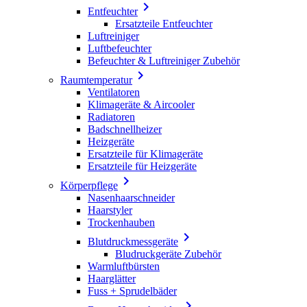

Entfeuchter
Ersatzteile Entfeuchter
Luftreiniger
Luftbefeuchter
Befeuchter & Luftreiniger Zubehör

Raumtemperatur
Ventilatoren
Klimageräte & Aircooler
Radiatoren
Badschnellheizer
Heizgeräte
Ersatzteile für Klimageräte
Ersatzteile für Heizgeräte

Körperpflege
Nasenhaarschneider
Haarstyler
Trockenhauben

Blutdruckmessgeräte
Bludruckgeräte Zubehör
Warmluftbürsten
Haarglätter
Fuss + Sprudelbäder
