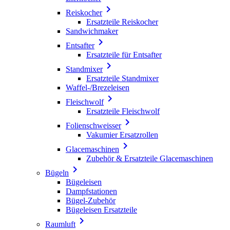

Reiskocher
Ersatzteile Reiskocher
Sandwichmaker

Entsafter
Ersatzteile für Entsafter

Standmixer
Ersatzteile Standmixer
Waffel-/Brezeleisen

Fleischwolf
Ersatzteile Fleischwolf

Folienschweisser
Vakumier Ersatzrollen

Glacemaschinen
Zubehör & Ersatzteile Glacemaschinen

Bügeln
Bügeleisen
Dampfstationen
Bügel-Zubehör
Bügeleisen Ersatzteile

Raumluft