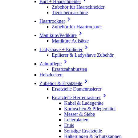
Bart + Haarschneider
Zubehör für Haarschneider
Tierschermaschine

Haartrockner
Zubehör für Haartrockner

Maniküre/Pediküre
Maniküre Aufsätze

Ladyshave + Epilierer
Epilierer & Ladyshave Zubehör

Zahnpflege
Ersatzzahnbürsten
Heizdecken

Zubehör & Ersatzteile
Ersatzteile Damenrasierer

Ersatzteile Herrenrasierer
Kabel & Ladegeräte
Kartuschen & Pflegemittel
Messer & Siebe
Leiterplatten
Etuis
Sonstige Ersatzteile
Halterungen & Schutzkappen