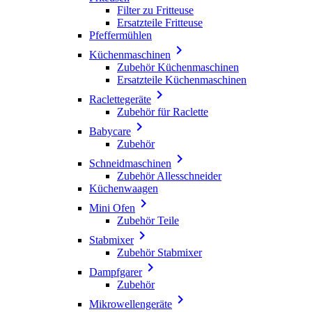
Filter zu Fritteuse
Ersatzteile Fritteuse
Pfeffermühlen

Küchenmaschinen
Zubehör Küchenmaschinen
Ersatzteile Küchenmaschinen

Raclettegeräte
Zubehör für Raclette

Babycare
Zubehör

Schneidmaschinen
Zubehör Allesschneider
Küchenwaagen

Mini Ofen
Zubehör Teile

Stabmixer
Zubehör Stabmixer

Dampfgarer
Zubehör

Mikrowellengeräte