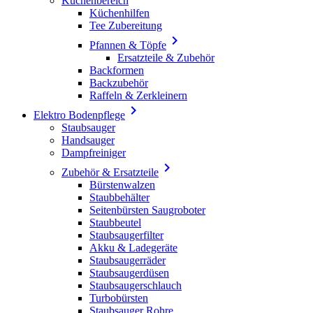
Küchenbereich
Küchenhilfen
Tee Zubereitung

Pfannen & Töpfe
Ersatzteile & Zubehör
Backformen
Backzubehör
Raffeln & Zerkleinern

Elektro Bodenpflege
Staubsauger
Handsauger
Dampfreiniger

Zubehör & Ersatzteile
Bürstenwalzen
Staubbehälter
Seitenbürsten Saugroboter
Staubbeutel
Staubsaugerfilter
Akku & Ladegeräte
Staubsaugerräder
Staubsaugerdüsen
Staubsaugerschlauch
Turbobürsten
Staubsauger Rohre