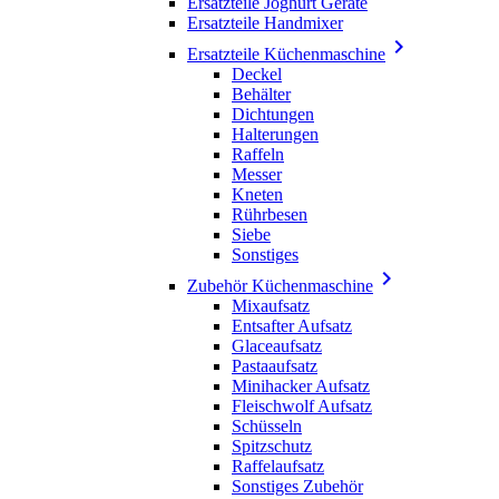
Ersatzteile Joghurt Geräte
Ersatzteile Handmixer

Ersatzteile Küchenmaschine
Deckel
Behälter
Dichtungen
Halterungen
Raffeln
Messer
Kneten
Rührbesen
Siebe
Sonstiges

Zubehör Küchenmaschine
Mixaufsatz
Entsafter Aufsatz
Glaceaufsatz
Pastaaufsatz
Minihacker Aufsatz
Fleischwolf Aufsatz
Schüsseln
Spitzschutz
Raffelaufsatz
Sonstiges Zubehör