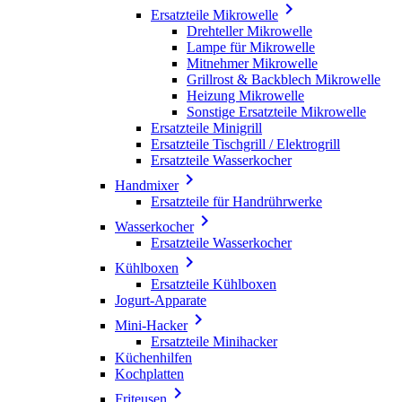

Ersatzteile Mikrowelle
Drehteller Mikrowelle
Lampe für Mikrowelle
Mitnehmer Mikrowelle
Grillrost & Backblech Mikrowelle
Heizung Mikrowelle
Sonstige Ersatzteile Mikrowelle
Ersatzteile Minigrill
Ersatzteile Tischgrill / Elektrogrill
Ersatzteile Wasserkocher

Handmixer
Ersatzteile für Handrührwerke

Wasserkocher
Ersatzteile Wasserkocher

Kühlboxen
Ersatzteile Kühlboxen
Jogurt-Apparate

Mini-Hacker
Ersatzteile Minihacker
Küchenhilfen
Kochplatten

Friteusen