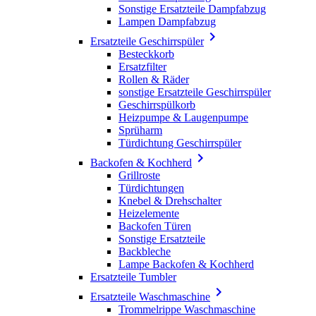
Sonstige Ersatzteile Dampfabzug
Lampen Dampfabzug

Ersatzteile Geschirrspüler
Besteckkorb
Ersatzfilter
Rollen & Räder
sonstige Ersatzteile Geschirrspüler
Geschirrspülkorb
Heizpumpe & Laugenpumpe
Sprüharm
Türdichtung Geschirrspüler

Backofen & Kochherd
Grillroste
Türdichtungen
Knebel & Drehschalter
Heizelemente
Backofen Türen
Sonstige Ersatzteile
Backbleche
Lampe Backofen & Kochherd
Ersatzteile Tumbler

Ersatzteile Waschmaschine
Trommelrippe Waschmaschine