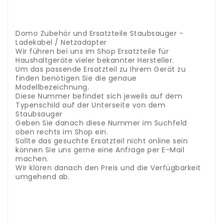
.
.
.
Domo Zubehör und Ersatzteile Staubsauger -
Ladekabel / Netzadapter
Wir führen bei uns im Shop Ersatzteile für
Haushaltgeräte vieler bekannter Hersteller.
Um das passende Ersatzteil zu Ihrem Gerät zu
finden benötigen Sie die genaue
Modellbezeichnung.
Diese Nummer befindet sich jeweils auf dem
Typenschild auf der Unterseite von dem
Staubsauger
Geben Sie danach diese Nummer im Suchfeld
oben rechts im Shop ein.
Sollte das gesuchte Ersatzteil nicht online sein
können Sie uns gerne eine Anfrage per E-Mail
machen.
Wir klären danach den Preis und die Verfügbarkeit
umgehend ab.
Accessori e ricambi Dyson bigodini Airwrap
.
Nel
nostro negozio abbiamo pezzi di ricambio per
elettrodomestici di molti rinomati produttori.
Per
trovare il pezzo di ricambio giusto per il tuo
dispositivo, hai bisogno del nome esatto del