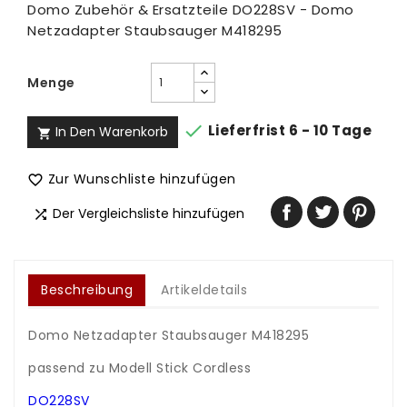
Domo Zubehör & Ersatzteile DO228SV - Domo
Netzadapter Staubsauger M418295
Menge

Lieferfrist 6 - 10 Tage
In Den Warenkorb

Zur Wunschliste hinzufügen

Der Vergleichsliste hinzufügen

Beschreibung
Artikeldetails
Domo Netzadapter Staubsauger M418295
.
passend zu Modell Stick Cordless
.
DO228SV