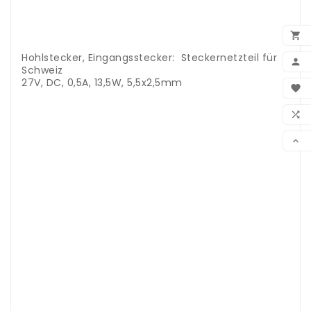
.
.
.

.
Hohlstecker, Eingangsstecker: Steckernetzteil für

Schweiz
BEN
27V, DC, 0,5A, 13,5W, 5,5x2,5mm

.
.
WUN

.
.
VER

.
.
.
.
.
.
.
.
.
.
.
.
.
.