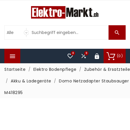

0
0



(0)

Startseite
Elektro Bodenpflege
Zubehör & Ersatzteile
Akku & Ladegeräte
Domo Netzadapter Staubsauger
M418295