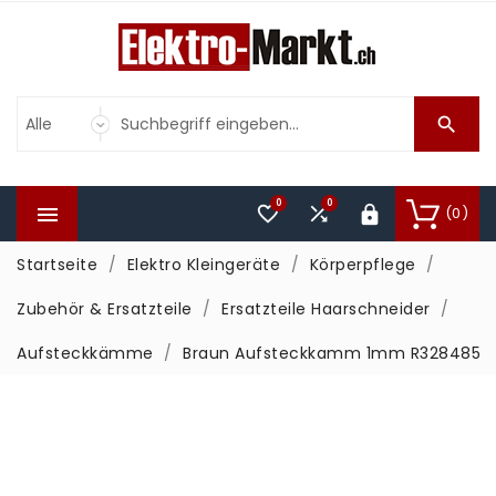

0
0



(0)

Startseite
Elektro Kleingeräte
Körperpflege
Zubehör & Ersatzteile
Ersatzteile Haarschneider
Aufsteckkämme
Braun Aufsteckkamm 1mm R328485