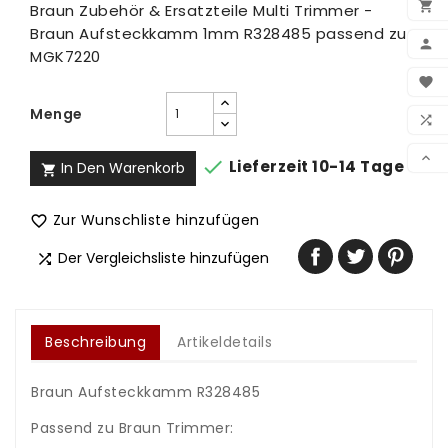

Braun Zubehör & Ersatzteile Multi Trimmer -
Braun Aufsteckkamm 1mm R328485 passend zu

MGK7220
BEN

WUN
Menge

VER


Lieferzeit 10-14 Tage
In Den Warenkorb

Zur Wunschliste hinzufügen

Der Vergleichsliste hinzufügen

Beschreibung
Artikeldetails
Braun Aufsteckkamm R328485
Passend zu Braun Trimmer: