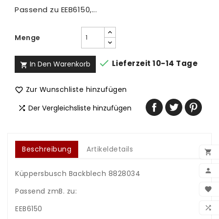
Passend zu EEB6150,...
Menge

Lieferzeit 10-14 Tage
In Den Warenkorb

Zur Wunschliste hinzufügen

Der Vergleichsliste hinzufügen

Beschreibung
Artikeldetails


Küppersbusch Backblech 8828034
BEN

Passend zmB. zu:
WUN

EEB6150