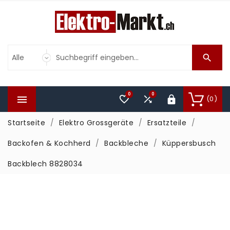

0
0



(0)

Startseite
Elektro Grossgeräte
Ersatzteile
Backofen & Kochherd
Backbleche
Küppersbusch
Backblech 8828034