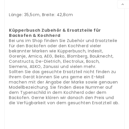
VER

Länge: 35,5cm, Breite: 42,8cm
.
..
Küpperbusch Zubehör & Ersatzteile für
Backofen & Kochherd
Bei uns im Shop finden Sie Zubehör und Ersatzteile
für den Backofen oder den Kochherd vieler
bekannter Marken wie Küpperbusch, Indesit,
Gorenje, Amica, AEG, Beko, Blomberg, Bauknecht,
Constructa, De-Dietrich, Electrolux, Bosch,
Siemens, ASKO, Zanussi und vielen mehr.
Sollten Sie das gesuchte Ersatzteil nicht finden zu
Ihrem Gerät können Sie uns gerne ein E-Mail
machen mit der Angabe der Marke sowie genauen
Modellbezeichung. Sie finden diese Nummer auf
dem Typenschild in dem Kochherd oder dem
Backofen. Gerne klären wir danach den Preis und
die Verfügbarkeit von dem gesuchten Ersatzteil ab.
Kategorie
Zubehör & Ersatzteile für Backofen &
Kochherd