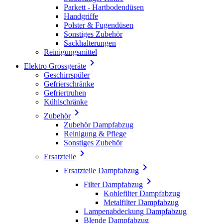
Parkett - Hartbodendüsen
Handgriffe
Polster & Fugendüsen
Sonstiges Zubehör
Sackhalterungen
Reinigungsmittel

Elektro Grossgeräte
Geschirrspüler
Gefrierschränke
Gefriertruhen
Kühlschränke

Zubehör
Zubehör Dampfabzug
Reinigung & Pflege
Sonstiges Zubehör

Ersatzteile

Ersatzteile Dampfabzug

Filter Dampfabzug
Kohlefilter Dampfabzug
Metalfilter Dampfabzug
Lampenabdeckung Dampfabzug
Blende Dampfabzug