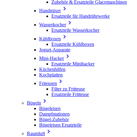
Zubehör & Ersatzteile Glacemaschinen

Handmixer
Ersatzteile für Handrührwerke

Wasserkocher
Ersatzteile Wasserkocher

Kühlboxen
Ersatzteile Kühlboxen
Jogurt-Apparate

Mini-Hacker
Ersatzteile Minihacker
Küchenhilfen
Kochplatten

Friteusen
Filter zu Fritteuse
Ersatzteile Fritteuse

Bügeln
Bügeleisen
Dampfstationen
Bügel-Zubehör
Bügeleisen Ersatzteile

Raumluft