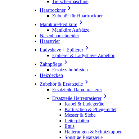
Tierschermaschine

Haartrockner
Zubehör für Haartrockner

Maniküre/Pediküre
Maniküre Aufsätze
Nasenhaarschneider
Haarstyler

Ladyshave + Epilierer
Epilierer & Ladyshave Zubehör

Zahnpflege
Ersatzzahnbürsten
Heizdecken

Zubehör & Ersatzteile
Ersatzteile Damenrasierer

Ersatzteile Herrenrasierer
Kabel & Ladegeräte
Kartuschen & Pflegemittel
Messer & Siebe
Leiterplatten
Etuis
Halterungen & Schutzkappen
Sonstige Ersatzteile