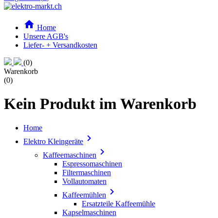

Home
Unsere AGB's
Liefer- + Versandkosten
(0)
Warenkorb
(0)
Kein Produkt im Warenkorb
Home

Elektro Kleingeräte

Kaffeemaschinen
Espressomaschinen
Filtermaschinen
Vollautomaten

Kaffeemühlen
Ersatzteile Kaffeemühle
Kapselmaschinen