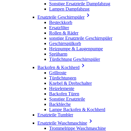
Sonstige Ersatzteile Dampfabzug
Lampen Dampfabzug

Ersatzteile Geschirrspüler
Besteckkorb
Ersatzfilter
Rollen & Räder
sonstige Ersatzteile Geschirrspüler
Geschirrspülkorb
Heizpumpe & Laugenpumpe
Sprüharm
Türdichtung Geschirrspüler

Backofen & Kochherd
Grillroste
Türdichtungen
Knebel & Drehschalter
Heizelemente
Backofen Türen
Sonstige Ersatzteile
Backbleche
Lampe Backofen & Kochherd
Ersatzteile Tumbler

Ersatzteile Waschmaschine
Trommelrippe Waschmaschine