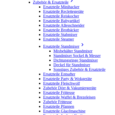

Zubehör & Ersatzteile
Ersatzteile Minihacker
Ersatzteile Reclettegeräte
Ersatzteile Reiskocher
Ersatzteile Babyartikel
Ersatzteile Allesschneider
Ersatzteile Brotbäcker
Ersatzteile Stabmixer
Ersatzteile Steamer

Ersatzteile Standmixer
Mixbehälter Standmixer
Standmixer Sockel & Messer
Dichtungsringe Standmixer
Deckel für Standmixer
Sonstiges Zubehör & Ersatzteile
Ersatzteile Entsafter
Ersatzteile Party & Wokgeräte
Ersatzteile Fleischwolf
Zubehör Dörr & Vakumiergeräte
Ersatzteile Fritteuse
Ersatzteile Waffel & Brezeleisen
Zubehör Fritteuse
Ersatzteile Pfannen
Ersatzteile Glacémaschine