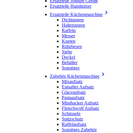
Ersatzteile Joghurt Geräte
Ersatzteile Handmixer

Ersatzteile Küchenmaschine
Dichtungen
Halterungen
Raffeln
Messer
Kneten
Rührbesen
Siebe
Deckel
Behälter
Sonstiges

Zubehör Küchenmaschine
Mixaufsatz
Entsafter Aufsatz
Glaceaufsatz
Pastaaufsatz
Minihacker Aufsatz
Fleischwolf Aufsatz
Schüsseln
Spitzschutz
Raffelaufsatz
Sonstiges Zubehör