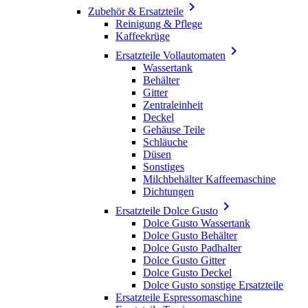

Zubehör & Ersatzteile
Reinigung & Pflege
Kaffeekrüge

Ersatzteile Vollautomaten
Wassertank
Behälter
Gitter
Zentraleinheit
Deckel
Gehäuse Teile
Schläuche
Düsen
Sonstiges
Milchbehälter Kaffeemaschine
Dichtungen

Ersatzteile Dolce Gusto
Dolce Gusto Wassertank
Dolce Gusto Behälter
Dolce Gusto Padhalter
Dolce Gusto Gitter
Dolce Gusto Deckel
Dolce Gusto sonstige Ersatzteile
Ersatzteile Espressomaschine