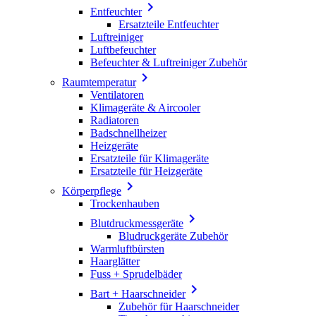

Entfeuchter
Ersatzteile Entfeuchter
Luftreiniger
Luftbefeuchter
Befeuchter & Luftreiniger Zubehör

Raumtemperatur
Ventilatoren
Klimageräte & Aircooler
Radiatoren
Badschnellheizer
Heizgeräte
Ersatzteile für Klimageräte
Ersatzteile für Heizgeräte

Körperpflege
Trockenhauben

Blutdruckmessgeräte
Bludruckgeräte Zubehör
Warmluftbürsten
Haarglätter
Fuss + Sprudelbäder

Bart + Haarschneider
Zubehör für Haarschneider