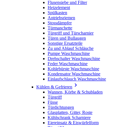
Flusensiebe und Filter
Heizelement
Spülkasten
Antriebsriemen
Stossdämpfer
Türmanchette
Türgriff und Türscharnier
Türen und Bullaugen
Sonstige Ersatzteile
Zu und Ablauf Schläuche
Pumpe Waschmaschine
Drehschalter Waschmaschine
Feder Waschmaschine
Kohlebürste Waschmaschine
Kondensator Waschmaschine
Einlaufschlauch Waschmaschine

Kühlen & Gefrieren
Wannen, Körbe & Schubladen
Türgriff
Füsse
Türdichtungen
Glasplatten, Gitter, Roste
Kühlschrank Scharniere
Eiereinsatz & Eiswürfelform