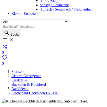
Türe / Klappe
sonstige Ersatzteile
Türfach / Seitenfach / Flaschenfach
Elektro-Ersatzteile

Suche



0

0
Startseite
Elektro Grossgeräte
Ersatzteile
Backofen & Kochherd
Backbleche
Kitchenaid Backblech F519019