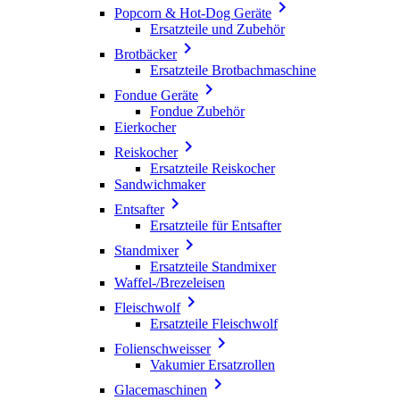

Popcorn & Hot-Dog Geräte
Ersatzteile und Zubehör

Brotbäcker
Ersatzteile Brotbachmaschine

Fondue Geräte
Fondue Zubehör
Eierkocher

Reiskocher
Ersatzteile Reiskocher
Sandwichmaker

Entsafter
Ersatzteile für Entsafter

Standmixer
Ersatzteile Standmixer
Waffel-/Brezeleisen

Fleischwolf
Ersatzteile Fleischwolf

Folienschweisser
Vakumier Ersatzrollen

Glacemaschinen