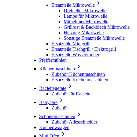

Ersatzteile Mikrowelle
Drehteller Mikrowelle
Lampe für Mikrowelle
Mitnehmer Mikrowelle
Grillrost & Backblech Mikrowelle
Heizung Mikrowelle
Sonstige Ersatzteile Mikrowelle
Ersatzteile Minigrill
Ersatzteile Tischgrill / Elektrogrill
Ersatzteile Wasserkocher
Pfeffermühlen

Küchenmaschinen
Zubehör Küchenmaschinen
Ersatzteile Küchenmaschinen

Raclettegeräte
Zubehör für Raclette

Babycare
Zubehör

Schneidmaschinen
Zubehör Allesschneider
Küchenwaagen

Mini Ofen