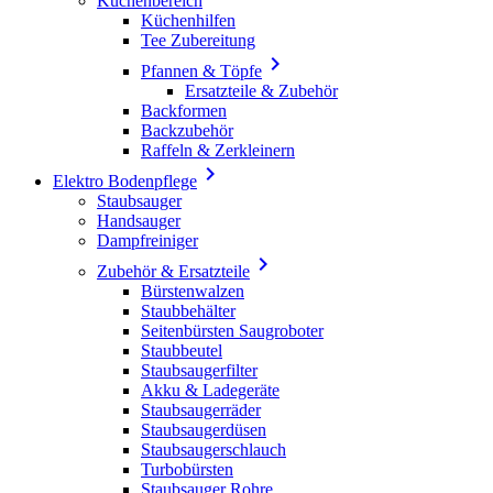
Küchenbereich
Küchenhilfen
Tee Zubereitung

Pfannen & Töpfe
Ersatzteile & Zubehör
Backformen
Backzubehör
Raffeln & Zerkleinern

Elektro Bodenpflege
Staubsauger
Handsauger
Dampfreiniger

Zubehör & Ersatzteile
Bürstenwalzen
Staubbehälter
Seitenbürsten Saugroboter
Staubbeutel
Staubsaugerfilter
Akku & Ladegeräte
Staubsaugerräder
Staubsaugerdüsen
Staubsaugerschlauch
Turbobürsten
Staubsauger Rohre