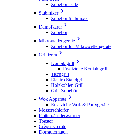
Zubehör Teile

Stabmixer
Zubehör Stabmixer

Dampfgarer
Zubehör

Mikrowellengeräte
Zubehör für Mikrowellengeräte

Grillieren

Kontaktgrill
Ersatzteile Kontaktgrill
Tischgrill
Elektro Standgrill
Holzkohlen Grill
Grill Zubehör

Wok Apparate
Ersatzteile Wok & Partygeräte
Messerschleifer
Platten-/Tellerwärmer
Toaster
Crêpes Geräte
Dörrautomaten