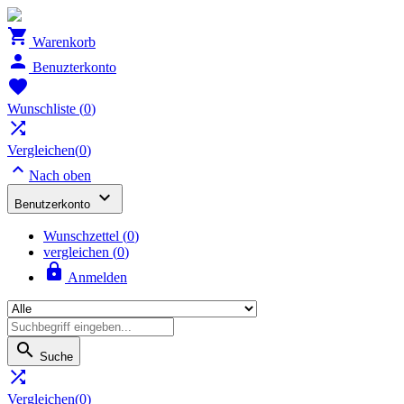

Warenkorb

Benuzterkonto

Wunschliste
(
0
)

Vergleichen(
0
)

Nach oben

Benutzerkonto
Wunschzettel
(
0
)
vergleichen (
0
)

Anmelden

Suche

Vergleichen(
0
)