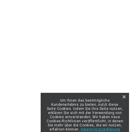
KONTAKT
elektro-markt.ch

Elektromarkt GmbH
Kirchdorfstrasse 26
3629 Jaberg
Schweiz
031 / 761 30 74 - Aktuell

Betriebsferien - Bestellungen &
Mails werden normal bearbeitet
- Ersatzteil Anfragen bitte per
Mail und wenn möglich mit
einem Bild von dem Typenschild
Um Ihnen das bestmögliche
an:
Kundenerlebnis zu bieten, nutzt diese
Seite Cookies. Indem Sie Ihre Seite nutzen,
info@elektro-markt.ch

erklären Sie sich mit der Verwendung von
Cookies einverstanden. Wir haben neue
Cookies-Richtlinien veröffentlicht, in denen
Sie mehr über die Cookies, die wir nutzen,

erfahren können.
Datenschutzerklärung