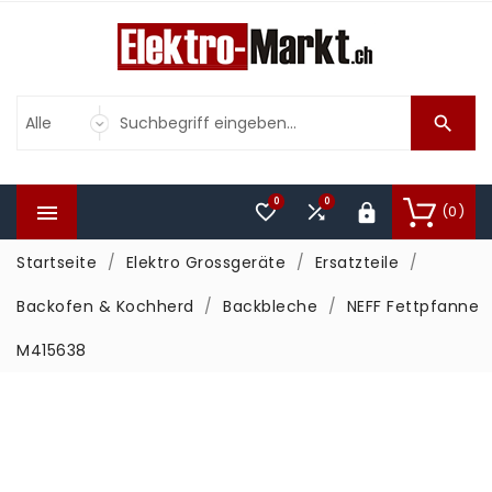

0
0



(0)

Startseite
Elektro Grossgeräte
Ersatzteile
Backofen & Kochherd
Backbleche
NEFF Fettpfanne
M415638