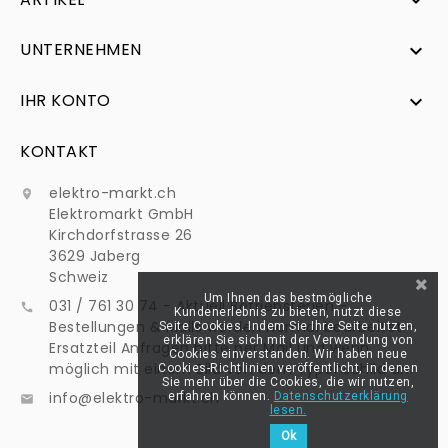

UNTERNEHMEN

IHR KONTO

KONTAKT
elektro-markt.ch

Elektromarkt GmbH
Kirchdorfstrasse 26
3629 Jaberg
Schweiz
Um Ihnen das bestmögliche
031 / 761 30 74 - Aktuell Betriebsferien -

Kundenerlebnis zu bieten, nutzt diese
Bestellungen & Mails werden normal bearbeitet -
Seite Cookies. Indem Sie Ihre Seite nutzen,
erklären Sie sich mit der Verwendung von
Ersatzteil Anfragen bitte per Mail und wenn
Cookies einverstanden. Wir haben neue
möglich mit einem Bild von dem Typenschild an:
Cookies-Richtlinien veröffentlicht, in denen
Sie mehr über die Cookies, die wir nutzen,
info@elektro-markt.ch
erfahren können.
Datenschutzerklärung

lesen.
Ok