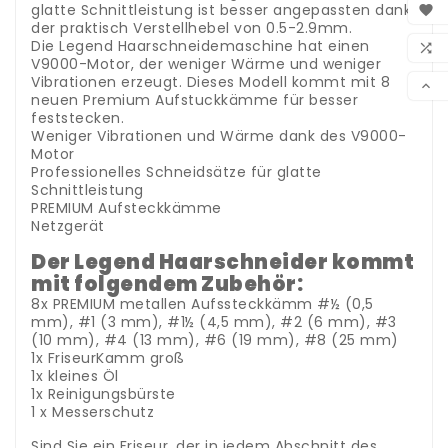
glatte Schnittleistung ist besser angepassten dank

der praktisch Verstellhebel von 0.5-2.9mm.
WUN
Die Legend Haarschneidemaschine hat einen

V9000-Motor, der weniger Wärme und weniger
VER
Vibrationen erzeugt. Dieses Modell kommt mit 8

neuen Premium Aufstuckkämme für besser
feststecken.
Weniger Vibrationen und Wärme dank des V9000-
Motor
Professionelles Schneidsätze für glatte
Schnittleistung
PREMIUM Aufsteckkämme
Netzgerät
Der Legend Haarschneider kommt
mit folgendem Zubehör:
8x PREMIUM metallen Aufssteckkämm #½ (0,5
mm), #1 (3 mm), #1½ (4,5 mm), #2 (6 mm), #3
(10 mm), #4 (13 mm), #6 (19 mm), #8 (25 mm)
1x FriseurKamm groß
1x kleines Öl
1x Reinigungsbürste
1 x Messerschutz
Sind Sie ein Friseur, der in jedem Abschnitt des