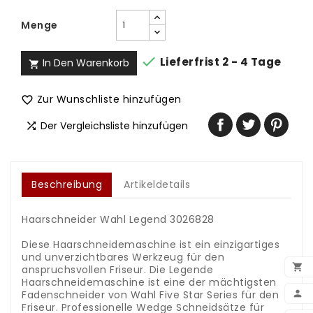
Menge

Lieferfrist 2 - 4 Tage
In Den Warenkorb

Zur Wunschliste hinzufügen

Der Vergleichsliste hinzufügen

Beschreibung
Artikeldetails
Haarschneider Wahl Legend 3026828
.
Diese Haarschneidemaschine ist ein einzigartiges
und unverzichtbares Werkzeug für den

anspruchsvollen Friseur. Die Legende
Haarschneidemaschine ist eine der mächtigsten
Fadenschneider von Wahl Five Star Series für den

Friseur. Professionelle Wedge Schneidsätze für
BEN