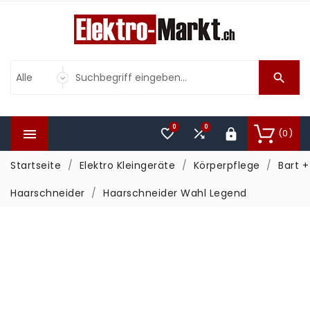

0
0



(0)

Startseite
Elektro Kleingeräte
Körperpflege
Bart +
Haarschneider
Haarschneider Wahl Legend