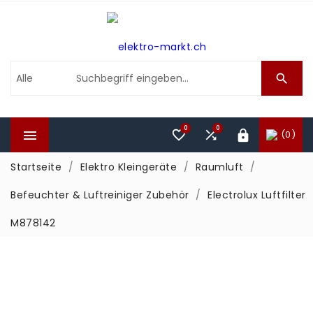

0
0



(0)

Startseite
Elektro Kleingeräte
Raumluft
Befeuchter & Luftreiniger Zubehör
Electrolux Luftfilter
M878142