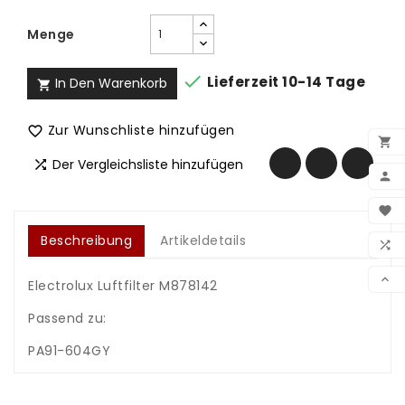
Menge

Lieferzeit 10-14 Tage
In Den Warenkorb

Zur Wunschliste hinzufügen


Der Vergleichsliste hinzufügen


BEN

WUN
Beschreibung
Artikeldetails

VER

Electrolux Luftfilter M878142
Passend zu:
PA91-604GY