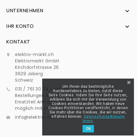
UNTERNEHMEN

IHR KONTO

KONTAKT
elektro-markt.ch

Elektromarkt GmbH
Kirchdorfstrasse 26
3629 Jaberg
Schweiz
Um Ihnen das bestmögliche
031 / 761 30 74 - Aktuell Betriebsferien -

Kundenerlebnis zu bieten, nutzt diese
Bestellungen & Mails werden normal bearbeitet -
Seite Cookies. Indem Sie Ihre Seite nutzen,
erklären Sie sich mit der Verwendung von
Ersatzteil Anfragen bitte per Mail und wenn
Cookies einverstanden. Wir haben neue
möglich mit einem Bild von dem Typenschild an:
Cookies-Richtlinien veröffentlicht, in denen
Sie mehr über die Cookies, die wir nutzen,
info@elektro-markt.ch
erfahren können.
Datenschutzerklärung

lesen.
Ok