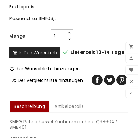
Bruttopreis
Passend zu SMF03,..
Menge


Lieferzeit 10-14 Tage
In Den Warenkorb


BEN
Zur Wunschliste hinzufügen


WUN
Der Vergleichsliste hinzufügen


VER

Beschreibung
Artikeldetails
SMEG Rührschüssel Küchenmaschine Q386047
SMB401