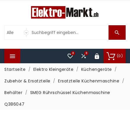

0
0



(0)

Startseite
Elektro Kleingeräte
Küchengeräte
Zubehör & Ersatzteile
Ersatzteile Küchenmaschine
Behälter
SMEG Rührschüssel Küchenmaschine
Q386047