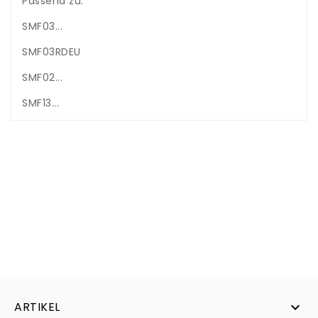
Passend zu:
SMF03...
SMF03RDEU
SMF02...
SMF13...
ARTIKEL
