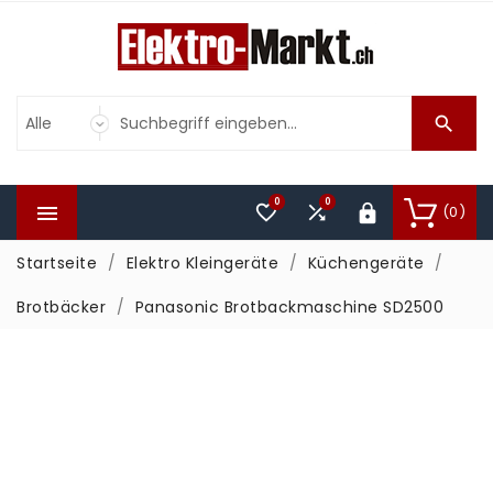

0
0



(0)

Startseite
Elektro Kleingeräte
Küchengeräte
Brotbäcker
Panasonic Brotbackmaschine SD2500