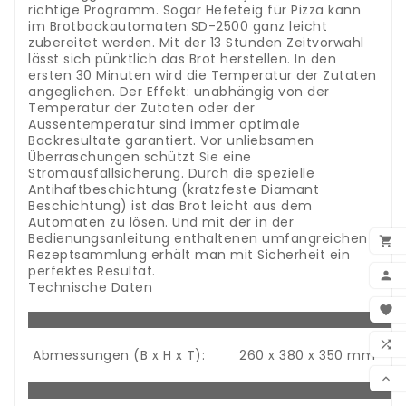
richtige Programm. Sogar Hefeteig für Pizza kann
im Brotbackautomaten SD-2500 ganz leicht
zubereitet werden. Mit der 13 Stunden Zeitvorwahl
lässt sich pünktlich das Brot herstellen. In den
ersten 30 Minuten wird die Temperatur der Zutaten
angeglichen. Der Effekt: unabhängig von der
Temperatur der Zutaten oder der
Aussentemperatur sind immer optimale
Backresultate garantiert. Vor unliebsamen
Überraschungen schützt Sie eine
Stromausfallsicherung. Durch die spezielle
Antihaftbeschichtung (kratzfeste Diamant
Beschichtung) ist das Brot leicht aus dem
Automaten zu lösen. Und mit der in der
Bedienungsanleitung enthaltenen umfangreichen

Rezeptsammlung erhält man mit Sicherheit ein
perfektes Resultat.

Technische Daten
BEN

WUN

Abmessungen (B x H x T):
260 x 380 x 350 mm
VER
