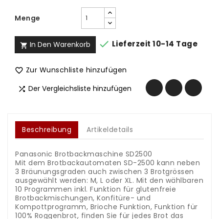
Menge

Lieferzeit 10-14 Tage
In Den Warenkorb

Zur Wunschliste hinzufügen

Der Vergleichsliste hinzufügen

Beschreibung
Artikeldetails
Panasonic Brotbackmaschine SD2500
Mit dem Brotbackautomaten SD-2500 kann neben
3 Bräunungsgraden auch zwischen 3 Brotgrössen
ausgewählt werden: M, L oder XL. Mit den wählbaren
10 Programmen inkl. Funktion für glutenfreie
Brotbackmischungen, Konfitüre- und
Kompottprogramm, Brioche Funktion, Funktion für
100% Roggenbrot, finden Sie für jedes Brot das