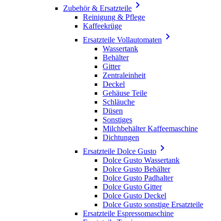

Zubehör & Ersatzteile
Reinigung & Pflege
Kaffeekrüge

Ersatzteile Vollautomaten
Wassertank
Behälter
Gitter
Zentraleinheit
Deckel
Gehäuse Teile
Schläuche
Düsen
Sonstiges
Milchbehälter Kaffeemaschine
Dichtungen

Ersatzteile Dolce Gusto
Dolce Gusto Wassertank
Dolce Gusto Behälter
Dolce Gusto Padhalter
Dolce Gusto Gitter
Dolce Gusto Deckel
Dolce Gusto sonstige Ersatzteile
Ersatzteile Espressomaschine