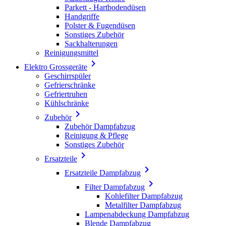
Parkett - Hartbodendüsen
Handgriffe
Polster & Fugendüsen
Sonstiges Zubehör
Sackhalterungen
Reinigungsmittel

Elektro Grossgeräte
Geschirrspüler
Gefrierschränke
Gefriertruhen
Kühlschränke

Zubehör
Zubehör Dampfabzug
Reinigung & Pflege
Sonstiges Zubehör

Ersatzteile

Ersatzteile Dampfabzug

Filter Dampfabzug
Kohlefilter Dampfabzug
Metalfilter Dampfabzug
Lampenabdeckung Dampfabzug
Blende Dampfabzug