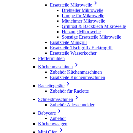

Ersatzteile Mikrowelle
Drehteller Mikrowelle
Lampe für Mikrowelle
Mitnehmer Mikrowelle
Grillrost & Backblech Mikrowelle
Heizung Mikrowelle
Sonstige Ersatzteile Mikrowelle
Ersatzteile Minigrill
Ersatzteile Tischgrill / Elektrogrill
Ersatzteile Wasserkocher
Pfeffermühlen

Küchenmaschinen
Zubehör Küchenmaschinen
Ersatzteile Küchenmaschinen

Raclettegeräte
Zubehör für Raclette

Schneidmaschinen
Zubehör Allesschneider

Babycare
Zubehör
Küchenwaagen

Mini Ofen