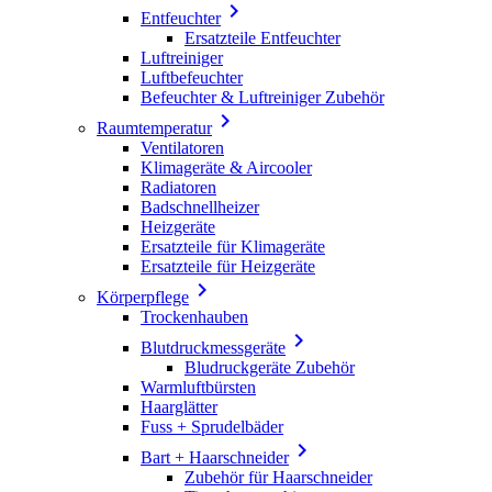

Entfeuchter
Ersatzteile Entfeuchter
Luftreiniger
Luftbefeuchter
Befeuchter & Luftreiniger Zubehör

Raumtemperatur
Ventilatoren
Klimageräte & Aircooler
Radiatoren
Badschnellheizer
Heizgeräte
Ersatzteile für Klimageräte
Ersatzteile für Heizgeräte

Körperpflege
Trockenhauben

Blutdruckmessgeräte
Bludruckgeräte Zubehör
Warmluftbürsten
Haarglätter
Fuss + Sprudelbäder

Bart + Haarschneider
Zubehör für Haarschneider