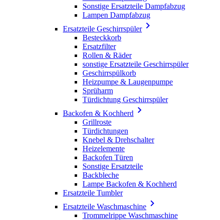
Sonstige Ersatzteile Dampfabzug
Lampen Dampfabzug

Ersatzteile Geschirrspüler
Besteckkorb
Ersatzfilter
Rollen & Räder
sonstige Ersatzteile Geschirrspüler
Geschirrspülkorb
Heizpumpe & Laugenpumpe
Sprüharm
Türdichtung Geschirrspüler

Backofen & Kochherd
Grillroste
Türdichtungen
Knebel & Drehschalter
Heizelemente
Backofen Türen
Sonstige Ersatzteile
Backbleche
Lampe Backofen & Kochherd
Ersatzteile Tumbler

Ersatzteile Waschmaschine
Trommelrippe Waschmaschine