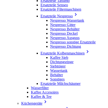
Ersatzteile Tassimo
Ersatzteile Senseo
Ersatzteile Filtermaschinen

Ersatzteile Nespresso
Nespresso Wassertank
Nespresso Gitter
Nespresso Behälter
Nespresso Deckel
Nespresso Ausguss
Nespresso sonstige Ersatzteile
Nespresso Dichtung

Ersatzteile Kolbenmaschinen
Kaffee Sieb
Dichtungsringe
Siebträger
Wassertank
Behälter
Sonstiges
Ersatzteile Milchschäumer
Wasserfilter
Kaffee Accesoires
Kaffee & Tee

Küchengeräte