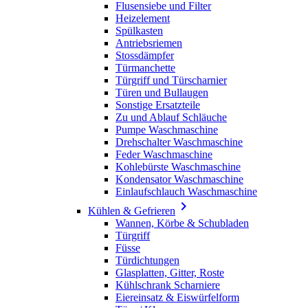
Flusensiebe und Filter
Heizelement
Spülkasten
Antriebsriemen
Stossdämpfer
Türmanchette
Türgriff und Türscharnier
Türen und Bullaugen
Sonstige Ersatzteile
Zu und Ablauf Schläuche
Pumpe Waschmaschine
Drehschalter Waschmaschine
Feder Waschmaschine
Kohlebürste Waschmaschine
Kondensator Waschmaschine
Einlaufschlauch Waschmaschine

Kühlen & Gefrieren
Wannen, Körbe & Schubladen
Türgriff
Füsse
Türdichtungen
Glasplatten, Gitter, Roste
Kühlschrank Scharniere
Eiereinsatz & Eiswürfelform