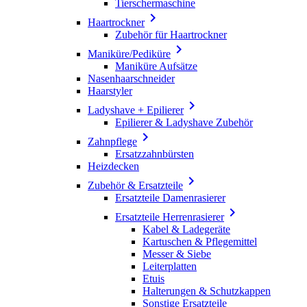
Tierschermaschine

Haartrockner
Zubehör für Haartrockner

Maniküre/Pediküre
Maniküre Aufsätze
Nasenhaarschneider
Haarstyler

Ladyshave + Epilierer
Epilierer & Ladyshave Zubehör

Zahnpflege
Ersatzzahnbürsten
Heizdecken

Zubehör & Ersatzteile
Ersatzteile Damenrasierer

Ersatzteile Herrenrasierer
Kabel & Ladegeräte
Kartuschen & Pflegemittel
Messer & Siebe
Leiterplatten
Etuis
Halterungen & Schutzkappen
Sonstige Ersatzteile