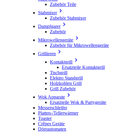
Zubehör Teile

Stabmixer
Zubehör Stabmixer

Dampfgarer
Zubehör

Mikrowellengeräte
Zubehör für Mikrowellengeräte

Grillieren

Kontaktgrill
Ersatzteile Kontaktgrill
Tischgrill
Elektro Standgrill
Holzkohlen Grill
Grill Zubehör

Wok Apparate
Ersatzteile Wok & Partygeräte
Messerschleifer
Platten-/Tellerwärmer
Toaster
Crêpes Geräte
Dörrautomaten