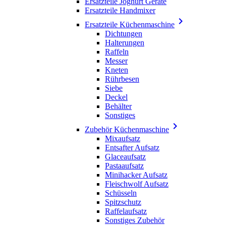
Ersatzteile Joghurt Geräte
Ersatzteile Handmixer

Ersatzteile Küchenmaschine
Dichtungen
Halterungen
Raffeln
Messer
Kneten
Rührbesen
Siebe
Deckel
Behälter
Sonstiges

Zubehör Küchenmaschine
Mixaufsatz
Entsafter Aufsatz
Glaceaufsatz
Pastaaufsatz
Minihacker Aufsatz
Fleischwolf Aufsatz
Schüsseln
Spitzschutz
Raffelaufsatz
Sonstiges Zubehör