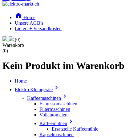

Home
Unsere AGB's
Liefer- + Versandkosten
(0)
Warenkorb
(0)
Kein Produkt im Warenkorb
Home

Elektro Kleingeräte

Kaffeemaschinen
Espressomaschinen
Filtermaschinen
Vollautomaten

Kaffeemühlen
Ersatzteile Kaffeemühle
Kapselmaschinen