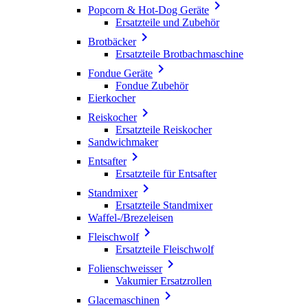

Popcorn & Hot-Dog Geräte
Ersatzteile und Zubehör

Brotbäcker
Ersatzteile Brotbachmaschine

Fondue Geräte
Fondue Zubehör
Eierkocher

Reiskocher
Ersatzteile Reiskocher
Sandwichmaker

Entsafter
Ersatzteile für Entsafter

Standmixer
Ersatzteile Standmixer
Waffel-/Brezeleisen

Fleischwolf
Ersatzteile Fleischwolf

Folienschweisser
Vakumier Ersatzrollen

Glacemaschinen