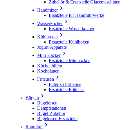
Zubehör & Ersatzteile Glacemaschinen

Handmixer
Ersatzteile für Handrührwerke

Wasserkocher
Ersatzteile Wasserkocher

Kühlboxen
Ersatzteile Kühlboxen
Jogurt-Apparate

Mini-Hacker
Ersatzteile Minihacker
Küchenhilfen
Kochplatten

Friteusen
Filter zu Fritteuse
Ersatzteile Fritteuse

Bügeln
Bügeleisen
Dampfstationen
Bügel-Zubehör
Bügeleisen Ersatzteile

Raumluft