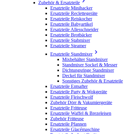

Zubehör & Ersatzteile
Ersatzteile Minihacker
Ersatzteile Reclettegeräte
Ersatzteile Reiskocher
Ersatzteile Babyartikel
Ersatzteile Allesschneider
Ersatzteile Brotbäcker
Ersatzteile Stabmixer
Ersatzteile Steamer

Ersatzteile Standmixer
Mixbehälter Standmixer
Standmixer Sockel & Messer
Dichtungsringe Standmixer
Deckel für Standmixer
Sonstiges Zubehör & Ersatzteile
Ersatzteile Entsafter
Ersatzteile Party & Wokgeräte
Ersatzteile Fleischwolf
Zubehör Dörr & Vakumiergeräte
Ersatzteile Fritteuse
Ersatzteile Waffel & Brezeleisen
Zubehör Fritteuse
Ersatzteile Pfannen
Ersatzteile Glacémaschine