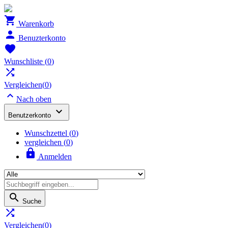

Warenkorb

Benuzterkonto

Wunschliste
(
0
)

Vergleichen(
0
)

Nach oben

Benutzerkonto
Wunschzettel
(
0
)
vergleichen (
0
)

Anmelden

Suche

Vergleichen(
0
)