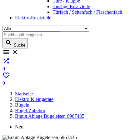
Türe / Klappe
sonstige Ersatzteile
Türfach / Seitenfach / Flaschenfach
Elektro-Ersatzteile

Suche



0

0
Startseite
Elektro Kleingeräte
Bügeln
Bügel-Zubehör
Braun Ablage Bügeleisen 6967435
Neu