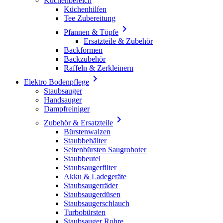
Küchenbereich
Küchenhilfen
Tee Zubereitung

Pfannen & Töpfe
Ersatzteile & Zubehör
Backformen
Backzubehör
Raffeln & Zerkleinern

Elektro Bodenpflege
Staubsauger
Handsauger
Dampfreiniger

Zubehör & Ersatzteile
Bürstenwalzen
Staubbehälter
Seitenbürsten Saugroboter
Staubbeutel
Staubsaugerfilter
Akku & Ladegeräte
Staubsaugerräder
Staubsaugerdüsen
Staubsaugerschlauch
Turbobürsten
Staubsauger Rohre