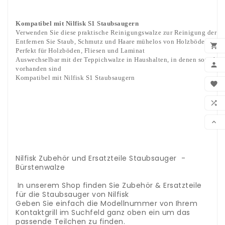
.
.
Kompatibel mit Nilfisk S1 Staubsaugern
Verwenden Sie diese praktische Reinigungswalze zur Reinigung der fes
Entfernen Sie Staub, Schmutz und Haare mühelos von Holzböden, Lami

Perfekt für Holzböden, Fliesen und Laminat
Auswechselbar mit der Teppichwalze in Haushalten, in denen sowohl T

vorhanden sind
Kompatibel mit Nilfisk S1 Staubsaugern
BEN

.
WUN

.
.
VER
.

.
.
.
Nilfisk Zubehör und Ersatzteile Staubsauger -
Bürstenwalze
.
.
In unserem Shop finden Sie Zubehör & Ersatzteile
für die Staubsauger von Nilfisk
Geben Sie einfach die Modellnummer von Ihrem
Kontaktgrill im Suchfeld ganz oben ein um das
passende Teilchen zu finden.