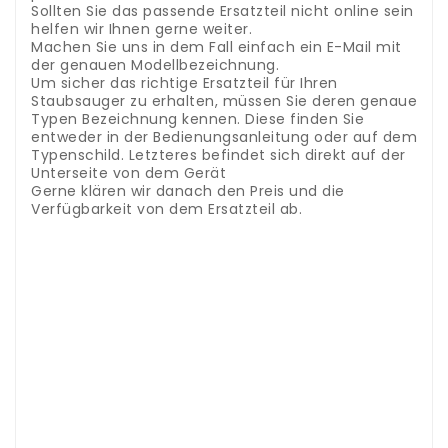
Sollten Sie das passende Ersatzteil nicht online sein
helfen wir Ihnen gerne weiter.
Machen Sie uns in dem Fall einfach ein E-Mail mit
der genauen Modellbezeichnung.
Um sicher das richtige Ersatzteil für Ihren
Staubsauger zu erhalten, müssen Sie deren genaue
Typen Bezeichnung kennen. Diese finden Sie
entweder in der Bedienungsanleitung oder auf dem
Typenschild. Letzteres befindet sich direkt auf der
Unterseite von dem Gerät
Gerne klären wir danach den Preis und die
Verfügbarkeit von dem Ersatzteil ab.
.
.
Panasonic accessoires et pièces détachées
tondeuse à cheveux - câble de charge
.
Dans
notre boutique, vous trouverez des accessoires et
des pièces détachées pour les tondeuses à
cheveux Panasonic.
Entrez simplement le numéro
de modèle de votre tondeuse à cheveux dans le
champ de recherche en haut pour trouver la
bonne pièce.
Si vous ne trouvez pas la bonne pièce
de rechange en ligne, nous serons heureux de vous
aider.
Dans ce cas, envoyez-nous simplement un
email avec le nom exact du modèle.
Afin d'être sûr