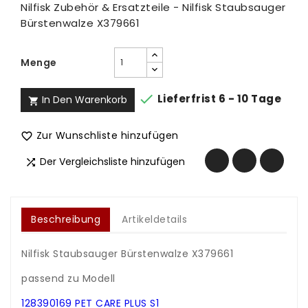
Nilfisk Zubehör & Ersatzteile - Nilfisk Staubsauger
Bürstenwalze X379661
Menge

Lieferfrist 6 - 10 Tage
In Den Warenkorb

Zur Wunschliste hinzufügen

Der Vergleichsliste hinzufügen

Beschreibung
Artikeldetails
Nilfisk Staubsauger Bürstenwalze X379661
.
passend zu Modell
.
128390169 PET CARE PLUS S1