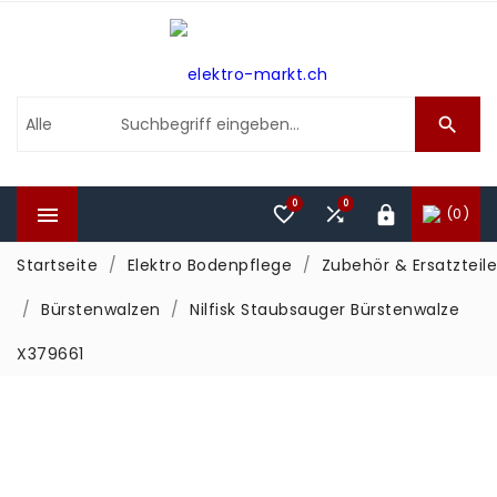

0
0



(0)

Startseite
Elektro Bodenpflege
Zubehör & Ersatzteile
Bürstenwalzen
Nilfisk Staubsauger Bürstenwalze
X379661