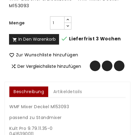
M153093
Menge

Lieferfrist 3 Wochen
In Den Warenkorb

Zur Wunschliste hinzufügen

Der Vergleichsliste hinzufügen

Beschreibung
Artikeldetails
WMF Mixer Deckel M153093
.
passend zu Standmixer
.
Kult Pro 9.79.11.35-0
0416390011