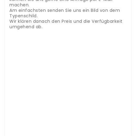
machen.
Am einfachsten senden Sie uns ein Bild von dem
Typenschild.
Wir klären danach den Preis und die Verfügbarkeit
umgehend ab.
Accessoires et pièces détachées robot ménager -
crochet pétrisseur
Nous avons des pièces de
rechange pour le robot culinaire WMF dans notre
magasin
Afin de trouver la bonne pièce de
rechange pour votre appareil, vous avez besoin de
la désignation exacte du modèle de l'appareil.
Ce
numéro se trouve sur la plaque signalétique de
l'appareil
Entrez ensuite ce numéro dans le champ
de recherche en haut à droite de la boutique.
Si la
pièce de rechange que vous recherchez n'est pas
en ligne, vous pouvez nous envoyer une demande
par e-mail.
Le plus simple est de nous envoyer une
photo de la plaque signalétique.
Nous clarifierons
alors le prix et la disponibilité
Zubehör und Ersatzteile Standmixer
Wir führen bei uns im Shop Ersatzteile für die Mixer
von WMF
Um das passende Ersatzteil zu Ihrem Gerät zu
finden benötigen Sie die genaue
Modellbezeichnung von dem Gerät.