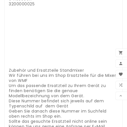
3200000025
.
.
.
.
.
.
.
.
.

.
.

.
Zubehör und Ersatzteile Standmixer
BEN

Wir führen bei uns im Shop Ersatzteile für die Mixer
von WMF
WUN
Um das passende Ersatzteil zu Ihrem Gerät zu

finden benötigen Sie die genaue
VER
Modellbezeichnung von dem Gerät.

Diese Nummer befindet sich jeweils auf dem
Typenschild auf dem Gerät
Geben Sie danach diese Nummer im Suchfeld
oben rechts im Shop ein.
Sollte das gesuchte Ersatzteil nicht online sein
können Sie uns gerne eine Anfrage per E-Mail