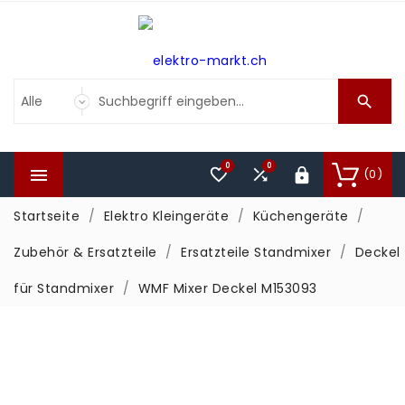

0
0



(0)

Startseite
Elektro Kleingeräte
Küchengeräte
Zubehör & Ersatzteile
Ersatzteile Standmixer
Deckel
für Standmixer
WMF Mixer Deckel M153093