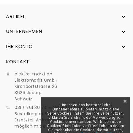
ARTIKEL

UNTERNEHMEN

IHR KONTO

KONTAKT
elektro-markt.ch

Elektromarkt GmbH
Kirchdorfstrasse 26
3629 Jaberg
Schweiz
Um Ihnen das bestmögliche
031 / 761 30 74 - Aktuell Betriebsferien -

Kundenerlebnis zu bieten, nutzt diese
Bestellungen & Mails werden normal bearbeitet -
Seite Cookies. Indem Sie Ihre Seite nutzen,
erklären Sie sich mit der Verwendung von
Ersatzteil Anfragen bitte per Mail und wenn
Cookies einverstanden. Wir haben neue
möglich mit einem Bild von dem Typenschild an:
Cookies-Richtlinien veröffentlicht, in denen
Sie mehr über die Cookies, die wir nutzen,