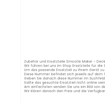
Kpmplett mit Messer und Dichtung
.
.
.
.
.
.
.
.
.
.
.
.
.
Zubehör und Ersatzteile Smootie Maker - Deck
Wir führen bei uns im Shop Ersatzteile für di
Um das passende Ersatzteil zu Ihrem Gerät z
Diese Nummer befindet sich jeweils auf dem 
Geben Sie danach diese Nummer im Suchfeld 
Sollte das gesuchte Ersatzteil nicht online s
Am einfachsten senden Sie uns ein Bild von d
Wir klären danach den Preis und die Verfügba
Accessori e ricambi cuociriso - contenitore/pe
ricambio giusto per il tuo dispositivo, hai bis
dispositivo o nelle istruzioni per l'uso.
Quindi in