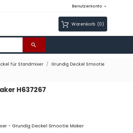
Benutzerkonto

Warenkorb
(0)

ckel für Standmixer
Grundig Deckel Smootie
Maker H637267
ixer - Grundig Deckel Smootie Maker