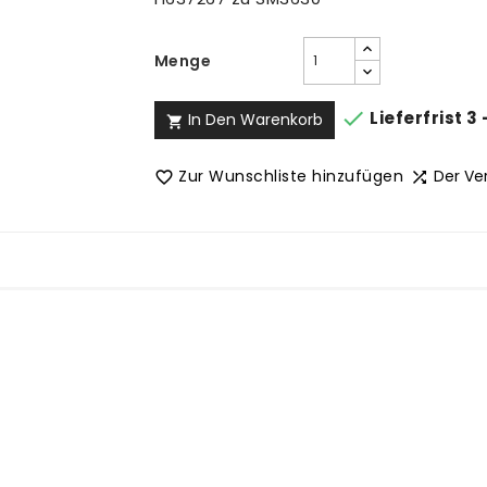
Menge

Lieferfrist 3
In Den Warenkorb

Zur Wunschliste hinzufügen
Der Ve

