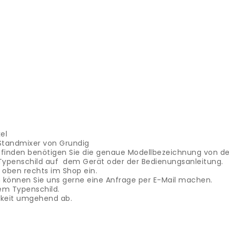
el
e Standmixer von Grundig
u finden benötigen Sie die genaue Modellbezeichnung von d
Typenschild auf dem Gerät oder der Bedienungsanleitung.
oben rechts im Shop ein.
ein können Sie uns gerne eine Anfrage per E-Mail machen.
em Typenschild.
rkeit umgehend ab.
ntola per riso
Abbiamo pezzi di ricambio per il cuociriso D
ogno dell'esatta designazione del modello del dispositivo
Ques
serisci questo numero nel campo di ricerca in alto a destra 