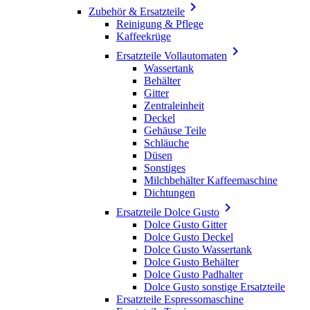

Zubehör & Ersatzteile
Reinigung & Pflege
Kaffeekrüge

Ersatzteile Vollautomaten
Wassertank
Behälter
Gitter
Zentraleinheit
Deckel
Gehäuse Teile
Schläuche
Düsen
Sonstiges
Milchbehälter Kaffeemaschine
Dichtungen

Ersatzteile Dolce Gusto
Dolce Gusto Gitter
Dolce Gusto Deckel
Dolce Gusto Wassertank
Dolce Gusto Behälter
Dolce Gusto Padhalter
Dolce Gusto sonstige Ersatzteile
Ersatzteile Espressomaschine