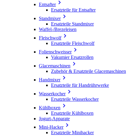

Entsafter
Ersatzteile für Entsafter

Standmixer
Ersatzteile Standmixer
Waffel-/Brezeleisen

Fleischwolf
Ersatzteile Fleischwolf

Folienschweisser
Vakumier Ersatzrollen

Glacemaschinen
Zubehör & Ersatzteile Glacemaschinen

Handmixer
Ersatzteile für Handrührwerke

Wasserkocher
Ersatzteile Wasserkocher

Kühlboxen
Ersatzteile Kühlboxen
Jogurt-Apparate

Mini-Hacker
Ersatzteile Minihacker