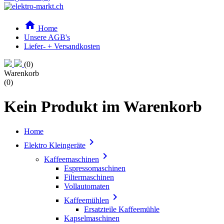

Home
Unsere AGB's
Liefer- + Versandkosten
(0)
Warenkorb
(0)
Kein Produkt im Warenkorb
Home

Elektro Kleingeräte

Kaffeemaschinen
Espressomaschinen
Filtermaschinen
Vollautomaten

Kaffeemühlen
Ersatzteile Kaffeemühle
Kapselmaschinen