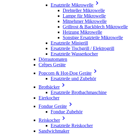

Ersatzteile Mikrowelle
Drehteller Mikrowelle
Lampe für Mikrowelle
Mitnehmer Mikrowelle
Grillrost & Backblech Mikrowelle
Heizung Mikrowelle
Sonstige Ersatzteile Mikrowelle
Ersatzteile Minigrill
Ersatzteile Tischgrill / Elektrogrill
Ersatzteile Wasserkocher
Dörrautomaten
Crêpes Geräte

Popcorn & Hot-Dog Geräte
Ersatzteile und Zubehör

Brotbäcker
Ersatzteile Brotbachmaschine
Eierkocher

Fondue Geräte
Fondue Zubehör

Reiskocher
Ersatzteile Reiskocher
Sandwichmaker