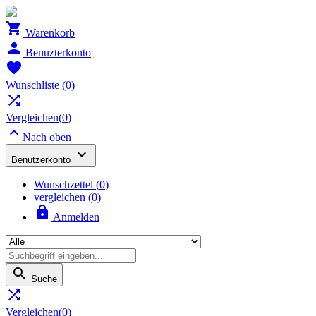

Warenkorb

Benuzterkonto

Wunschliste
(
0
)

Vergleichen(
0
)

Nach oben

Benutzerkonto
Wunschzettel
(
0
)
vergleichen (
0
)

Anmelden

Suche

Vergleichen(
0
)