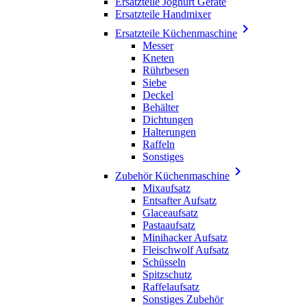
Ersatzteile Joghurt Geräte
Ersatzteile Handmixer

Ersatzteile Küchenmaschine
Messer
Kneten
Rührbesen
Siebe
Deckel
Behälter
Dichtungen
Halterungen
Raffeln
Sonstiges

Zubehör Küchenmaschine
Mixaufsatz
Entsafter Aufsatz
Glaceaufsatz
Pastaaufsatz
Minihacker Aufsatz
Fleischwolf Aufsatz
Schüsseln
Spitzschutz
Raffelaufsatz
Sonstiges Zubehör