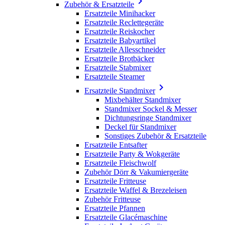

Zubehör & Ersatzteile
Ersatzteile Minihacker
Ersatzteile Reclettegeräte
Ersatzteile Reiskocher
Ersatzteile Babyartikel
Ersatzteile Allesschneider
Ersatzteile Brotbäcker
Ersatzteile Stabmixer
Ersatzteile Steamer

Ersatzteile Standmixer
Mixbehälter Standmixer
Standmixer Sockel & Messer
Dichtungsringe Standmixer
Deckel für Standmixer
Sonstiges Zubehör & Ersatzteile
Ersatzteile Entsafter
Ersatzteile Party & Wokgeräte
Ersatzteile Fleischwolf
Zubehör Dörr & Vakumiergeräte
Ersatzteile Fritteuse
Ersatzteile Waffel & Brezeleisen
Zubehör Fritteuse
Ersatzteile Pfannen
Ersatzteile Glacémaschine