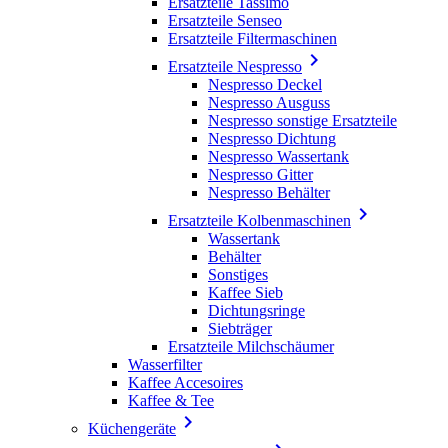
Ersatzteile Tassimo
Ersatzteile Senseo
Ersatzteile Filtermaschinen

Ersatzteile Nespresso
Nespresso Deckel
Nespresso Ausguss
Nespresso sonstige Ersatzteile
Nespresso Dichtung
Nespresso Wassertank
Nespresso Gitter
Nespresso Behälter

Ersatzteile Kolbenmaschinen
Wassertank
Behälter
Sonstiges
Kaffee Sieb
Dichtungsringe
Siebträger
Ersatzteile Milchschäumer
Wasserfilter
Kaffee Accesoires
Kaffee & Tee

Küchengeräte