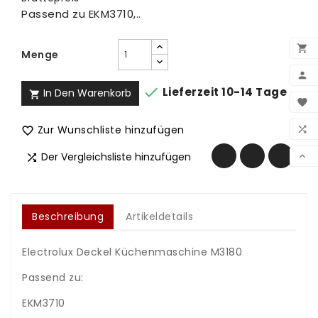
Passend zu EKM3710,..

Menge


Lieferzeit 10-14 Tage
In Den Warenkorb

BEN

WUN
Zur Wunschliste hinzufügen


VER
Der Vergleichsliste hinzufügen


Beschreibung
Artikeldetails
Electrolux Deckel Küchenmaschine M3180
Passend zu:
EKM3710