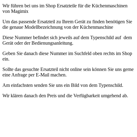
Wir führen bei uns im Shop Ersatzteile für die Küchenmaschinen
von Magimix
Um das passende Ersatzteil zu Ihrem Gerät zu finden benötigen Sie
die genaue Modellbezeichnung von der Küchenmaschine
Diese Nummer befindet sich jeweils auf dem Typenschild auf dem
Gerät oder der Bedienungsanleitung.
Geben Sie danach diese Nummer im Suchfeld oben rechts im Shop
ein.
Sollte das gesuchte Ersatzteil nicht online sein können Sie uns gerne
eine Anfrage per E-Mail machen.
Am einfachsten senden Sie uns ein Bild von dem Typenschild.
Wir klären danach den Preis und die Verfügbarkeit umgehend ab.
Accessori e ricambi cuociriso - contenitore/pentola per riso
Abbiamo
pezzi di ricambio per il cuociriso Domo nel nostro negozio
Per
trovare il pezzo di ricambio giusto per il tuo dispositivo, hai bisogno
dell'esatta designazione del modello del dispositivo
Questo numero
si trova sulla targhetta del dispositivo o nelle istruzioni per l'uso.
Quindi inserisci questo numero nel campo di ricerca in alto a destra