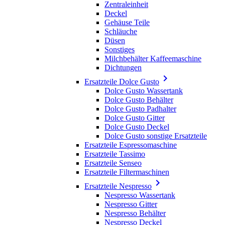
Zentraleinheit
Deckel
Gehäuse Teile
Schläuche
Düsen
Sonstiges
Milchbehälter Kaffeemaschine
Dichtungen

Ersatzteile Dolce Gusto
Dolce Gusto Wassertank
Dolce Gusto Behälter
Dolce Gusto Padhalter
Dolce Gusto Gitter
Dolce Gusto Deckel
Dolce Gusto sonstige Ersatzteile
Ersatzteile Espressomaschine
Ersatzteile Tassimo
Ersatzteile Senseo
Ersatzteile Filtermaschinen

Ersatzteile Nespresso
Nespresso Wassertank
Nespresso Gitter
Nespresso Behälter
Nespresso Deckel