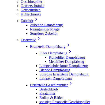
Geschirrspüler
Gefrierschränke
Gefriertruhen
Kühlschränke

Zubehör
Zubehör Dampfabzug
Reinigung & Pflege
Sonstiges Zubehör

Ersatzteile

Ersatzteile Dampfabzug

Filter Dampfabzug
Kohlefilter Dampfabzug
Metalfilter Dampfabzug
Lampenabdeckung Dampfabzug
Blende Dampfabzug
Sonstige Ersatzteile Dampfabzug
Lampen Dampfabzug

Ersatzteile Geschirrspüler
Besteckkorb
Ersatzfilter
Rollen & Räder
sonstige Ersatzteile Geschirrspüler