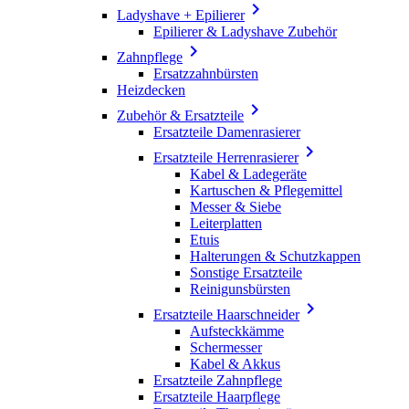

Ladyshave + Epilierer
Epilierer & Ladyshave Zubehör

Zahnpflege
Ersatzzahnbürsten
Heizdecken

Zubehör & Ersatzteile
Ersatzteile Damenrasierer

Ersatzteile Herrenrasierer
Kabel & Ladegeräte
Kartuschen & Pflegemittel
Messer & Siebe
Leiterplatten
Etuis
Halterungen & Schutzkappen
Sonstige Ersatzteile
Reinigunsbürsten

Ersatzteile Haarschneider
Aufsteckkämme
Schermesser
Kabel & Akkus
Ersatzteile Zahnpflege
Ersatzteile Haarpflege