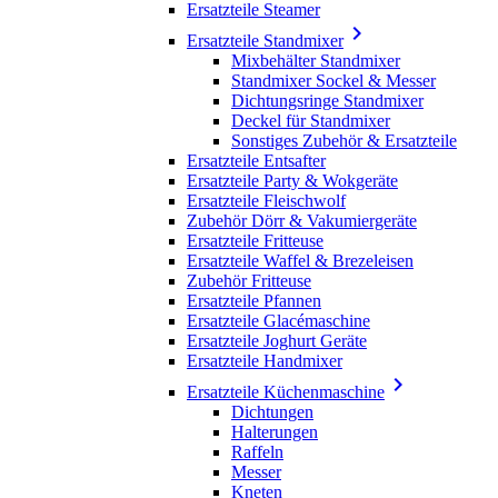
Ersatzteile Steamer

Ersatzteile Standmixer
Mixbehälter Standmixer
Standmixer Sockel & Messer
Dichtungsringe Standmixer
Deckel für Standmixer
Sonstiges Zubehör & Ersatzteile
Ersatzteile Entsafter
Ersatzteile Party & Wokgeräte
Ersatzteile Fleischwolf
Zubehör Dörr & Vakumiergeräte
Ersatzteile Fritteuse
Ersatzteile Waffel & Brezeleisen
Zubehör Fritteuse
Ersatzteile Pfannen
Ersatzteile Glacémaschine
Ersatzteile Joghurt Geräte
Ersatzteile Handmixer

Ersatzteile Küchenmaschine
Dichtungen
Halterungen
Raffeln
Messer
Kneten