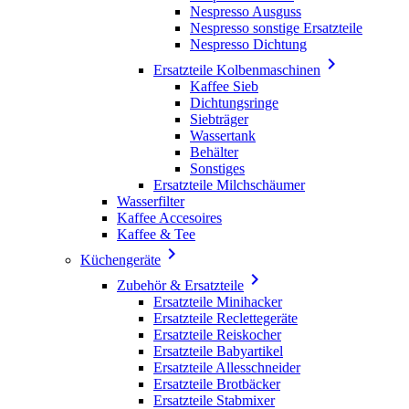
Nespresso Ausguss
Nespresso sonstige Ersatzteile
Nespresso Dichtung

Ersatzteile Kolbenmaschinen
Kaffee Sieb
Dichtungsringe
Siebträger
Wassertank
Behälter
Sonstiges
Ersatzteile Milchschäumer
Wasserfilter
Kaffee Accesoires
Kaffee & Tee

Küchengeräte

Zubehör & Ersatzteile
Ersatzteile Minihacker
Ersatzteile Reclettegeräte
Ersatzteile Reiskocher
Ersatzteile Babyartikel
Ersatzteile Allesschneider
Ersatzteile Brotbäcker
Ersatzteile Stabmixer