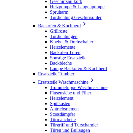
Geschirrspülkorb
Heizpumpe & Laugenpumpe
Sprüharm
Türdichtung Geschirrspüler

Backofen & Kochherd
Grillroste
Türdichtungen
Knebel & Drehschalter
Heizelemente
Backofen Türen
Sonstige Ersatzteile
Backbleche
Lampe Backofen & Kochherd
Ersatzteile Tumbler

Ersatzteile Waschmaschine
Trommelrippe Waschmaschine
Flusensiebe und Filter
Heizelement
Spülkasten
Antriebsriemen
Stossdämpfer
Türmanchette
Türgriff und Türscharnier
Türen und Bullaugen