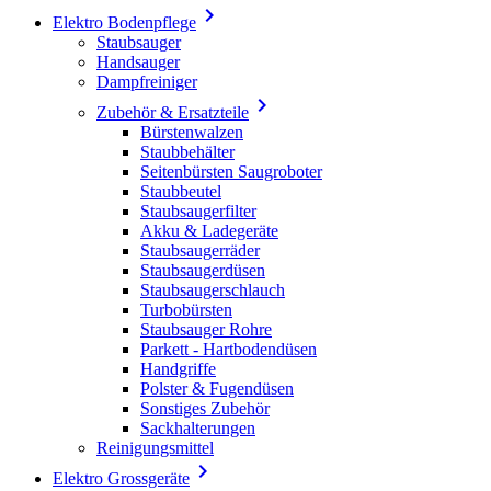

Elektro Bodenpflege
Staubsauger
Handsauger
Dampfreiniger

Zubehör & Ersatzteile
Bürstenwalzen
Staubbehälter
Seitenbürsten Saugroboter
Staubbeutel
Staubsaugerfilter
Akku & Ladegeräte
Staubsaugerräder
Staubsaugerdüsen
Staubsaugerschlauch
Turbobürsten
Staubsauger Rohre
Parkett - Hartbodendüsen
Handgriffe
Polster & Fugendüsen
Sonstiges Zubehör
Sackhalterungen
Reinigungsmittel

Elektro Grossgeräte