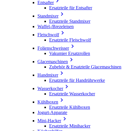

Entsafter
Ersatzteile für Entsafter

Standmixer
Ersatzteile Standmixer
Waffel-/Brezeleisen

Fleischwolf
Ersatzteile Fleischwolf

Folienschweisser
Vakumier Ersatzrollen

Glacemaschinen
Zubehör & Ersatzteile Glacemaschinen

Handmixer
Ersatzteile für Handrührwerke

Wasserkocher
Ersatzteile Wasserkocher

Kühlboxen
Ersatzteile Kühlboxen
Jogurt-Apparate

Mini-Hacker
Ersatzteile Minihacker