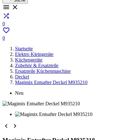
Suche



0

0
Startseite
Elektro Kleingeräte
Küchengeräte
Zubehör & Ersatzteile
Ersatzteile Küchenmaschine
Deckel
Magimix Entsafter Deckel M935210
Neu

