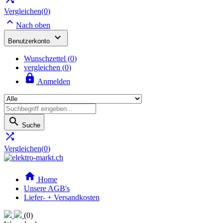
Vergleichen(
0
)

Nach oben

Benutzerkonto
Wunschzettel
(
0
)
vergleichen (
0
)

Anmelden

Suche

Vergleichen(
0
)

Home
Unsere AGB's
Liefer- + Versandkosten
(0)