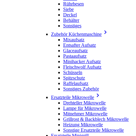
Rührbesen
Siebe
Deckel
Behälter
Sonstiges

Zubehör Küchenmaschine
Mixaufsatz
Entsafter Aufsatz
Glaceaufsatz
Pastaaufsatz
Minihacker Aufsatz
Fleischwolf Aufsatz
Schüsseln
Spitzschutz
Raffelaufsatz
Sonstiges Zubehör

Ersatzteile Mikrowelle
Drehteller Mikrowelle
Lampe für Mikrowelle
Mitnehmer Mikrowelle
Grillrost & Backblech Mikrowelle
Heizung Mikrowelle
Sonstige Ersatzteile Mikrowelle
Ersatzteile Minigrill