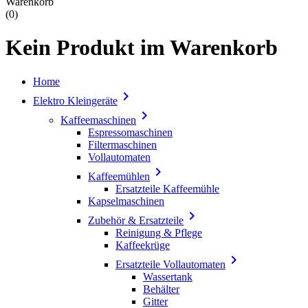
Warenkorb
(0)
Kein Produkt im Warenkorb
Home

Elektro Kleingeräte

Kaffeemaschinen
Espressomaschinen
Filtermaschinen
Vollautomaten

Kaffeemühlen
Ersatzteile Kaffeemühle
Kapselmaschinen

Zubehör & Ersatzteile
Reinigung & Pflege
Kaffeekrüge

Ersatzteile Vollautomaten
Wassertank
Behälter
Gitter