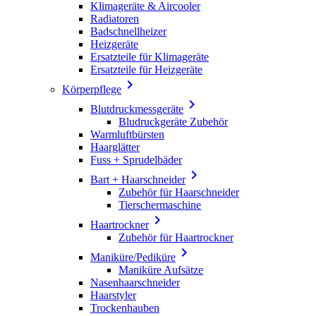
Klimageräte & Aircooler
Radiatoren
Badschnellheizer
Heizgeräte
Ersatzteile für Klimageräte
Ersatzteile für Heizgeräte

Körperpflege

Blutdruckmessgeräte
Bludruckgeräte Zubehör
Warmluftbürsten
Haarglätter
Fuss + Sprudelbäder

Bart + Haarschneider
Zubehör für Haarschneider
Tierschermaschine

Haartrockner
Zubehör für Haartrockner

Maniküre/Pediküre
Maniküre Aufsätze
Nasenhaarschneider
Haarstyler
Trockenhauben