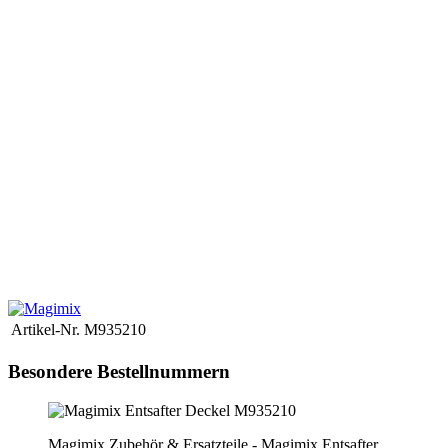
del negozio.
Se il pezzo di ricambio che stai cercando non è online,
puoi inviarci una richiesta via e-mail.
Il modo più semplice è inviarci
una foto della targhetta.
Successivamente chiariremo
immediatamente il prezzo e la disponibilità.
Accessoires et pièces détachées pour cuiseur à riz - récipient /
marmite à riz
Nous avons des pièces de rechange pour le cuiseur à
riz Domo dans notre magasin
Afin de trouver la bonne pièce de
rechange pour votre appareil, vous avez besoin de la désignation
exacte du modèle de l'appareil
Ce numéro se trouve sur la plaque
signalétique de l'appareil ou dans le mode d'emploi.
Entrez ensuite
ce numéro dans le champ de recherche en haut à droite de la
boutique.
Si la pièce de rechange que vous recherchez n'est pas en
ligne, vous pouvez nous envoyer une demande par e-mail.
Le plus
simple est de nous envoyer une photo de la plaque signalétique.
Nous clarifierons alors le prix et la disponibilité immédiatement.
Artikel-Nr.
M935210
Besondere Bestellnummern
Magimix Zubehör & Ersatzteile - Magimix Entsafter