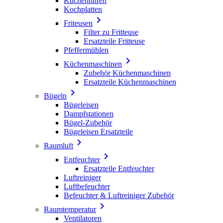
Küchenhilfen
Kochplatten

Friteusen
Filter zu Fritteuse
Ersatzteile Fritteuse
Pfeffermühlen

Küchenmaschinen
Zubehör Küchenmaschinen
Ersatzteile Küchenmaschinen

Bügeln
Bügeleisen
Dampfstationen
Bügel-Zubehör
Bügeleisen Ersatzteile

Raumluft

Entfeuchter
Ersatzteile Entfeuchter
Luftreiniger
Luftbefeuchter
Befeuchter & Luftreiniger Zubehör

Raumtemperatur
Ventilatoren