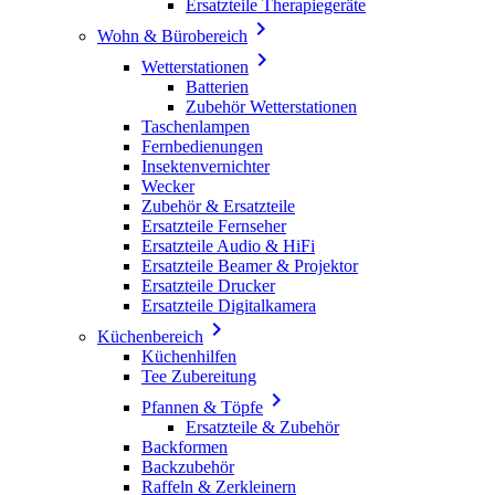
Ersatzteile Therapiegeräte

Wohn & Bürobereich

Wetterstationen
Batterien
Zubehör Wetterstationen
Taschenlampen
Fernbedienungen
Insektenvernichter
Wecker
Zubehör & Ersatzteile
Ersatzteile Fernseher
Ersatzteile Audio & HiFi
Ersatzteile Beamer & Projektor
Ersatzteile Drucker
Ersatzteile Digitalkamera

Küchenbereich
Küchenhilfen
Tee Zubereitung

Pfannen & Töpfe
Ersatzteile & Zubehör
Backformen
Backzubehör
Raffeln & Zerkleinern