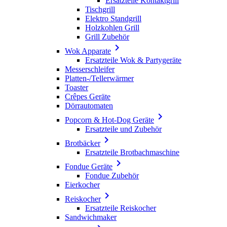
Ersatzteile Kontaktgrill
Tischgrill
Elektro Standgrill
Holzkohlen Grill
Grill Zubehör

Wok Apparate
Ersatzteile Wok & Partygeräte
Messerschleifer
Platten-/Tellerwärmer
Toaster
Crêpes Geräte
Dörrautomaten

Popcorn & Hot-Dog Geräte
Ersatzteile und Zubehör

Brotbäcker
Ersatzteile Brotbachmaschine

Fondue Geräte
Fondue Zubehör
Eierkocher

Reiskocher
Ersatzteile Reiskocher
Sandwichmaker