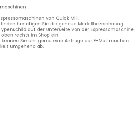
somaschinen
 Espressomaschinen von Quick Mill.
 finden benötigen Sie die genaue Modellbezeichnung.
Typenschild auf der Unterseite von der Espressomaschine.
oben rechts im Shop ein.
ein können Sie uns gerne eine Anfrage per E-Mail machen.
rkeit umgehend ab.
hine
 Espressomaschinen von Quick Mill.
 finden benötigen Sie die genaue Modellbezeichnung.
Typenschild auf der Unterseite von der Espressomaschine.
oben rechts im Shop ein.
ein können Sie uns gerne eine Anfrage per E-Mail machen.
rkeit umgehend ab.