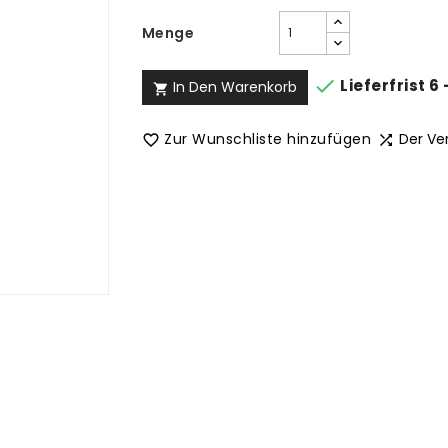
Menge

Lieferfrist 6
In Den Warenkorb

Zur Wunschliste hinzufügen
Der Ve

