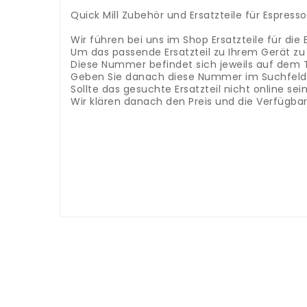
.
Quick Mill Zubehör und Ersatzteile für Espres
.
Wir führen bei uns im Shop Ersatzteile für die
Um das passende Ersatzteil zu Ihrem Gerät zu
Diese Nummer befindet sich jeweils auf dem 
Geben Sie danach diese Nummer im Suchfeld 
Sollte das gesuchte Ersatzteil nicht online s
Wir klären danach den Preis und die Verfügba
Quickmill Brühkopfdichtung OR4137
Kategorie Quick Mill Ersatzteile Espressomasc
Wir führen bei uns im Shop Ersatzteile für die
Um das passende Ersatzteil zu Ihrem Gerät zu
Diese Nummer befindet sich jeweils auf dem 
Geben Sie danach diese Nummer im Suchfeld 
Sollte das gesuchte Ersatzteil nicht online s
Wir klären danach den Preis und die Verfügba