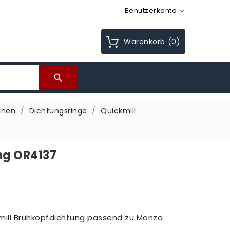
Benutzerkonto

Warenkorb
(0)

inen
Dichtungsringe
Quickmill
ng OR4137
ckmill Brühkopfdichtung passend zu Monza