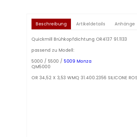
Beschreibung
Artikeldetails
Anhänge
Quickmill Brühkopfdichtung OR4137 91.1133
.
passend zu Modell:
.
5000 / 5500 /
5009 Monza
QM5000
.
OR 34,52 X 3,53 WMQ 31.400.2356 SILICONE RO
.
.
.
.
.
.
.
.
.
.