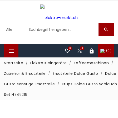

0
0



(0)

Startseite
Elektro Kleingeräte
Kaffeemaschinen
Zubehör & Ersatzteile
Ersatzteile Dolce Gusto
Dolce
Gusto sonstige Ersatzteile
Krups Dolce Gusto Schlauch
Set H745219