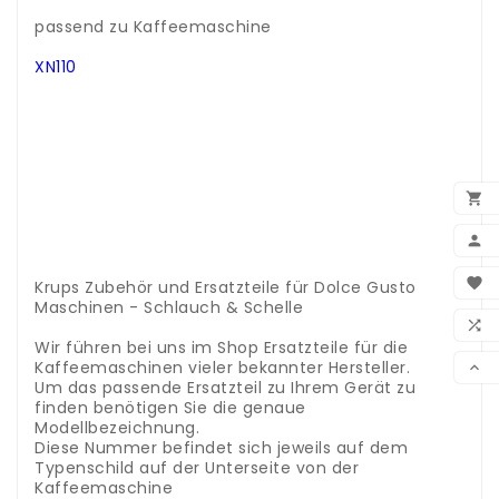
.
passend zu Kaffeemaschine
.
XN110
.
.
.
.
.
.

.
.

.
.
BEN

Krups Zubehör und Ersatzteile für Dolce Gusto
Maschinen - Schlauch & Schelle
WUN
.

Wir führen bei uns im Shop Ersatzteile für die
VER
Kaffeemaschinen vieler bekannter Hersteller.

Um das passende Ersatzteil zu Ihrem Gerät zu
finden benötigen Sie die genaue
Modellbezeichnung.
Diese Nummer befindet sich jeweils auf dem
Typenschild auf der Unterseite von der
Kaffeemaschine