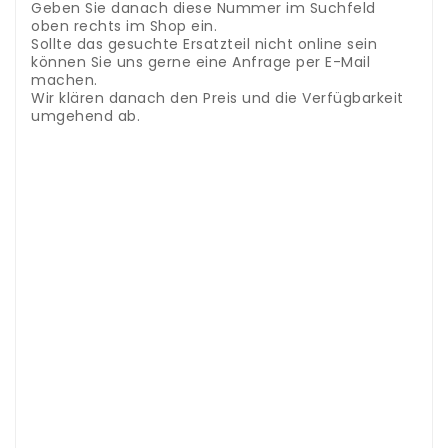
Geben Sie danach diese Nummer im Suchfeld
oben rechts im Shop ein.
Sollte das gesuchte Ersatzteil nicht online sein
können Sie uns gerne eine Anfrage per E-Mail
machen.
Wir klären danach den Preis und die Verfügbarkeit
umgehend ab.
Accessoires et pièces détachées Krups pour
machines Dolce Gusto.
.
Dans notre magasin, nous
stockons des pièces de rechange pour machines à
café de nombreux fabricants renommés.
Afin de
trouver la pièce de rechange adaptée à votre
appareil, vous avez besoin du nom exact du
modèle.
Ce numéro se trouve sur la plaque
signalétique au bas de la machine à café
Saisissez
ensuite ce numéro dans le champ de recherche
en haut à droite de la boutique.
Si la pièce
détachée que vous recherchez n'est pas en ligne,
n'hésitez pas à nous adresser une demande par
email.
Nous clarifierons alors immédiatement le
prix et la disponibilité.
Accessori e ricambi Krups per macchine Dolce
Gusto.
.
Nel nostro negozio abbiamo pezzi di
ricambio per macchine da caffè di molti rinomati
produttori.
Per trovare il pezzo di ricambio giusto