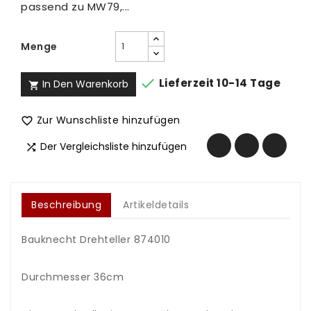
passend zu MW79,...
Menge

Lieferzeit 10-14 Tage
In Den Warenkorb

Zur Wunschliste hinzufügen

Der Vergleichsliste hinzufügen

Beschreibung
Artikeldetails
Bauknecht Drehteller 874010
.
Durchmesser 36cm
.