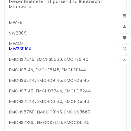
Dieser Drehteller ist passend zu Bauknecht
Mikrowelle:
.

MW79

SW2009
BEN

MW49
WUN
MW3391SX

VER
EMCHS7245, EMCHS5660, EMCHS5140

EMCHS6145, EMCHE8145, EMCHE8144
EMCHS6244, EMCHD9145, EMCHD8145
EMCHS7140, EMCHD7244, EMCHD6244
EMCHS7244, EMCHD6140, EMCHD5140
EMCHS8760, EMCCT9145, EMCCS8660
EMCHS7860, EMCCS7140, EMCCD5140