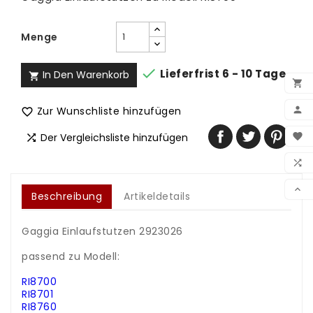
Menge

Lieferfrist 6 - 10 Tage
In Den Warenkorb



Zur Wunschliste hinzufügen

BEN

Der Vergleichsliste hinzufügen

WUN

VER

Beschreibung
Artikeldetails
Gaggia Einlaufstutzen 2923026
.
passend zu Modell:
.
RI8700
RI8701
RI8760