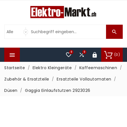

0
0



(0)

Startseite
Elektro Kleingeräte
Kaffeemaschinen
Zubehör & Ersatzteile
Ersatzteile Vollautomaten
Düsen
Gaggia Einlaufstutzen 2923026