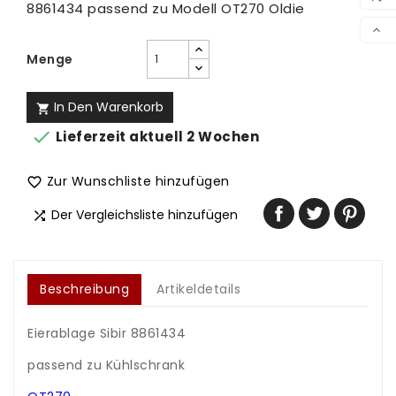
8861434 passend zu Modell OT270 Oldie
VER

Menge
In Den Warenkorb


Lieferzeit aktuell 2 Wochen
Zur Wunschliste hinzufügen

Der Vergleichsliste hinzufügen

Beschreibung
Artikeldetails
Eierablage Sibir 8861434
.
passend zu Kühlschrank
.