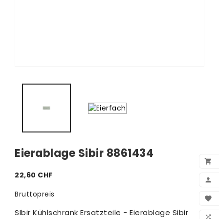
Eierablage Sibir 8861434

22,60 CHF

Bruttopreis
BEN

SIbir Kühlschrank Ersatzteile - Eierablage Sibir
WUN
