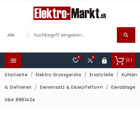

0
0



(0)

Startseite
Elektro Grossgeräte
Ersatzteile
Kühlen
& Gefrieren
Eiereinsatz & Eiswürfelform
Eierablage
Sibir 8861434