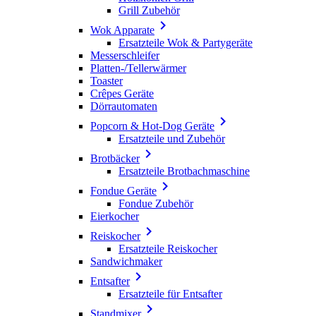
Grill Zubehör

Wok Apparate
Ersatzteile Wok & Partygeräte
Messerschleifer
Platten-/Tellerwärmer
Toaster
Crêpes Geräte
Dörrautomaten

Popcorn & Hot-Dog Geräte
Ersatzteile und Zubehör

Brotbäcker
Ersatzteile Brotbachmaschine

Fondue Geräte
Fondue Zubehör
Eierkocher

Reiskocher
Ersatzteile Reiskocher
Sandwichmaker

Entsafter
Ersatzteile für Entsafter

Standmixer