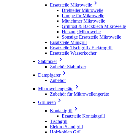

Ersatzteile Mikrowelle
Drehteller Mikrowelle
Lampe für Mikrowelle
Mitnehmer Mikrowelle
Grillrost & Backblech Mikrowelle
Heizung Mikrowelle
Sonstige Ersatzteile Mikrowelle
Ersatzteile Minigrill
Ersatzteile Tischgrill / Elektrogrill
Ersatzteile Wasserkocher

Stabmixer
Zubehör Stabmixer

Dampfgarer
Zubehör

Mikrowellengeräte
Zubehör für Mikrowellengeräte

Grillieren

Kontaktgrill
Ersatzteile Kontaktgrill
Tischgrill
Elektro Standgrill
Holzkohlen Grill