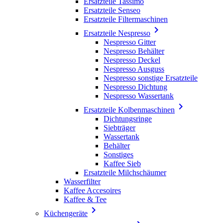
Ersatzteile Tassimo
Ersatzteile Senseo
Ersatzteile Filtermaschinen

Ersatzteile Nespresso
Nespresso Gitter
Nespresso Behälter
Nespresso Deckel
Nespresso Ausguss
Nespresso sonstige Ersatzteile
Nespresso Dichtung
Nespresso Wassertank

Ersatzteile Kolbenmaschinen
Dichtungsringe
Siebträger
Wassertank
Behälter
Sonstiges
Kaffee Sieb
Ersatzteile Milchschäumer
Wasserfilter
Kaffee Accesoires
Kaffee & Tee

Küchengeräte