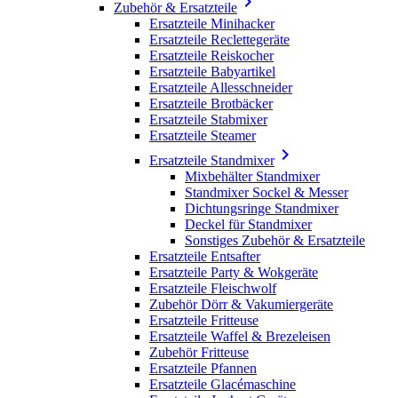

Zubehör & Ersatzteile
Ersatzteile Minihacker
Ersatzteile Reclettegeräte
Ersatzteile Reiskocher
Ersatzteile Babyartikel
Ersatzteile Allesschneider
Ersatzteile Brotbäcker
Ersatzteile Stabmixer
Ersatzteile Steamer

Ersatzteile Standmixer
Mixbehälter Standmixer
Standmixer Sockel & Messer
Dichtungsringe Standmixer
Deckel für Standmixer
Sonstiges Zubehör & Ersatzteile
Ersatzteile Entsafter
Ersatzteile Party & Wokgeräte
Ersatzteile Fleischwolf
Zubehör Dörr & Vakumiergeräte
Ersatzteile Fritteuse
Ersatzteile Waffel & Brezeleisen
Zubehör Fritteuse
Ersatzteile Pfannen
Ersatzteile Glacémaschine