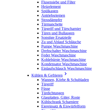
Flusensiebe und Filter
Heizelement
Spülkasten
Antriebsriemen
Stossdämpfer
Türmanchette
Türgriff und Türscharnier
Türen und Bullaugen
Sonstige Ersatzteile
Zu und Ablauf Schläuche
Pumpe Waschmaschine
Drehschalter Waschmaschine
Feder Waschmaschine
Kohlebürste Waschmaschine
Kondensator Waschmaschine
Einlaufschlauch Waschmaschine

Kühlen & Gefrieren
Wannen, Körbe & Schubladen
Türgriff
Füsse
Türdichtungen
Glasplatten, Gitter, Roste
Kühlschrank Scharniere
Eiereinsatz & Eiswürfelform