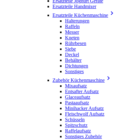
Ersatzteile Joghurt Geräte
Ersatzteile Handmixer

Ersatzteile Küchenmaschine
Halterungen
Raffeln
Messer
Kneten
Rührbesen
Siebe
Deckel
Behälter
Dichtungen
Sonstiges

Zubehör Küchenmaschine
Mixaufsatz
Entsafter Aufsatz
Glaceaufsatz
Pastaaufsatz
Minihacker Aufsatz
Fleischwolf Aufsatz
Schüsseln
Spitzschutz
Raffelaufsatz
Sonstiges Zubehör