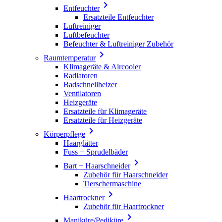

Entfeuchter
Ersatzteile Entfeuchter
Luftreiniger
Luftbefeuchter
Befeuchter & Luftreiniger Zubehör

Raumtemperatur
Klimageräte & Aircooler
Radiatoren
Badschnellheizer
Ventilatoren
Heizgeräte
Ersatzteile für Klimageräte
Ersatzteile für Heizgeräte

Körperpflege
Haarglätter
Fuss + Sprudelbäder

Bart + Haarschneider
Zubehör für Haarschneider
Tierschermaschine

Haartrockner
Zubehör für Haartrockner

Maniküre/Pediküre