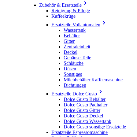

Zubehör & Ersatzteile
Reinigung & Pflege
Kaffeekrüge

Ersatzteile Vollautomaten
Wassertank
Behälter
Gitter
Zentraleinheit
Deckel
Gehäuse Teile
Schläuche
Düsen
Sonstiges
Milchbehälter Kaffeemaschine
Dichtungen

Ersatzteile Dolce Gusto
Dolce Gusto Behälter
Dolce Gusto Padhalter
Dolce Gusto Gitter
Dolce Gusto Deckel
Dolce Gusto Wassertank
Dolce Gusto sonstige Ersatzteile
Ersatzteile Espressomaschine