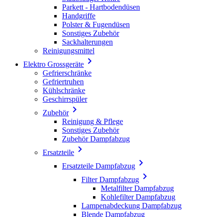
Parkett - Hartbodendüsen
Handgriffe
Polster & Fugendüsen
Sonstiges Zubehör
Sackhalterungen
Reinigungsmittel

Elektro Grossgeräte
Gefrierschränke
Gefriertruhen
Kühlschränke
Geschirrspüler

Zubehör
Reinigung & Pflege
Sonstiges Zubehör
Zubehör Dampfabzug

Ersatzteile

Ersatzteile Dampfabzug

Filter Dampfabzug
Metalfilter Dampfabzug
Kohlefilter Dampfabzug
Lampenabdeckung Dampfabzug
Blende Dampfabzug