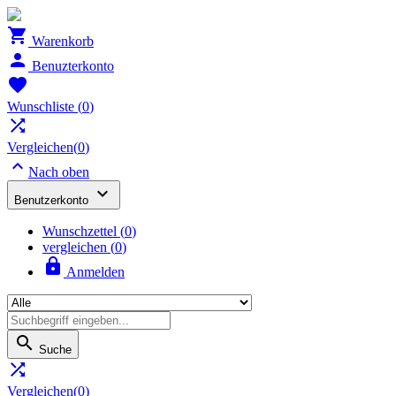

Warenkorb

Benuzterkonto

Wunschliste
(
0
)

Vergleichen(
0
)

Nach oben

Benutzerkonto
Wunschzettel
(
0
)
vergleichen (
0
)

Anmelden

Suche

Vergleichen(
0
)