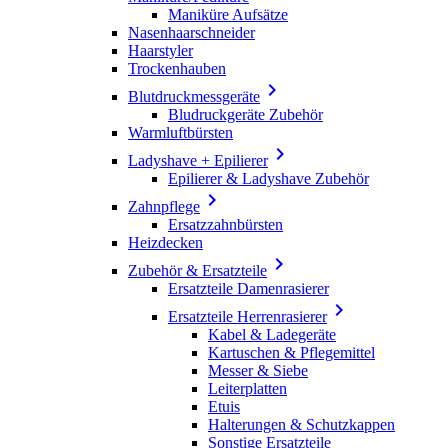
Maniküre Aufsätze
Nasenhaarschneider
Haarstyler
Trockenhauben

Blutdruckmessgeräte
Bludruckgeräte Zubehör
Warmluftbürsten

Ladyshave + Epilierer
Epilierer & Ladyshave Zubehör

Zahnpflege
Ersatzzahnbürsten
Heizdecken

Zubehör & Ersatzteile
Ersatzteile Damenrasierer

Ersatzteile Herrenrasierer
Kabel & Ladegeräte
Kartuschen & Pflegemittel
Messer & Siebe
Leiterplatten
Etuis
Halterungen & Schutzkappen
Sonstige Ersatzteile