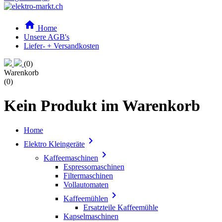

Home
Unsere AGB's
Liefer- + Versandkosten
(0)
Warenkorb
(0)
Kein Produkt im Warenkorb
Home

Elektro Kleingeräte

Kaffeemaschinen
Espressomaschinen
Filtermaschinen
Vollautomaten

Kaffeemühlen
Ersatzteile Kaffeemühle
Kapselmaschinen