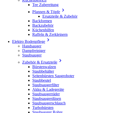
Küchenbereich
Tee Zubereitung

Pfannen & Töpfe
Ersatzteile & Zubehör
Backformen
Backzubehör
Küchenhilfen
Raffeln & Zerkleinern

Elektro Bodenpflege
Handsauger
Dampfreiniger
Staubsauger

Zubehör & Ersatzteile
Bürstenwalzen
Staubbehälter
Seitenbürsten Saugroboter
Staubbeutel
Staubsaugerfilter
Akku & Ladegeräte
Staubsaugerräder
Staubsaugerdüsen
Staubsaugerschlauch
Turbobürsten
Staubsauger Rohre