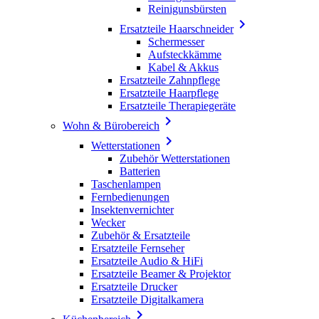
Reinigunsbürsten

Ersatzteile Haarschneider
Schermesser
Aufsteckkämme
Kabel & Akkus
Ersatzteile Zahnpflege
Ersatzteile Haarpflege
Ersatzteile Therapiegeräte

Wohn & Bürobereich

Wetterstationen
Zubehör Wetterstationen
Batterien
Taschenlampen
Fernbedienungen
Insektenvernichter
Wecker
Zubehör & Ersatzteile
Ersatzteile Fernseher
Ersatzteile Audio & HiFi
Ersatzteile Beamer & Projektor
Ersatzteile Drucker
Ersatzteile Digitalkamera
