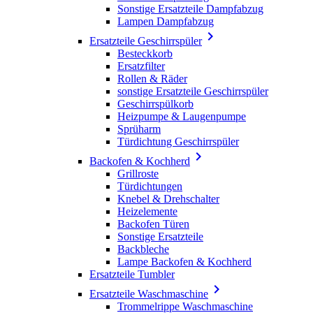
Sonstige Ersatzteile Dampfabzug
Lampen Dampfabzug

Ersatzteile Geschirrspüler
Besteckkorb
Ersatzfilter
Rollen & Räder
sonstige Ersatzteile Geschirrspüler
Geschirrspülkorb
Heizpumpe & Laugenpumpe
Sprüharm
Türdichtung Geschirrspüler

Backofen & Kochherd
Grillroste
Türdichtungen
Knebel & Drehschalter
Heizelemente
Backofen Türen
Sonstige Ersatzteile
Backbleche
Lampe Backofen & Kochherd
Ersatzteile Tumbler

Ersatzteile Waschmaschine
Trommelrippe Waschmaschine