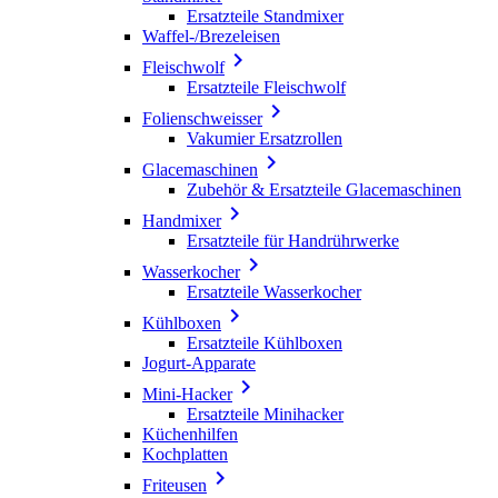
Ersatzteile Standmixer
Waffel-/Brezeleisen

Fleischwolf
Ersatzteile Fleischwolf

Folienschweisser
Vakumier Ersatzrollen

Glacemaschinen
Zubehör & Ersatzteile Glacemaschinen

Handmixer
Ersatzteile für Handrührwerke

Wasserkocher
Ersatzteile Wasserkocher

Kühlboxen
Ersatzteile Kühlboxen
Jogurt-Apparate

Mini-Hacker
Ersatzteile Minihacker
Küchenhilfen
Kochplatten

Friteusen