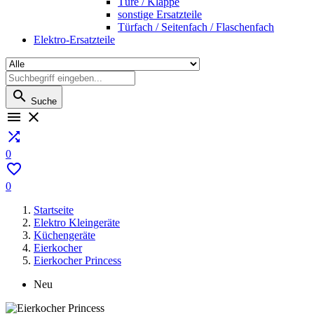
Türe / Klappe
sonstige Ersatzteile
Türfach / Seitenfach / Flaschenfach
Elektro-Ersatzteile

Suche



0

0
Startseite
Elektro Kleingeräte
Küchengeräte
Eierkocher
Eierkocher Princess
Neu