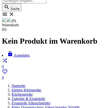

Suche


(0)
Warenkorb
(0)
Kein Produkt im Warenkorb

Anmelden

0

0
Startseite
Elektro Kleingeräte
Küchengeräte
Zubehör & Ersatzteile
Ersatzteile Allesschneider
Ritter Daumenschutz Allesschneider 501609