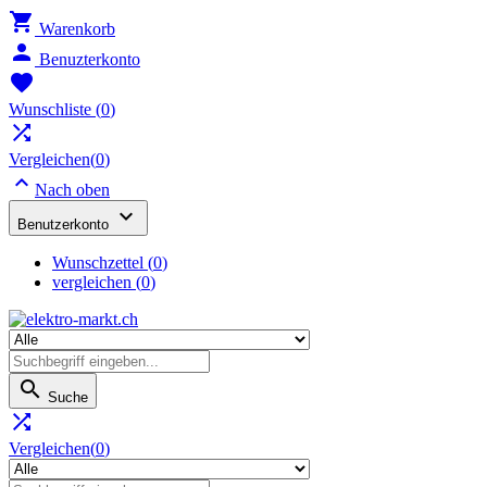

Warenkorb

Benuzterkonto

Wunschliste
(
0
)

Vergleichen(
0
)

Nach oben

Benutzerkonto
Wunschzettel
(
0
)
vergleichen (
0
)

Suche

Vergleichen(
0
)