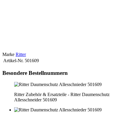
riz Domo dans notre magasin
Afin de trouver la bonne pièce de
rechange pour votre appareil, vous avez besoin de la désignation
exacte du modèle de l'appareil
Ce numéro se trouve sur la plaque
signalétique de l'appareil ou dans le mode d'emploi.
Entrez ensuite
ce numéro dans le champ de recherche en haut à droite de la
boutique.
Si la pièce de rechange que vous recherchez n'est pas en
ligne, vous pouvez nous envoyer une demande par e-mail.
Le plus
simple est de nous envoyer une photo de la plaque signalétique.
Nous clarifierons alors le prix et la disponibilité immédiatement.
Marke
Ritter
Artikel-Nr.
501609
Besondere Bestellnummern
Ritter Zubehör & Ersatzteile - Ritter Daumenschutz
Allesschneider 501609