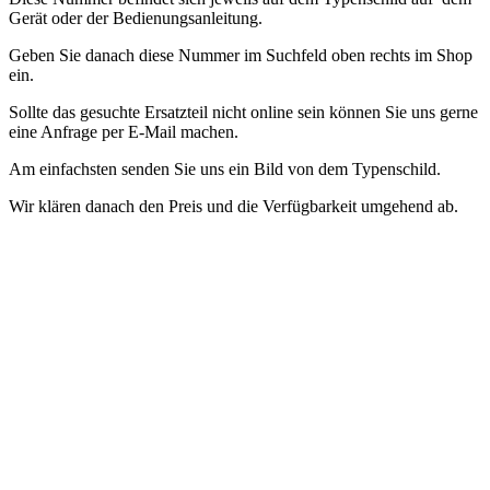
Gerät oder der Bedienungsanleitung.
Geben Sie danach diese Nummer im Suchfeld oben rechts im Shop
ein.
Sollte das gesuchte Ersatzteil nicht online sein können Sie uns gerne
eine Anfrage per E-Mail machen.
Am einfachsten senden Sie uns ein Bild von dem Typenschild.
Wir klären danach den Preis und die Verfügbarkeit umgehend ab.
Accessori e ricambi cuociriso - contenitore/pentola per riso
Abbiamo
pezzi di ricambio per il cuociriso Domo nel nostro negozio
Per
trovare il pezzo di ricambio giusto per il tuo dispositivo, hai bisogno
dell'esatta designazione del modello del dispositivo
Questo numero
si trova sulla targhetta del dispositivo o nelle istruzioni per l'uso.
Quindi inserisci questo numero nel campo di ricerca in alto a destra
del negozio.
Se il pezzo di ricambio che stai cercando non è online,
puoi inviarci una richiesta via e-mail.
Il modo più semplice è inviarci
una foto della targhetta.
Successivamente chiariremo
immediatamente il prezzo e la disponibilità.
Accessoires et pièces détachées pour cuiseur à riz - récipient /
marmite à riz
Nous avons des pièces de rechange pour le cuiseur à