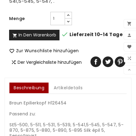
541,5-545, 5-547, .
Menge


Lieferzeit 10-14 Tage
In Den Warenkorb


BEN

Zur Wunschliste hinzufügen

WUN

Der Vergleichsliste hinzufügen

VER

Beschreibung
Artikeldetails
Braun Epilierkopf H126454
Passend zu:
SE5-500, 5-511, 5-531, 5-539, 5-541,5-545, 5-547, 5-
870, 5-875, 5-880, 5-890, 5-895 Silk épil 5,
SensoSmart