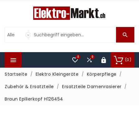

0
0



(0)

Startseite
Elektro Kleingeräte
Körperpflege
Zubehör & Ersatzteile
Ersatzteile Damenrasierer
Braun Epilierkopf H126454