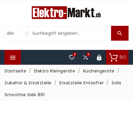

0
0



(0)

Startseite
Elektro Kleingeräte
Küchengeräte
Zubehör & Ersatzteile
Ersatzteile Entsafter
Solis
Smoothie Sieb 861