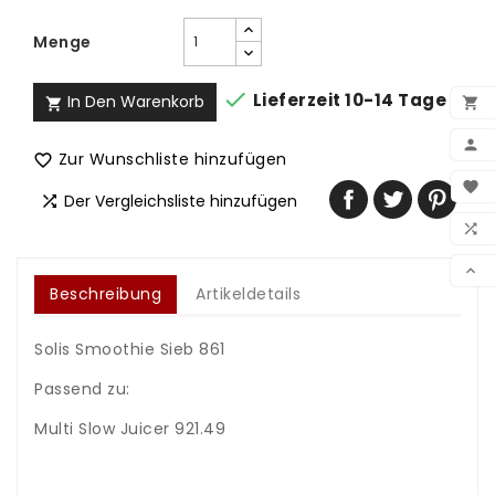
Menge

Lieferzeit 10-14 Tage
In Den Warenkorb



Zur Wunschliste hinzufügen

BEN

Der Vergleichsliste hinzufügen

WUN

VER

Beschreibung
Artikeldetails
Solis Smoothie Sieb 861
Passend zu:
Multi Slow Juicer 921.49