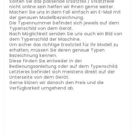
Sollten Sie das passende Ersatzteil / Ersatzteile
nicht online sein helfen wir Ihnen gerne weiter.
Machen Sie uns in dem Fall einfach ein E-Mail mit
der genauen Modellbezeichnung.
Die Typennummer befindet sich jeweils auf dem
Typenschild von dem Gerät.
Nach Möglichkeit senden Sie uns auch ein Bild von
dem Typenschild der Maschine.
Um sicher das richtige Ersatzteil für Ihr Modell zu
erhalten, müssen Sie deren genaue Typen
Bezeichnung kennen.
Diese finden Sie entweder in der
Bedienungsanleitung oder auf dem Typenschild.
Letzteres befindet sich meistens direkt auf der
Unterseite von dem Gerät.
Gerne klären wir danach den Preis und die
Verfügbarkeit umgehend ab.
.
.
Accessoires et pièces de rechange pour presse-
agrumes - récipients à jus
Dans notre boutique,
vous trouverez des accessoires et des pièces de
rechange pour les presse-agrumes Hendi.
Entrez
simplement le numéro de modèle de votre
appareil dans le champ de recherche en haut pour