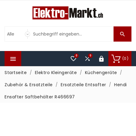

0
0



(0)

Startseite
Elektro Kleingeräte
Küchengeräte
Zubehör & Ersatzteile
Ersatzteile Entsafter
Hendi
Ensafter Saftbehälter R466697