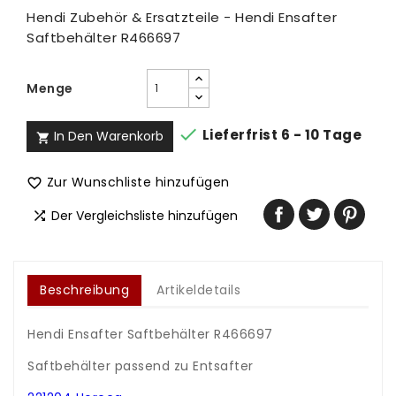
Hendi Zubehör & Ersatzteile - Hendi Ensafter
Saftbehälter R466697
Menge

Lieferfrist 6 - 10 Tage
In Den Warenkorb

Zur Wunschliste hinzufügen

Der Vergleichsliste hinzufügen

Beschreibung
Artikeldetails
Hendi Ensafter Saftbehälter R466697
.
Saftbehälter passend zu Entsafter
.