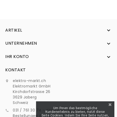
ARTIKEL

UNTERNEHMEN

IHR KONTO

KONTAKT
elektro-markt.ch

Elektromarkt GmbH
Kirchdorfstrasse 26
3629 Jaberg
Schweiz
Um Ihnen das bestmögliche
031 / 761 30 74 - Aktuell Betriebsferien -

Kundenerlebnis zu bieten, nutzt diese
Bestellungen & Mails werden normal bearbeitet -
Seite Cookies. Indem Sie Ihre Seite nutzen,