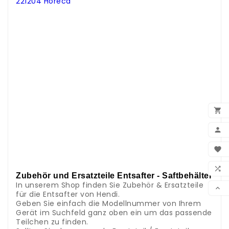
221204 Horeca
.
.
.
.
.
.
.
.
.
.
.
.

.
.

.
BEN
.

.
WUN
.

Zubehör und Ersatzteile Entsafter - Saftbehälter
VER
In unserem Shop finden Sie Zubehör & Ersatzteile

für die Entsafter von Hendi.
Geben Sie einfach die Modellnummer von Ihrem
Gerät im Suchfeld ganz oben ein um das passende
Teilchen zu finden.