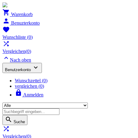

Warenkorb

Benuzterkonto

Wunschliste
(
0
)

Vergleichen(
0
)

Nach oben

Benutzerkonto
Wunschzettel
(
0
)
vergleichen (
0
)

Anmelden

Suche

Vergleichen(
0
)