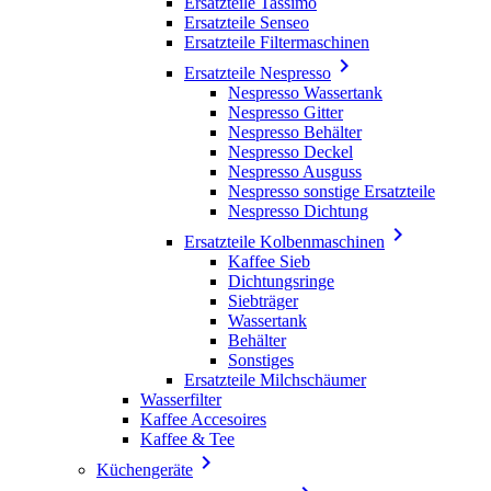
Ersatzteile Tassimo
Ersatzteile Senseo
Ersatzteile Filtermaschinen

Ersatzteile Nespresso
Nespresso Wassertank
Nespresso Gitter
Nespresso Behälter
Nespresso Deckel
Nespresso Ausguss
Nespresso sonstige Ersatzteile
Nespresso Dichtung

Ersatzteile Kolbenmaschinen
Kaffee Sieb
Dichtungsringe
Siebträger
Wassertank
Behälter
Sonstiges
Ersatzteile Milchschäumer
Wasserfilter
Kaffee Accesoires
Kaffee & Tee

Küchengeräte