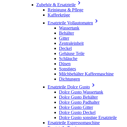

Zubehör & Ersatzteile
Reinigung & Pflege
Kaffeekrüge

Ersatzteile Vollautomaten
Wassertank
Behälter
Gitter
Zentraleinheit
Deckel
Gehäuse Teile
Schläuche
Düsen
Sonstiges
Milchbehälter Kaffeemaschine
Dichtungen

Ersatzteile Dolce Gusto
Dolce Gusto Wassertank
Dolce Gusto Behälter
Dolce Gusto Padhalter
Dolce Gusto Gitter
Dolce Gusto Deckel
Dolce Gusto sonstige Ersatzteile
Ersatzteile Espressomaschine