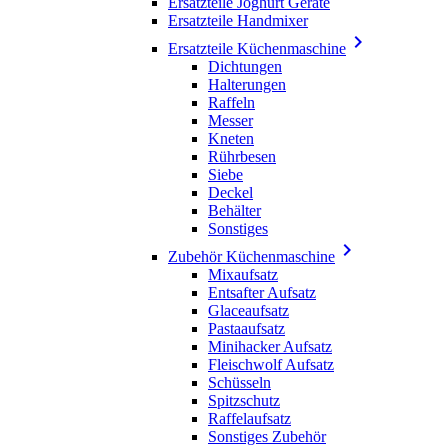
Ersatzteile Joghurt Geräte
Ersatzteile Handmixer

Ersatzteile Küchenmaschine
Dichtungen
Halterungen
Raffeln
Messer
Kneten
Rührbesen
Siebe
Deckel
Behälter
Sonstiges

Zubehör Küchenmaschine
Mixaufsatz
Entsafter Aufsatz
Glaceaufsatz
Pastaaufsatz
Minihacker Aufsatz
Fleischwolf Aufsatz
Schüsseln
Spitzschutz
Raffelaufsatz
Sonstiges Zubehör