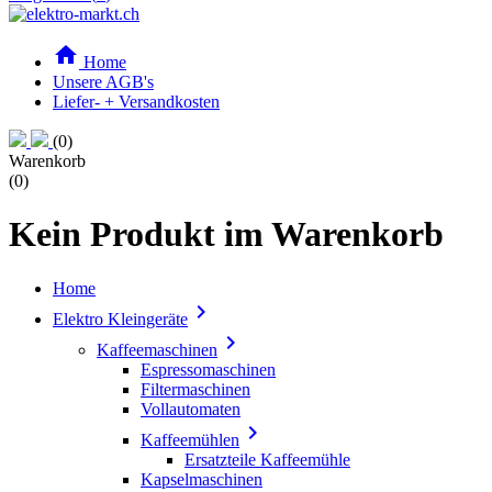

Home
Unsere AGB's
Liefer- + Versandkosten
(0)
Warenkorb
(0)
Kein Produkt im Warenkorb
Home

Elektro Kleingeräte

Kaffeemaschinen
Espressomaschinen
Filtermaschinen
Vollautomaten

Kaffeemühlen
Ersatzteile Kaffeemühle
Kapselmaschinen