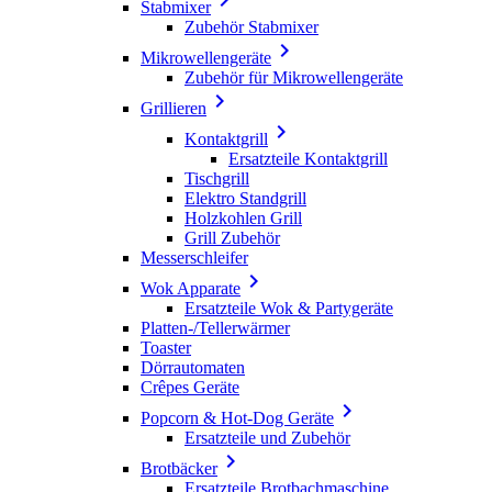
Stabmixer
Zubehör Stabmixer

Mikrowellengeräte
Zubehör für Mikrowellengeräte

Grillieren

Kontaktgrill
Ersatzteile Kontaktgrill
Tischgrill
Elektro Standgrill
Holzkohlen Grill
Grill Zubehör
Messerschleifer

Wok Apparate
Ersatzteile Wok & Partygeräte
Platten-/Tellerwärmer
Toaster
Dörrautomaten
Crêpes Geräte

Popcorn & Hot-Dog Geräte
Ersatzteile und Zubehör

Brotbäcker
Ersatzteile Brotbachmaschine