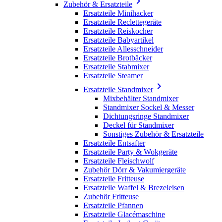

Zubehör & Ersatzteile
Ersatzteile Minihacker
Ersatzteile Reclettegeräte
Ersatzteile Reiskocher
Ersatzteile Babyartikel
Ersatzteile Allesschneider
Ersatzteile Brotbäcker
Ersatzteile Stabmixer
Ersatzteile Steamer

Ersatzteile Standmixer
Mixbehälter Standmixer
Standmixer Sockel & Messer
Dichtungsringe Standmixer
Deckel für Standmixer
Sonstiges Zubehör & Ersatzteile
Ersatzteile Entsafter
Ersatzteile Party & Wokgeräte
Ersatzteile Fleischwolf
Zubehör Dörr & Vakumiergeräte
Ersatzteile Fritteuse
Ersatzteile Waffel & Brezeleisen
Zubehör Fritteuse
Ersatzteile Pfannen
Ersatzteile Glacémaschine