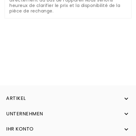
directement au bas de l'appareil
Nous serions
heureux de clarifier le prix et la disponibilité de la
pièce de rechange.
ARTIKEL

UNTERNEHMEN

IHR KONTO
