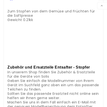
.
VER

.
Zum Stopfen von dem Gemüse und Früchten für
die Saftpresse
Gewicht 0.21kk
.
.
.
.
.
.
.
.
.
.
Zubehör und Ersatzteile Entsafter - Stopfer
In unserem Shop finden Sie Zubehör & Ersatzteile
für die Geräte von Solis
Geben Sie einfach die Modellnummer von Ihrem
Gerät im Suchfeld ganz oben ein um das passende
Teilchen zu finden.
Sollten Sie das passende Ersatzteil nicht online sein
helfen wir Ihnen gerne weiter.
Machen Sie uns in dem Fall einfach ein E-Mail mit
der genauen Modellbezeichnung dem Entsafter