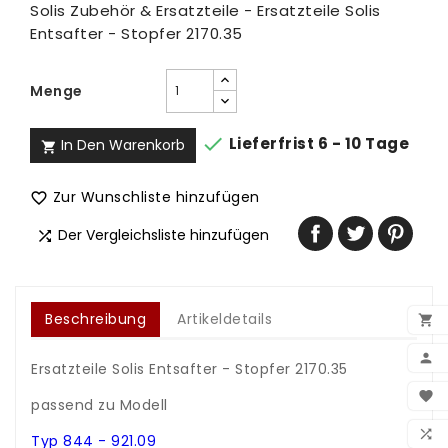
Solis Zubehör & Ersatzteile - Ersatzteile Solis
Entsafter - Stopfer 2170.35
Menge

Lieferfrist 6 - 10 Tage
In Den Warenkorb

Zur Wunschliste hinzufügen

Der Vergleichsliste hinzufügen

Beschreibung
Artikeldetails


Ersatzteile Solis Entsafter - Stopfer 2170.35
.
BEN

passend zu Modell
.
WUN

Typ 844 - 921.09