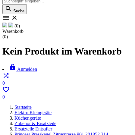

Suche


(0)
Warenkorb
(0)
Kein Produkt im Warenkorb

Anmelden

0

0
Startseite
Elektro Kleingeräte
Küchengeräte
Zubehör & Ersatzteile
Ersatzteile Entsafter
Princess Presskegel Zitruspresse 901.201852.214