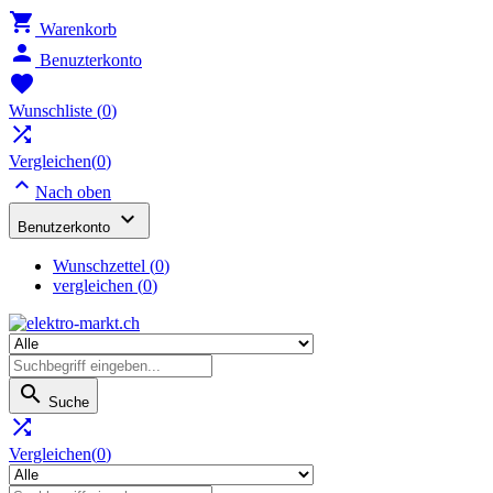

Warenkorb

Benuzterkonto

Wunschliste
(
0
)

Vergleichen(
0
)

Nach oben

Benutzerkonto
Wunschzettel
(
0
)
vergleichen (
0
)

Suche

Vergleichen(
0
)