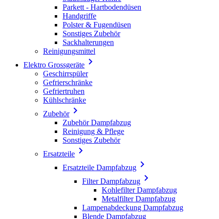
Parkett - Hartbodendüsen
Handgriffe
Polster & Fugendüsen
Sonstiges Zubehör
Sackhalterungen
Reinigungsmittel

Elektro Grossgeräte
Geschirrspüler
Gefrierschränke
Gefriertruhen
Kühlschränke

Zubehör
Zubehör Dampfabzug
Reinigung & Pflege
Sonstiges Zubehör

Ersatzteile

Ersatzteile Dampfabzug

Filter Dampfabzug
Kohlefilter Dampfabzug
Metalfilter Dampfabzug
Lampenabdeckung Dampfabzug
Blende Dampfabzug