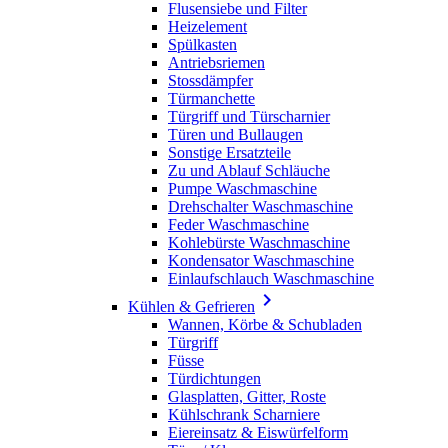
Flusensiebe und Filter
Heizelement
Spülkasten
Antriebsriemen
Stossdämpfer
Türmanchette
Türgriff und Türscharnier
Türen und Bullaugen
Sonstige Ersatzteile
Zu und Ablauf Schläuche
Pumpe Waschmaschine
Drehschalter Waschmaschine
Feder Waschmaschine
Kohlebürste Waschmaschine
Kondensator Waschmaschine
Einlaufschlauch Waschmaschine

Kühlen & Gefrieren
Wannen, Körbe & Schubladen
Türgriff
Füsse
Türdichtungen
Glasplatten, Gitter, Roste
Kühlschrank Scharniere
Eiereinsatz & Eiswürfelform