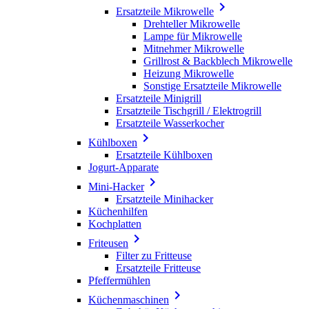

Ersatzteile Mikrowelle
Drehteller Mikrowelle
Lampe für Mikrowelle
Mitnehmer Mikrowelle
Grillrost & Backblech Mikrowelle
Heizung Mikrowelle
Sonstige Ersatzteile Mikrowelle
Ersatzteile Minigrill
Ersatzteile Tischgrill / Elektrogrill
Ersatzteile Wasserkocher

Kühlboxen
Ersatzteile Kühlboxen
Jogurt-Apparate

Mini-Hacker
Ersatzteile Minihacker
Küchenhilfen
Kochplatten

Friteusen
Filter zu Fritteuse
Ersatzteile Fritteuse
Pfeffermühlen

Küchenmaschinen