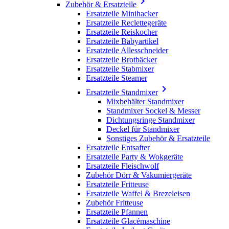

Zubehör & Ersatzteile
Ersatzteile Minihacker
Ersatzteile Reclettegeräte
Ersatzteile Reiskocher
Ersatzteile Babyartikel
Ersatzteile Allesschneider
Ersatzteile Brotbäcker
Ersatzteile Stabmixer
Ersatzteile Steamer

Ersatzteile Standmixer
Mixbehälter Standmixer
Standmixer Sockel & Messer
Dichtungsringe Standmixer
Deckel für Standmixer
Sonstiges Zubehör & Ersatzteile
Ersatzteile Entsafter
Ersatzteile Party & Wokgeräte
Ersatzteile Fleischwolf
Zubehör Dörr & Vakumiergeräte
Ersatzteile Fritteuse
Ersatzteile Waffel & Brezeleisen
Zubehör Fritteuse
Ersatzteile Pfannen
Ersatzteile Glacémaschine