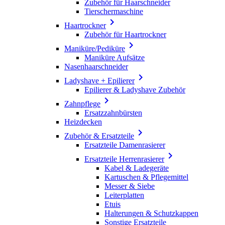
Zubehör für Haarschneider
Tierschermaschine

Haartrockner
Zubehör für Haartrockner

Maniküre/Pediküre
Maniküre Aufsätze
Nasenhaarschneider

Ladyshave + Epilierer
Epilierer & Ladyshave Zubehör

Zahnpflege
Ersatzzahnbürsten
Heizdecken

Zubehör & Ersatzteile
Ersatzteile Damenrasierer

Ersatzteile Herrenrasierer
Kabel & Ladegeräte
Kartuschen & Pflegemittel
Messer & Siebe
Leiterplatten
Etuis
Halterungen & Schutzkappen
Sonstige Ersatzteile