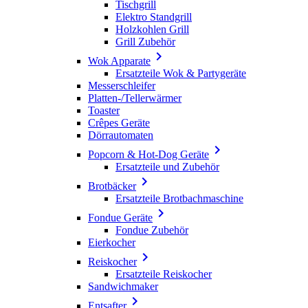
Tischgrill
Elektro Standgrill
Holzkohlen Grill
Grill Zubehör

Wok Apparate
Ersatzteile Wok & Partygeräte
Messerschleifer
Platten-/Tellerwärmer
Toaster
Crêpes Geräte
Dörrautomaten

Popcorn & Hot-Dog Geräte
Ersatzteile und Zubehör

Brotbäcker
Ersatzteile Brotbachmaschine

Fondue Geräte
Fondue Zubehör
Eierkocher

Reiskocher
Ersatzteile Reiskocher
Sandwichmaker

Entsafter