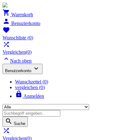

Warenkorb

Benuzterkonto

Wunschliste
(
0
)

Vergleichen(
0
)

Nach oben

Benutzerkonto
Wunschzettel
(
0
)
vergleichen (
0
)

Anmelden

Suche

Vergleichen(
0
)