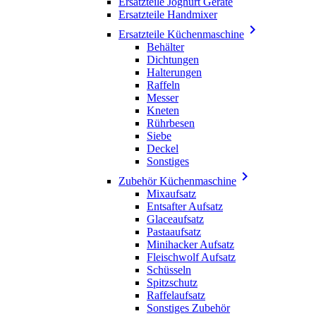
Ersatzteile Joghurt Geräte
Ersatzteile Handmixer

Ersatzteile Küchenmaschine
Behälter
Dichtungen
Halterungen
Raffeln
Messer
Kneten
Rührbesen
Siebe
Deckel
Sonstiges

Zubehör Küchenmaschine
Mixaufsatz
Entsafter Aufsatz
Glaceaufsatz
Pastaaufsatz
Minihacker Aufsatz
Fleischwolf Aufsatz
Schüsseln
Spitzschutz
Raffelaufsatz
Sonstiges Zubehör