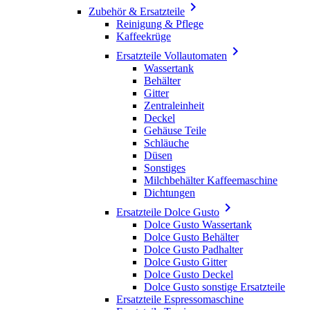

Zubehör & Ersatzteile
Reinigung & Pflege
Kaffeekrüge

Ersatzteile Vollautomaten
Wassertank
Behälter
Gitter
Zentraleinheit
Deckel
Gehäuse Teile
Schläuche
Düsen
Sonstiges
Milchbehälter Kaffeemaschine
Dichtungen

Ersatzteile Dolce Gusto
Dolce Gusto Wassertank
Dolce Gusto Behälter
Dolce Gusto Padhalter
Dolce Gusto Gitter
Dolce Gusto Deckel
Dolce Gusto sonstige Ersatzteile
Ersatzteile Espressomaschine