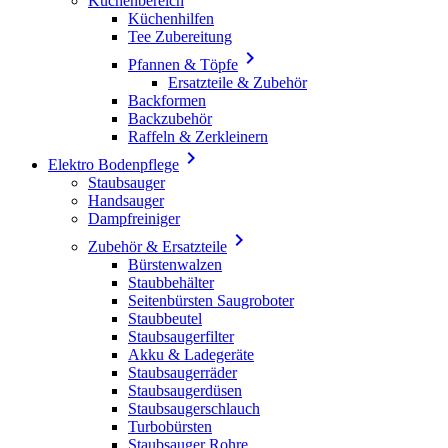
Küchenbereich
Küchenhilfen
Tee Zubereitung

Pfannen & Töpfe
Ersatzteile & Zubehör
Backformen
Backzubehör
Raffeln & Zerkleinern

Elektro Bodenpflege
Staubsauger
Handsauger
Dampfreiniger

Zubehör & Ersatzteile
Bürstenwalzen
Staubbehälter
Seitenbürsten Saugroboter
Staubbeutel
Staubsaugerfilter
Akku & Ladegeräte
Staubsaugerräder
Staubsaugerdüsen
Staubsaugerschlauch
Turbobürsten
Staubsauger Rohre