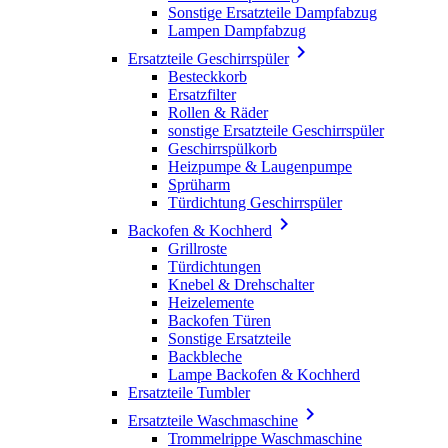
Sonstige Ersatzteile Dampfabzug
Lampen Dampfabzug

Ersatzteile Geschirrspüler
Besteckkorb
Ersatzfilter
Rollen & Räder
sonstige Ersatzteile Geschirrspüler
Geschirrspülkorb
Heizpumpe & Laugenpumpe
Sprüharm
Türdichtung Geschirrspüler

Backofen & Kochherd
Grillroste
Türdichtungen
Knebel & Drehschalter
Heizelemente
Backofen Türen
Sonstige Ersatzteile
Backbleche
Lampe Backofen & Kochherd
Ersatzteile Tumbler

Ersatzteile Waschmaschine
Trommelrippe Waschmaschine