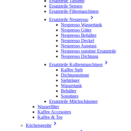
Ersatzteile Tassimo
Ersatzteile Senseo
Ersatzteile Filtermaschinen

Ersatzteile Nespresso
Nespresso Wassertank
Nespresso Gitter
Nespresso Behälter
Nespresso Deckel
Nespresso Ausguss
Nespresso sonstige Ersatzteile
Nespresso Dichtung

Ersatzteile Kolbenmaschinen
Kaffee Sieb
Dichtungsringe
Siebträger
Wassertank
Behälter
Sonstiges
Ersatzteile Milchschäumer
Wasserfilter
Kaffee Accesoires
Kaffee & Tee

Küchengeräte