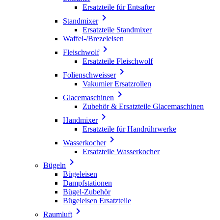
Ersatzteile für Entsafter

Standmixer
Ersatzteile Standmixer
Waffel-/Brezeleisen

Fleischwolf
Ersatzteile Fleischwolf

Folienschweisser
Vakumier Ersatzrollen

Glacemaschinen
Zubehör & Ersatzteile Glacemaschinen

Handmixer
Ersatzteile für Handrührwerke

Wasserkocher
Ersatzteile Wasserkocher

Bügeln
Bügeleisen
Dampfstationen
Bügel-Zubehör
Bügeleisen Ersatzteile

Raumluft