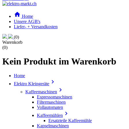

Home
Unsere AGB's
Liefer- + Versandkosten
(0)
Warenkorb
(0)
Kein Produkt im Warenkorb
Home

Elektro Kleingeräte

Kaffeemaschinen
Espressomaschinen
Filtermaschinen
Vollautomaten

Kaffeemühlen
Ersatzteile Kaffeemühle
Kapselmaschinen