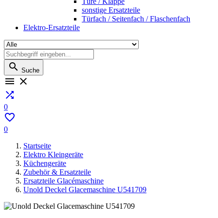
Türe / Klappe
sonstige Ersatzteile
Türfach / Seitenfach / Flaschenfach
Elektro-Ersatzteile

Suche



0

0
Startseite
Elektro Kleingeräte
Küchengeräte
Zubehör & Ersatzteile
Ersatzteile Glacémaschine
Unold Deckel Glacemaschine U541709