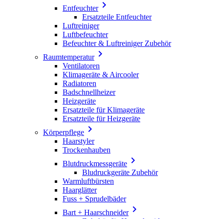

Entfeuchter
Ersatzteile Entfeuchter
Luftreiniger
Luftbefeuchter
Befeuchter & Luftreiniger Zubehör

Raumtemperatur
Ventilatoren
Klimageräte & Aircooler
Radiatoren
Badschnellheizer
Heizgeräte
Ersatzteile für Klimageräte
Ersatzteile für Heizgeräte

Körperpflege
Haarstyler
Trockenhauben

Blutdruckmessgeräte
Bludruckgeräte Zubehör
Warmluftbürsten
Haarglätter
Fuss + Sprudelbäder

Bart + Haarschneider