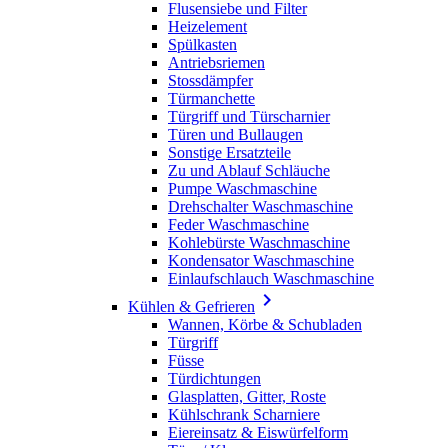
Flusensiebe und Filter
Heizelement
Spülkasten
Antriebsriemen
Stossdämpfer
Türmanchette
Türgriff und Türscharnier
Türen und Bullaugen
Sonstige Ersatzteile
Zu und Ablauf Schläuche
Pumpe Waschmaschine
Drehschalter Waschmaschine
Feder Waschmaschine
Kohlebürste Waschmaschine
Kondensator Waschmaschine
Einlaufschlauch Waschmaschine

Kühlen & Gefrieren
Wannen, Körbe & Schubladen
Türgriff
Füsse
Türdichtungen
Glasplatten, Gitter, Roste
Kühlschrank Scharniere
Eiereinsatz & Eiswürfelform