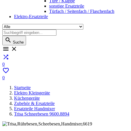
Türe / Klappe
sonstige Ersatzteile
Türfach / Seitenfach / Flaschenfach
Elektro-Ersatzteile

Suche



0

0
Startseite
Elektro Kleingeräte
Küchengeräte
Zubehör & Ersatzteile
Ersatzteile Handmixer
Trisa Schneebesen 9600.8894