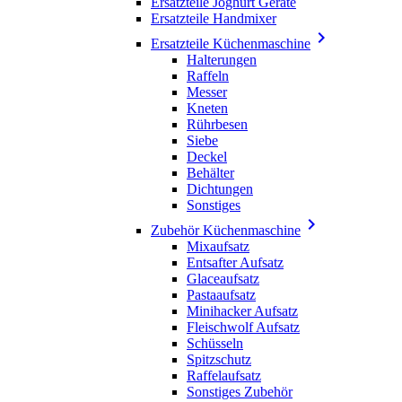
Ersatzteile Joghurt Geräte
Ersatzteile Handmixer

Ersatzteile Küchenmaschine
Halterungen
Raffeln
Messer
Kneten
Rührbesen
Siebe
Deckel
Behälter
Dichtungen
Sonstiges

Zubehör Küchenmaschine
Mixaufsatz
Entsafter Aufsatz
Glaceaufsatz
Pastaaufsatz
Minihacker Aufsatz
Fleischwolf Aufsatz
Schüsseln
Spitzschutz
Raffelaufsatz
Sonstiges Zubehör