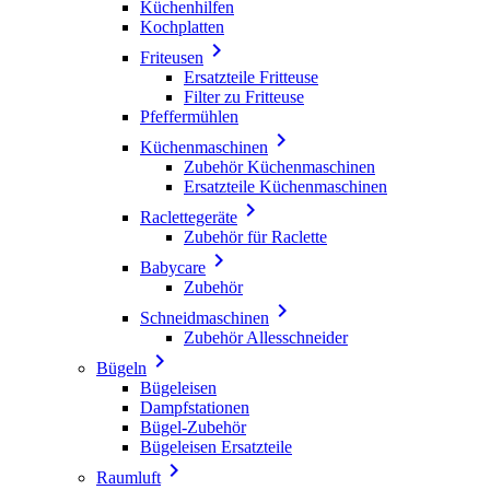
Küchenhilfen
Kochplatten

Friteusen
Ersatzteile Fritteuse
Filter zu Fritteuse
Pfeffermühlen

Küchenmaschinen
Zubehör Küchenmaschinen
Ersatzteile Küchenmaschinen

Raclettegeräte
Zubehör für Raclette

Babycare
Zubehör

Schneidmaschinen
Zubehör Allesschneider

Bügeln
Bügeleisen
Dampfstationen
Bügel-Zubehör
Bügeleisen Ersatzteile

Raumluft