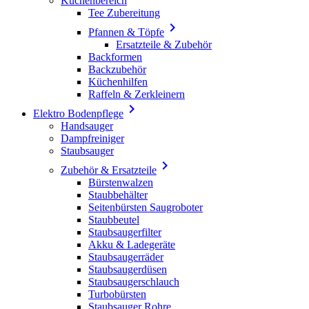
Küchenbereich
Tee Zubereitung

Pfannen & Töpfe
Ersatzteile & Zubehör
Backformen
Backzubehör
Küchenhilfen
Raffeln & Zerkleinern

Elektro Bodenpflege
Handsauger
Dampfreiniger
Staubsauger

Zubehör & Ersatzteile
Bürstenwalzen
Staubbehälter
Seitenbürsten Saugroboter
Staubbeutel
Staubsaugerfilter
Akku & Ladegeräte
Staubsaugerräder
Staubsaugerdüsen
Staubsaugerschlauch
Turbobürsten
Staubsauger Rohre