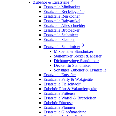

Zubehör & Ersatzteile
Ersatzteile Minihacker
Ersatzteile Reclettegeräte
Ersatzteile Reiskocher
Ersatzteile Babyartikel
Ersatzteile Allesschneider
Ersatzteile Brotbäcker
Ersatzteile Stabmixer
Ersatzteile Steamer

Ersatzteile Standmixer
Mixbehälter Standmixer
Standmixer Sockel & Messer
Dichtungsringe Standmixer
Deckel für Standmixer
Sonstiges Zubehör & Ersatzteile
Ersatzteile Entsafter
Ersatzteile Party & Wokgeräte
Ersatzteile Fleischwolf
Zubehör Dörr & Vakumiergeräte
Ersatzteile Fritteuse
Ersatzteile Waffel & Brezeleisen
Zubehör Fritteuse
Ersatzteile Pfannen
Ersatzteile Glacémaschine