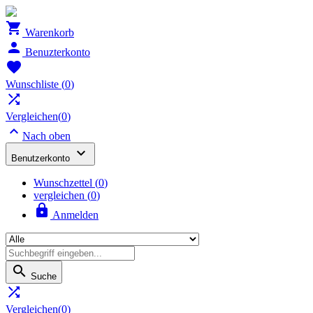

Warenkorb

Benuzterkonto

Wunschliste
(
0
)

Vergleichen(
0
)

Nach oben

Benutzerkonto
Wunschzettel
(
0
)
vergleichen (
0
)

Anmelden

Suche

Vergleichen(
0
)