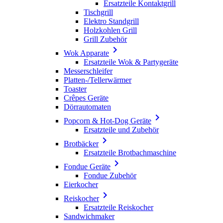
Ersatzteile Kontaktgrill
Tischgrill
Elektro Standgrill
Holzkohlen Grill
Grill Zubehör

Wok Apparate
Ersatzteile Wok & Partygeräte
Messerschleifer
Platten-/Tellerwärmer
Toaster
Crêpes Geräte
Dörrautomaten

Popcorn & Hot-Dog Geräte
Ersatzteile und Zubehör

Brotbäcker
Ersatzteile Brotbachmaschine

Fondue Geräte
Fondue Zubehör
Eierkocher

Reiskocher
Ersatzteile Reiskocher
Sandwichmaker