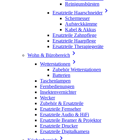
Reinigunsbürsten

Ersatzteile Haarschneider
Schermesser
Aufsteckkämme
Kabel & Akkus
Ersatzteile Zahnpflege
Ersatzteile Haarpflege
Ersatzteile Therapiegeräte

Wohn & Bürobereich

Wetterstationen
Zubehör Wetterstationen
Batterien
Taschenlampen
Fernbedienungen
Insektenvernichter
Wecker
Zubehör & Ersatzteile
Ersatzteile Fernseher
Ersatzteile Audio & HiFi
Ersatzteile Beamer & Projektor
Ersatzteile Drucker
Ersatzteile Digitalkamera
