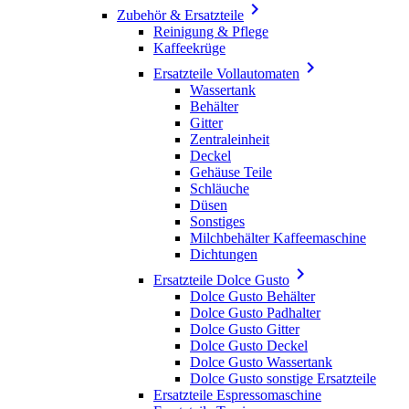

Zubehör & Ersatzteile
Reinigung & Pflege
Kaffeekrüge

Ersatzteile Vollautomaten
Wassertank
Behälter
Gitter
Zentraleinheit
Deckel
Gehäuse Teile
Schläuche
Düsen
Sonstiges
Milchbehälter Kaffeemaschine
Dichtungen

Ersatzteile Dolce Gusto
Dolce Gusto Behälter
Dolce Gusto Padhalter
Dolce Gusto Gitter
Dolce Gusto Deckel
Dolce Gusto Wassertank
Dolce Gusto sonstige Ersatzteile
Ersatzteile Espressomaschine