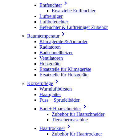

Entfeuchter
Ersatzteile Entfeuchter
Luftreiniger
Luftbefeuchter
Befeuchter & Luftreiniger Zubehör

Raumtemperatur
Klimageräte & Aircooler
Radiatoren
Badschnellheizer
Ventilatoren
Heizgeräte
Ersatzteile für Klimageräte
Ersatzteile für Heizgeräte

Körperpflege
Warmluftbürsten
Haarglätter
Fuss + Sprudelbäder

Bart + Haarschneider
Zubehör für Haarschneider
Tierschermaschine

Haartrockner
Zubehör für Haartrockner