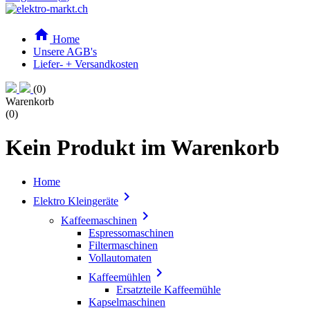

Home
Unsere AGB's
Liefer- + Versandkosten
(0)
Warenkorb
(0)
Kein Produkt im Warenkorb
Home

Elektro Kleingeräte

Kaffeemaschinen
Espressomaschinen
Filtermaschinen
Vollautomaten

Kaffeemühlen
Ersatzteile Kaffeemühle
Kapselmaschinen