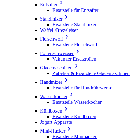

Entsafter
Ersatzteile für Entsafter

Standmixer
Ersatzteile Standmixer
Waffel-/Brezeleisen

Fleischwolf
Ersatzteile Fleischwolf

Folienschweisser
Vakumier Ersatzrollen

Glacemaschinen
Zubehör & Ersatzteile Glacemaschinen

Handmixer
Ersatzteile für Handrührwerke

Wasserkocher
Ersatzteile Wasserkocher

Kühlboxen
Ersatzteile Kühlboxen
Jogurt-Apparate

Mini-Hacker
Ersatzteile Minihacker