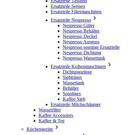
Ersatzteile Tassimo
Ersatzteile Senseo
Ersatzteile Filtermaschinen

Ersatzteile Nespresso
Nespresso Gitter
Nespresso Behälter
Nespresso Deckel
Nespresso Ausguss
Nespresso sonstige Ersatzteile
Nespresso Dichtung
Nespresso Wassertank

Ersatzteile Kolbenmaschinen
Dichtungsringe
Siebträger
Wassertank
Behälter
Sonstiges
Kaffee Sieb
Ersatzteile Milchschäumer
Wasserfilter
Kaffee Accesoires
Kaffee & Tee

Küchengeräte