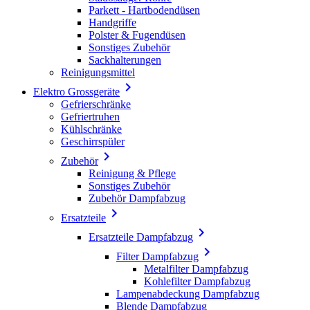
Parkett - Hartbodendüsen
Handgriffe
Polster & Fugendüsen
Sonstiges Zubehör
Sackhalterungen
Reinigungsmittel

Elektro Grossgeräte
Gefrierschränke
Gefriertruhen
Kühlschränke
Geschirrspüler

Zubehör
Reinigung & Pflege
Sonstiges Zubehör
Zubehör Dampfabzug

Ersatzteile

Ersatzteile Dampfabzug

Filter Dampfabzug
Metalfilter Dampfabzug
Kohlefilter Dampfabzug
Lampenabdeckung Dampfabzug
Blende Dampfabzug