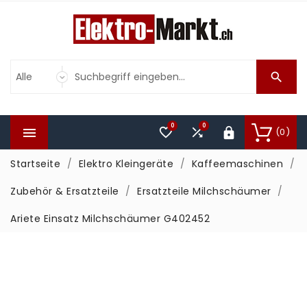

0
0



(0)

Startseite
Elektro Kleingeräte
Kaffeemaschinen
Zubehör & Ersatzteile
Ersatzteile Milchschäumer
Ariete Einsatz Milchschäumer G402452