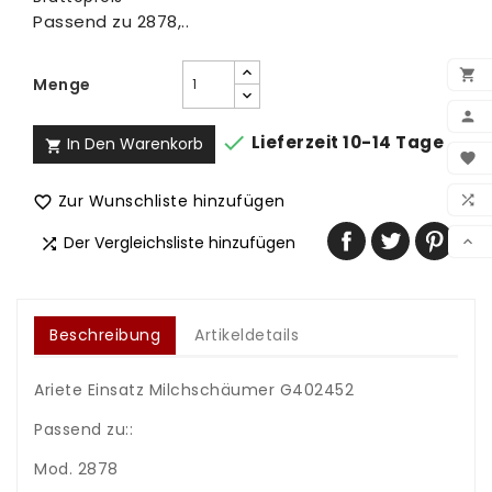
Passend zu 2878,..

Menge


Lieferzeit 10-14 Tage
In Den Warenkorb

BEN

WUN
Zur Wunschliste hinzufügen


VER
Der Vergleichsliste hinzufügen


Beschreibung
Artikeldetails
Ariete Einsatz Milchschäumer G402452
Passend zu::
Mod. 2878